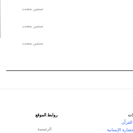
سنتين مضت
الكافر لا عقل له
سنتين مضت
سنتين مضت
سنتين مضت
ات
روابط الموقع
القراّن
الرئيسية
حضارة الإنسانية