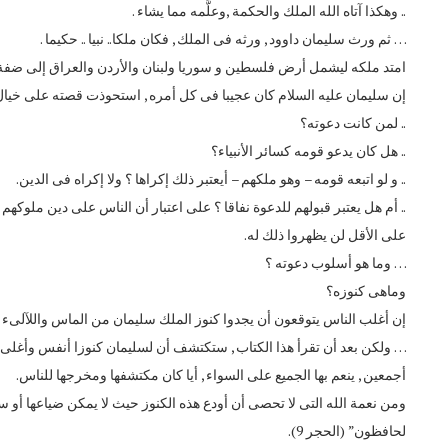
.. وهكذا آتاه الله الملك والحكمة ,وعلَّمه مما يشاء .
… ثم ورث سليمان داوود , ورثه فى الملك , فكان ملكا.. نبيا .. حكيما .
امتد ملكه ليشمل أرض فلسطين و سوريا ولبنان والأردن والعراق إلى ضفة
إن سليمان عليه السلام كان عجيبا فى كل أمره , استحوذت قصته على خيال ا
.. لمن كانت دعوته؟
.. هل كان يدعو قومه كسائر الأنبياء؟
.. و لو اتبعه قومه – وهو ملكهم – أيعتبر ذلك إكراها ؟ ولا إكراه فى الدين.
.. أم هل يعتبر قبولهم للدعوة نفاقا ؟ على اعتبار أن الناس على دين ملوكهم 
على الأقل لن يظهروا ذلك له.
… وما هو أسلوب دعوته ؟
وماهى كنوزه؟
إن أغلب الناس يتوقعون أن يجدوا كنوز الملك سليمان من الماس واللآلىء
… ولكن بعد أن تقرأ هذا الكتاب , ستكتشف أن لسليمان كنوزا أنفس وأغلى بك
أجمعين , ينعم بها الجميع على السواء , أيا كان مكتشفها ومخرجها للناس.
ومن نعمة الله التى لا تحصى أن أودع هذه الكنوز حيث لا يمكن ضياعها أو سرقته
لحافظون” (الحجر 9).