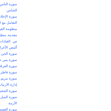
سورة الناس.
الخناس
سورة الإخلاص
التعامل مع ا
منظومة القيا
مقدمة..منظوم
ص.. القيادات 
ألمص الأعراف
سورة الجن..
سورة يس..د
سورة الفرقان
سورة فاطر..د
سورة مريم..إ
إدارة الازما
سورة الشعراء
سورة النمل.
الأزمة
سورة القصص.