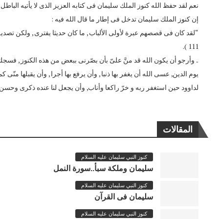
نعم لقد حفظ الله كنوز الملك سليمان فى كتابه العزيز الذى لا يأتيه الباطل
إن كنوز الملك سليمان تدخل فى إطار ما قال الله فيه :
“لقد كان فى قصصهم عبرة لأولى الألباب , ما كان حديثا يفترى , ولكن تصد
111 ).
.. وأرجو أن يكون الله قد منَّ علىّ بأن بصّرنى ببعض من هذه الكنوز , فسجلتها
لداوود حين استغفر ربه و خرّ راكعا وأناب, وأن يجعل لنا عنده ذكرى وحسن
المقالات
كنوز النبي سليمان عليه السلام
سليمان وملكة سبأ..سورة النمل
كنوز النبي سليمان عليه السلام
سليمان فى القرآن
كنوز النبي سليمان عليه السلام