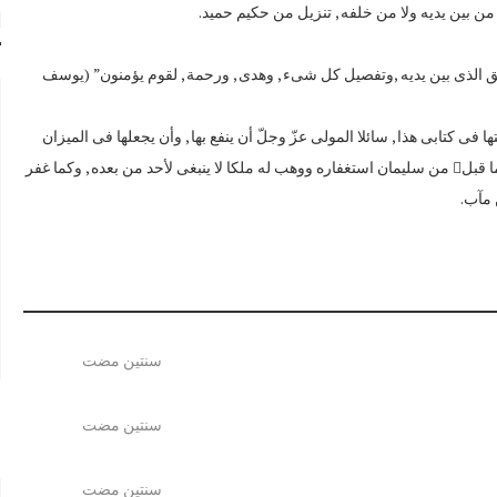
 من بين يديه ولا من خلفه , تنزيل من حكيم حميد.
ا
يق الذى بين يديه ,وتفصيل كل شىء , وهدى , ورحمة , لقوم يؤمنون” (يوسف
 فى كتابى هذا , سائلا المولى عزّ وجلّ أن ينفع بها , وأن يجعلها فى الميزان
يوم الدين, عسى الله أن يغفر بها ذنبا , وأن يرفع بها أجرا , وأن يقبلها منّى كما قبل من سليمان استغفاره ووهب له ملكا لا ينبغى لأحد من بعده , وكما غفر
 مآب.
سنتين مضت
ع
سنتين مضت
س
سنتين مضت