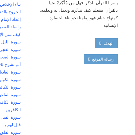
يسرنا القرآن للذكر, فهل من مُدَّكِر!) نحيا
بناء الإخلاص
بالقرآن, فنتعلم كيف نتدبّره, ونعمل به ونعلمه,
الخروج بالدع
كمنهاج حياة, فهو إمامنا نحو بناء الحضارة
إعداد الإمام
الإنسانية
رابطة العصر
كيف تبني ال
سورة الليل..
الهدف
سورة الفجر.
سورة الضحى.
رساله الموقع
ألم نشرح لك
سورة العاديا
سورة الكوثر.
سورة التكاثر..
سورة الماعون
سورة الكافرو
الكافرين
سورة الفيل..
قبل لهم به
سورة الفلق