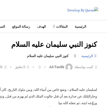
الرئيسية
المقالات
الهدف
رسالة الموقع
السي
كنوز النبي سليمان عليه السلام
الرئيسية
كنوز النبي سليمان عليه السلام
كتبت بواسطة
Ali Tawfik
0 تعليق
7k
لسليمان عليه السلام – وضع خاص بين أنبياء الله , وبين ملوك التاريخ.. كا
وحازالمُلك عن جدارة بعد أن قتل جالوت الملك الذى لم يهزم من قبل , ون
وزوَّجه ابنته ..ثم جعله الله نبيا.