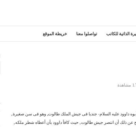
رة الذاتية للكاتب
تواصلوا معنا
خريطة الموقع
ا
1.
مشاهدة
م
ت
ن أبوه داوود عليه السلام- جنديا فى جيش الملك طالوت, وهو فى سن صغيرة ,
م
تج عن ذلك أن انتصر جيش طالوت , حيث كافأ داوود بأن أعطاه شطر ملكه ,
ع