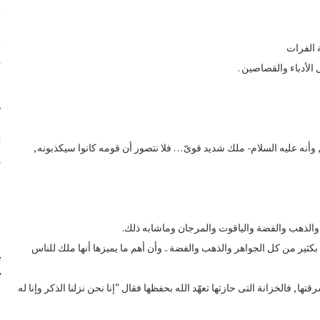
ا
 الفرات
ت
لأدباء والقصاصين .
ت
k
, وأنه عليه السلام- ملك شديد قوىّ … فلا نتصور أن قومه كانوا سيكذبونه ,
/
ا
 والذهب والفضة والياقوت والمرجان وماشابه ذلك.
ثير من كل الجواهر والذهب والفضة .. وأن أهم ما يميزها أنها ملك للناس
ت
ا , فالخزانة التى حازتها تعهّد الله بحفظها فقال “إنا نحن نزلنا الذكر وإنا له