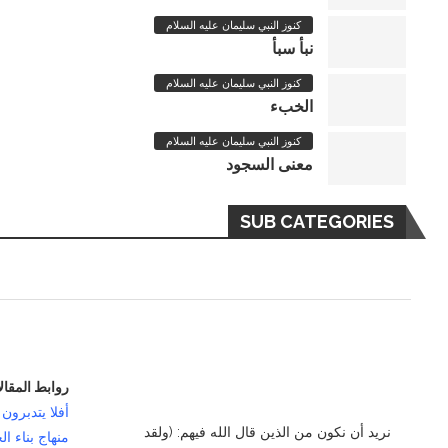
كنوز النبي سليمان عليه السلام
نبأ سبأ
حيثيات سحب مسئولية الخلافة من بني إسرائيل
كنوز النبي سليمان عليه السلام
سنتين مضت
الخبء
كنوز النبي سليمان عليه السلام
معنى السجود
SUB CATEGORIES
روابط المقال
أفلا يتدبرون 
نريد أن نكون من الذين قال الله فيهم: (ولقد
منهاج بناء ال