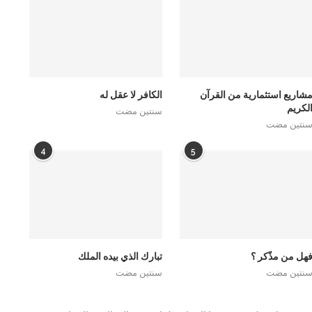
شاريع استثمارية من القرآن
الكافر لا عقل له
لكريم
سنتين مضت
نتين مضت
4
5
هل من مذّكر ؟
تبارك الذي بيده الملك
نتين مضت
سنتين مضت