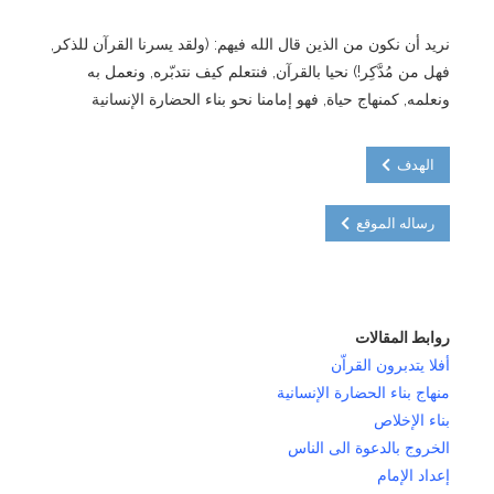
نريد أن نكون من الذين قال الله فيهم: (ولقد يسرنا القرآن للذكر,
فهل من مُدَّكِر!) نحيا بالقرآن, فنتعلم كيف نتدبّره, ونعمل به
ونعلمه, كمنهاج حياة, فهو إمامنا نحو بناء الحضارة الإنسانية
الهدف
رساله الموقع
روابط المقالات
أفلا يتدبرون القراّن
منهاج بناء الحضارة الإنسانية
بناء الإخلاص
الخروج بالدعوة الى الناس
إعداد الإمام