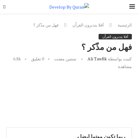
الرئيسية
أفلا يتدبرون القراّن
فهل من مذّكر ؟
أفلا يتدبرون القراّن
فهل من مذّكر ؟
كتبت بواسطة
Ali Tawfik
سنتين مضت
0 تعليق
6.8k
مشاهدة
ربما تكون مهتما ايضا بـ