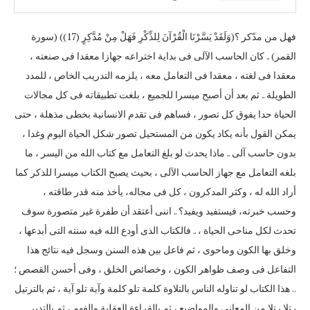
فهل من مدّكر ؟(وَلَقَدْ يَسَّرْنَا الْقُرْآنَ لِلذِّكْرِ فَهَلْ مِنْ مُدَّكِرٍ (17)) (سورة
القمر) .. كان الحاسب الآلى فى بداية اختراعه جهازا معقدا فى صنعته ،
معقدا فى لغته ، معقدا فى التعامل معه ، يلزمه التدريب الخاص ، للمدد
الطويلة .. ثم بعد أن أصبح ميسرا للجميع ، بلغت تطبيقاته فى كل مجالات
الحياة حدا يفوق كل تصور ، فساهم فى تقدم الانسانية بخطى مذهلة ، حتى
يمكن القول بأنه يكاد يكون من المستحيل تصور شكل الحياة اليوم وغدا ،
بدون حاسب آلى .. ماذا يحدث لو بلغ التعامل مع كتاب الله من اليسر ، ما
بلغه التعامل مع جهاز الحاسب الآلى ، بحيث يصبح الكتاب ميسرا للذكر كما
أراد الله له ، وكثر المدكرون ، كل فى مجاله، يأخذ منه قدر طاقته ،
وحسب خبرته، فيستفيد ويفيد؟ .. اننى أعتقد أن طفرة غير متصورة سوف
تحدث لكل مناحى الحياة ، .. فالكتاب الذى أودع الله فيه سنته التى أبدعها ،
وخلق بها الكون وماحوى ، ثم فاعل بين هذه السنن وسجل فيه نتائج هذا
التفاعل فى وصف ظواهر الكون ، وخصائص الخلق ، وفى أحسن القصص ؛
.. هذا الكتاب لو تناوله الناس بالتلاوة كلمة تلو كلمة وآية تلو آية ، ثم بالترتيل
رتلا رتلا من المعانى والمواضيع ، ثم بالقراءة العقلية والفهم ، ثم بالتدبر