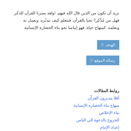
نريد أن نكون من الذين قال الله فيهم: (ولقد يسرنا القرآن للذكر,
فهل من مُدَّكِر!) نحيا بالقرآن, فنتعلم كيف نتدبّره, ونعمل به
ونعلمه, كمنهاج حياة, فهو إمامنا نحو بناء الحضارة الإنسانية
الهدف
رساله الموقع
روابط المقالات
أفلا يتدبرون القراّن
منهاج بناء الحضارة الإنسانية
بناء الإخلاص
الخروج بالدعوة الى الناس
إعداد الإمام