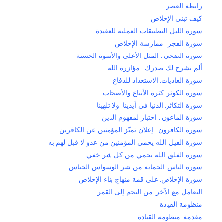
رابطة العصر
كيف تبني الإخلاص
سورة الليل..التطبيقات العملية للعقيدة
سورة الفجر.. ممارسة الإخلاص
سورة الضحى.. المثل الأعلى والأسوة الحسنة
ألم نشرح لك صدرك.. مؤازرة الله
سورة العاديات..الاستعداد للدفاع
سورة الكوثر..كثرة الأتباع والأصحاب
سورة التكاثر..الدنيا في أيدينا, ولا تلهينا
سورة الماعون.. اختبار لمفهوم الدين
سورة الكافرون.. إعلان تميّز المؤمنين عن الكافرين
سورة الفيل..الله يحمي المؤمنين من عدو لا قبل لهم به
سورة الفلق..الله يحمي من كل شر خفي
سورة الناس..الحماية من شر الوسواس الخناس
سورة الإخلاص..على قمة منهاج بناء الإخلاص
التعامل مع الآخر..من النجم إلى القمر
منظومة القيادة
مقدمة..منظومة القيادة