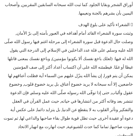
أوراق الشجر وبقايا الجلود. كما ثبت الله سبحانه السابقين المقربين, وأصحاب
اليمين بأن بشرهم بالجنة ونعيمها.
 الشعراء تأكيد على بلوغ الهدف
وثبتت سورة الشعراء القائد أمام أهدافه في العبور بأمته إلى برّ الأمان,
وصلت حال الدعوة قبل سورة الشعراء إلى مرحلة اغتم فيها رسول الله صلّى
الله عليه وسلم, على قلة عدد الداخلين في الإسلام, إلى الدرجة التي يقول
الله له فيها: (لعلك باخع نفسك ألا يكونوا مؤمنين), وباخع نفسك بمعنى قاتلها
غيظا أو غمّا . فيطمئنه الله على أن اكتساب أعداد أكثر إلى صف المؤمنين
يمكن أن يتم فورا, إن يشأ الله ينزّل عليهم من السماء آية فظلت أعناقهم لها
خاضعين, إلا أنه سبحانه لا يريد خضوع أعناق, بل يريد خضوع قلوب, وخضوع
عقول وألباب, حتى إذا توفّى الله رسوله صلّى الله عليه وسلم, فإن الدعوة
تنتشر بعد وفاته أكثر من انتشارها في حياته, حيث عمل القرآن في العقل
والتفكير وتأثر القلوب به لا ينقطع عن الدنيا, بل يتزايد دائما, على عكس أية
دعوة أو عقيدة أخرى, حيث تظل قوية طوال بقاء صاحبها والداعي لها, ثم تموت
بموت صاحبها, تماما كما حدث للشيوعية, حيث انهارت مع انهيار الاتحاد
السوفييتي.