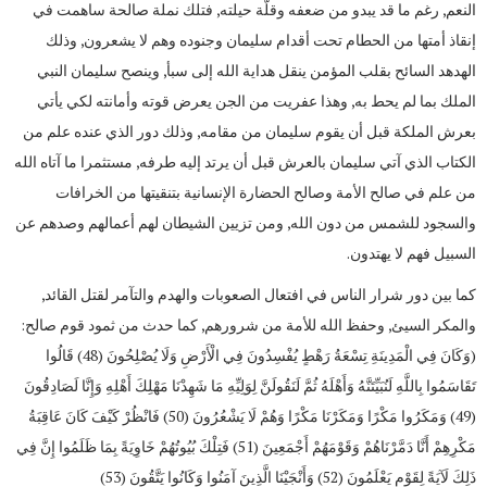
النعم, رغم ما قد يبدو من ضعفه وقلّة حيلته, فتلك نملة صالحة ساهمت في
إنقاذ أمتها من الحطام تحت أقدام سليمان وجنوده وهم لا يشعرون, وذلك
الهدهد السائح بقلب المؤمن ينقل هداية الله إلى سبأ, وينصح سليمان النبي
الملك بما لم يحط به, وهذا عفريت من الجن يعرض قوته وأمانته لكي يأتي
بعرش الملكة قبل أن يقوم سليمان من مقامه, وذلك دور الذي عنده علم من
الكتاب الذي آتي سليمان بالعرش قبل أن يرتد إليه طرفه, مستثمرا ما آتاه الله
من علم في صالح الأمة وصالح الحضارة الإنسانية بتنقيتها من الخرافات
والسجود للشمس من دون الله, ومن تزيين الشيطان لهم أعمالهم وصدهم عن
السبيل فهم لا يهتدون.
كما بين دور شرار الناس في افتعال الصعوبات والهدم والتآمر لقتل القائد,
والمكر السيئ, وحفظ الله للأمة من شرورهم, كما حدث من ثمود قوم صالح:
(وَكَانَ فِي الْمَدِينَةِ تِسْعَةُ رَهْطٍ يُفْسِدُونَ فِي الْأَرْضِ وَلَا يُصْلِحُونَ (48) قَالُوا
تَقَاسَمُوا بِاللَّهِ لَنُبَيِّتَنَّهُ وَأَهْلَهُ ثُمَّ لَنَقُولَنَّ لِوَلِيِّهِ مَا شَهِدْنَا مَهْلِكَ أَهْلِهِ وَإِنَّا لَصَادِقُونَ
(49) وَمَكَرُوا مَكْرًا وَمَكَرْنَا مَكْرًا وَهُمْ لَا يَشْعُرُونَ (50) فَانْظُرْ كَيْفَ كَانَ عَاقِبَةُ
مَكْرِهِمْ أَنَّا دَمَّرْنَاهُمْ وَقَوْمَهُمْ أَجْمَعِينَ (51) فَتِلْكَ بُيُوتُهُمْ خَاوِيَةً بِمَا ظَلَمُوا إِنَّ فِي
ذَلِكَ لَآيَةً لِقَوْمٍ يَعْلَمُونَ (52) وَأَنْجَيْنَا الَّذِينَ آمَنُوا وَكَانُوا يَتَّقُونَ (53)