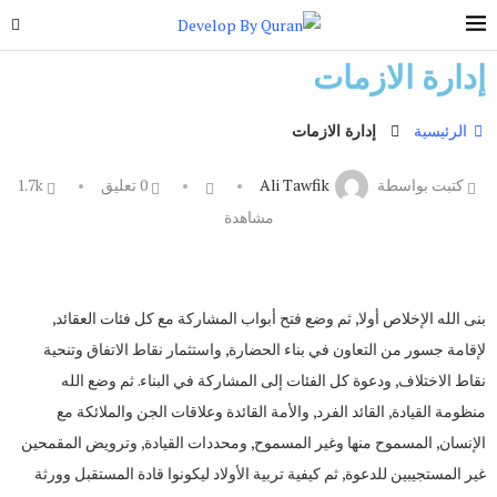
إدارة الازمات
الرئيسية
إدارة الازمات
كتبت بواسطة
Ali Tawfik
0 تعليق
1.7k
مشاهدة
بنى الله الإخلاص أولا, ثم وضع فتح أبواب المشاركة مع كل فئات العقائد,
لإقامة جسور من التعاون في بناء الحضارة, واستثمار نقاط الاتفاق وتنحية
نقاط الاختلاف, ودعوة كل الفئات إلى المشاركة في البناء. ثم وضع الله
منظومة القيادة, القائد الفرد, والأمة القائدة وعلاقات الجن والملائكة مع
الإنسان, المسموح منها وغير المسموح, ومحددات القيادة, وترويض المقمحين
غير المستجيبين للدعوة, ثم كيفية تربية الأولاد ليكونوا قادة المستقبل وورثة