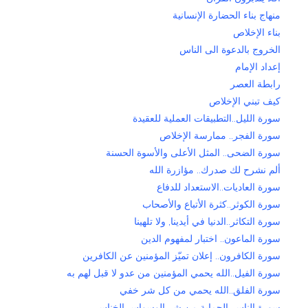
منهاج بناء الحضارة الإنسانية
بناء الإخلاص
الخروج بالدعوة الى الناس
إعداد الإمام
رابطة العصر
كيف تبني الإخلاص
سورة الليل..التطبيقات العملية للعقيدة
سورة الفجر.. ممارسة الإخلاص
سورة الضحى.. المثل الأعلى والأسوة الحسنة
ألم نشرح لك صدرك.. مؤازرة الله
سورة العاديات..الاستعداد للدفاع
سورة الكوثر..كثرة الأتباع والأصحاب
سورة التكاثر..الدنيا في أيدينا, ولا تلهينا
سورة الماعون.. اختبار لمفهوم الدين
سورة الكافرون.. إعلان تميّز المؤمنين عن الكافرين
سورة الفيل..الله يحمي المؤمنين من عدو لا قبل لهم به
سورة الفلق..الله يحمي من كل شر خفي
سورة الناس..الحماية من شر الوسواس الخناس