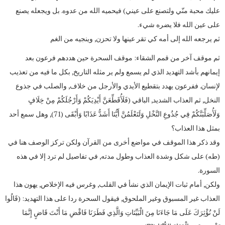
عليك محبة منّي ولتصنع على عيني) فيحميه الله من عدوه. بل ويجعله يصنع
على عين الله فلا يضره شيء.
ثم يرجعه الله إلى أمه كي تقر عينها ولا تحزن, وينجيه من الغم
ثم موقف آخر من قمم الشقاء: موقف السحرة حين هددهم فرعون بعد
إيمانهم بأشد التهديد الذي لم يسمع ولم ير مثله التاريخ, بكل ما فيه من تعذيب
لإنسان. ففرعون يهدد بتقطيع الأيدي والأرجل من خلاف, والصلب في جذوع
النخل, ثم العذاب الشديد, الباقي (فَلَأُقَطِّعَنَّ أَيْدِيَكُمْ وَأَرْجُلَكُمْ مِنْ خِلَافٍ
وَلَأُصَلِّبَنَّكُمْ فِي جُذُوعِ النَّخْلِ وَلَتَعْلَمُنَّ أَيُّنَا أَشَدُّ عَذَابًا وَأَبْقَى (71), وهل سمع أحد
بمثل هذا العذاب؟
وقد ذكر هذا الموقف في مواضع أخرى من القرآن ولكن تركز الوصف هنا في
(طه) على شكل وشدة العذاب وطول مدته, في تفاصيل لم ترد إلا في هذه
السورة.
ولكن, أمام ثبات الإيمان الذي نشأ في القلب, وغرس فيه الإخلاص, يهون هذا
العذاب غير المسبوق وغير الملحوق, فيقول السحرة ردا على هذا التهديد: (قَالُوا
لَنْ نُؤْثِرَكَ عَلَى مَا جَاءَنَا مِنَ الْبَيِّنَاتِ وَالَّذِي فَطَرَنَا فَاقْضِ مَا أَنْتَ قَاضٍ إِنَّمَا