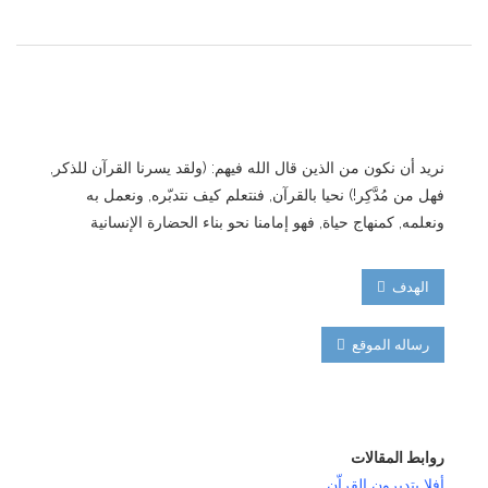
نريد أن نكون من الذين قال الله فيهم: (ولقد يسرنا القرآن للذكر,
فهل من مُدَّكِر!) نحيا بالقرآن, فنتعلم كيف نتدبّره, ونعمل به
ونعلمه, كمنهاج حياة, فهو إمامنا نحو بناء الحضارة الإنسانية
الهدف
رساله الموقع
روابط المقالات
أفلا يتدبرون القراّن