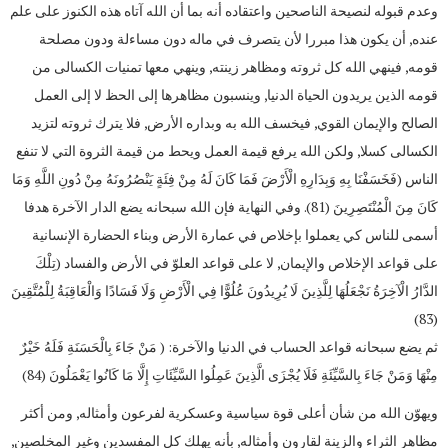
وعدم قبوله لنصيحة الناصحين واعتقاده أنه بما أن الله آتاه هذه الكنوز على علم
عنده, أن يكون هذا مبررا لأن يتصرف في ماله دون مساءلة ودون مصلحة
قومه, فينهي الله كل ثروته ومظاهر زينته, وينهي معها تمنيات الكسالى من
قومه الذين يريدون الحياة الدنيا, وينسبون مظاهرها إلى الحظ لا إلى العمل
الصالح والإيمان القوي, فيخسف الله به وبداره الأرض, فلا يترك ثروته لتزيد
الكسالى كسلا, ولكن الله يرفع قيمة العمل ويحط من قيمة الثروة التي لا تنفع
الناس (فَخَسَفْنَا بِهِ وَبِدَارِهِ الْأَرْضَ فَمَا كَانَ لَهُ مِنْ فِئَةٍ يَنْصُرُونَهُ مِنْ دُونِ اللَّهِ وَمَا
كَانَ مِنَ الْمُنْتَصِرِينَ (81). وفي النهاية فإن الله سبحانه يضع الدار الآخرة هدفا
أسمى للناس كي يعملوا بإخلاص في عمارة الأرض وبناء الحضارة الإنسانية
على قواعد الإخلاص والإيمان, لا على قواعد العلوّ في الأرض والفساد (تِلْكَ
الدَّارُ الْآخِرَةُ نَجْعَلُهَا لِلَّذِينَ لَا يُرِيدُونَ عُلُوًّا فِي الْأَرْضِ وَلَا فَسَادًا وَالْعَاقِبَةُ لِلْمُتَّقِينَ
(83)
ثم يضع سبحانه قواعد الحساب في الدنيا والآخرة: ( مَنْ جَاءَ بِالْحَسَنَةِ فَلَهُ خَيْرٌ
مِنْهَا وَمَنْ جَاءَ بِالسَّيِّئَةِ فَلَا يُجْزَى الَّذِينَ عَمِلُوا السَّيِّئَاتِ إِلَّا مَا كَانُوا يَعْمَلُونَ (84)
ويهوّن الله من شأن أعلى قوة سياسية وعسكرية لفرعون وأمثاله, ومن أكثر
مظاهر الثراء والزينة لقارون وأمثاله, بأنه يهلك كل المفسدين وغير المخلصين,