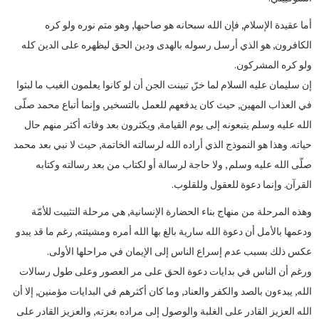
أما عقيدة الإسلام, فإن الله سبحانه هو صاحبها, وهو متم نوره ولو كره
الكافرون, هو الذي أرسل رسوله بالهدى ودين الحق ليظهره على الدين كله
ولو كره المشركون.
إن سليمان عليه السلام لما خرّ, تبينت الجن أن لو كانوا يعلمون الغيب ما لبثوا
في العذاب المهين, حيث كان يدفعهم للعمل بالتسخير, وإنما أتباع محمد صلّى
الله عليه وسلم يتبعونه إلى يوم القيامة, ويكثرون بعد وفاته أكثر منهم حال
حياته. وهذا هو النموذج الذي أراده الله لرسالته الخاتمة, حيث لا نبي بعد محمد
صلّى الله عليه وسلم , ولا حاجة لرسالة أو لكتاب من بعد رسالته وكتابه
القرآن. وإنما دعوة للعقول وللقلوب.
وهذه المرحلة من منهاج بناء الحضارة الإنسانية, هي مرحلة التثبيت للأمّة
ودعمها بالأمل أن دعوة الله سارية بالغ بها الله أمره ومشيئته, رغم ما قد يبدو
عكس ذلك بسبب عدم إسراع الناس إلى الإيمان في مراحلها الأولى.
ورغم أن الناس في بدايات دعوة الحق على مر العصور وعلى طول رسالات
الله, يبدءون بالصد والكفر والعناد, وما كان أكثرهم في البدايات مؤمنين, إلا أن
الله العزيز القادر على الغلبة والوصول إلى مراده بعزته, والعزيز القادر على