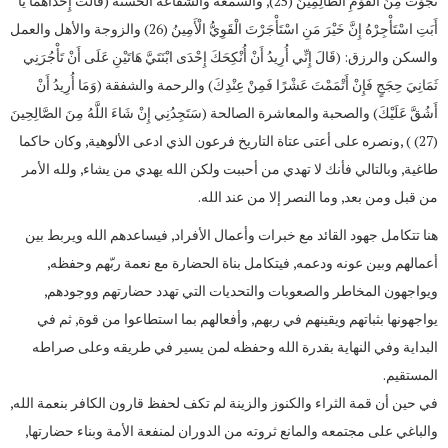
نَجَوْتَ مِنَ الْقَوْمِ الظَّالِمِينَ (25), والسمعة والشفاعة الحسنة (قَالَتْ إِحْدَاهُمَا يَا
أَبَتِ اسْتَأْجِرْهُ إِنَّ خَيْرَ مَنِ اسْتَأْجَرْتَ الْقَوِيُّ الْأَمِينُ (26) والزوجة والأهل والعمل
والسكن والرزق: (قَالَ إِنِّي أُرِيدُ أَنْ أُنْكِحَكَ إِحْدَى ابْنَتَيَّ هَاتَيْنِ عَلَى أَنْ تَأْجُرَنِي
ثَمَانِيَ حِجَجٍ فَإِنْ أَتْمَمْتَ عَشْرًا فَمِنْ عِنْدِكَ) والرحمة والشفقة (وَمَا أُرِيدُ أَنْ
أَشُقَّ عَلَيْكَ) والصحبة والمعاشرة الصالحة (سَتَجِدُنِي إِنْ شَاءَ اللَّهُ مِنَ الصَّالِحِينَ
(27) ) ,ونصره على أعتى عتاة التاريخ فرعون الذي ادعى الألوهية, وكان حاكما
طاغية, وبالتالي فأنك لا تهدي من أحببت ولكن الله يهدي من يشاء, ولله الأمر
من قبل ومن بعد, وما النصر إلا من عند الله.
هنا تتكامل جهود القائد مع خبرات وأعمال الأفراد, فيساعدهم الله ويربط بين
أعمالهم وبين عونه ودعمه, فيتكامل بناة الحضارة مع نعمة ربّهم وحفظه,
ويواجهون المخاطر والصعوبات والتحديات التي تهدد حضارتهم ووجودهم,
يواجهونها بثباتهم ويقينهم في ربهم, وأفعالهم بما استطاعوا من قوة, ثم في
البداية وفي النهاية بقدرة الله وحفظه لمن يسير في طريقه وعلى صراطه
المستقيم.
في حين أن قمة الثراء والكنوز والزينة لم تكف لحفظ قارون الكافر بنعمة الله,
والباغي على مجتمعه والمانع ثروته من الدوران لمنفعة الأمة وبناء حضارتها,