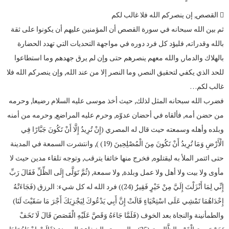
 القصص, إن ينصركم الله فلا غالب لكم
ثم بين الله سبحانه في سورة القصص أن المؤمنين عليهم أن يكونوا على ثقة
بالله وقدراته, فليؤد كل فرد دوره في مواجهة التحديات التي تهدد الحضارة
بالهلاك والدمار, والله معهم ينصرهم حتى وإن لم يرق جهدهم وما استطاعوا
للحد الذي يكفي لتحقيق النصر, وما النصر إلا من عند الله, وإن ينصركم الله فلا
غالب لكم…
فضرب الله سبحانه المثل لذلك, حيث أخذ موسى عليه السلام رضيعا, وحرمه
من حضن أمه, فألقاه في أحضان عدوّه, وحرم عليه المراضع, وحرمه من أمنه
وبلده وأهله وسمعته حيث قال له المصري (إِنْ تُرِيدُ إِلَّا أَنْ تَكُونَ جَبَّارًا فِي
الْأَرْضِ وَمَا تُرِيدُ أَنْ تَكُونَ مِنَ الْمُصْلِحِينَ (19) ), وانتشرت السمعة في المدينة
حتى ائتمر الملأ به ليقتلوه, فخرج منها خائفا يترقب, وتوجه تلقاء مدين حيث لا
مأوى ولا بيت ولا أهل ولا عمل وبلدة, ولا سمعة, (ثُمَّ تَوَلَّى إِلَى الظِّلِّ فَقَالَ رَبِّ
إِنِّي لِمَا أَنْزَلْتَ إِلَيَّ مِنْ خَيْرٍ فَقِيرٌ (24)) فرد الله له كل شيء: الرزق (فَجَاءَتْهُ
إِحْدَاهُمَا تَمْشِي عَلَى اسْتِحْيَاءٍ قَالَتْ إِنَّ أَبِي يَدْعُوكَ لِيَجْزِيَكَ أَجْرَ مَا سَقَيْتَ لَنَا)
والطمأنينة والنجاة بعد الخوف (فَلَمَّا جَاءَهُ وَقَصَّ عَلَيْهِ الْقَصَصَ قَالَ لَا تَخَفْ