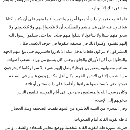
يشذ عن ذلك إلا أبو لهب.
فلما علمت قريش ذلك أجمعوا أمرهم وائتمروا فيما بينهم على أن يكتبوا كتابا
يتعاقدون فيه على بني هاشم والمطّلب, أن لا ينكحوا إليهم, ولا يُنكحوهم, ولا
يبيعوا منهم شيئا ولا يبتاعوا, لا يقبلوا منهم صلحا أبدا حتى يسلموا رسول الله
إليهم ليقتلوه, وكتبوا ذلك في صحيفة علقوها في جوف الكعبة,. فكان
المشركون لا يتركون طعاما يدخل مكة إلا بادروا فاشتروه, حتى بلغ منهم الجهد
والتجأوا إلى أكل الأوراق والجلود, وحتى كان يسمع من وراء الشعب أصوات
نسائهم وصبيانهم يتضورون جوعا, لا يصل إليهم شيء إلا سرا وكانوا لا يخرجون
من الشعب إلا في الأشهر الحرم, وكان أهل مكة يزيدون عليهم في السلعة
قيمتها حتى لا يستطيعوا شراءها. وأقاموا على ذلك سنتين أو ثلاثة.
وكان رسول الله والمسلمون يخرجون في أيام الموسم فيلقون الناس
يدعونهم إلى الإسلام.
وفي المحرم من السنة العاشرة من النبوة, نقضت الصحيفة وفك الحصار.
 طه تقوية القائد أمام الصعوبات:
فنزلت سورة طه, لتقوية القائد شخصيا, ووضع معايير للسعادة والشقاء, والتي