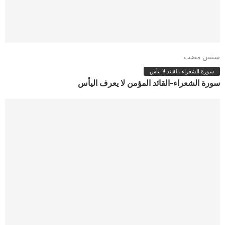
سنتين مضت
سورة الشعراء..القائد لا ييأس
سورة الشعراء-القائد المؤمن لا يعرف اليأس