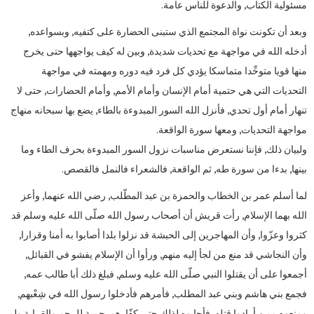
مسئولية الكتاب, والدعوة للناس عامة.
وبعد أن تكونت نواة المجتمع الذي ستبنى الحضارة على كتفيه, وبسواعده,
أدخله الله في مواجهة مع تحديات شديدة, وبين له كيف يواجهها حتى يخرج
منها قويا متوحِّدا متماسكا يؤدي كل فرد فيه دوره ومهمته في مواجهة
التحديات التي هي حتمية أمام الإنسان وأمام الأمم, وأمام الحضارات, حتى لا
تنهار أمام أول تحدي, فأنزل الله السور المبدوءة بالطاء, يضع بها سبحانه منهاج
مواجهة التحديات, ومعها سورة الواقعة.
ولبيان ذلك, فإننا نستعرض مناسبات نزول السور المبدوءة بحرف الطاء وما
بينها, بدءا من سورة طه, ثم الواقعة, فالشعراء فالنمل فالقصص.
لما أسلم عمر بن الخطاب والحمزة بن عبد المطّلب, رضي الله عنهما, وأعز
الله بهما الإسلام, رأت قريش أن أصحاب رسول الله صلّى الله عليه وسلم قد
كثروا وعزّوا, وأن المهاجرين إلى الحبشة قد نزلوا بلدا أصابوا به أمنا وقرارا,
وأن النجاشي قد منع من لجأ إليه منهم, ورأوا أن الإسلام يفشو في القبائل,
أجمعوا على أن يقتلوا النبي صلّى الله عليه وسلم, فبلغ ذلك أبا طالب عمه,
فجمع بني هاشم وبني عبد المطلب, فأمرهم فأدخلوا رسول الله في شِعْبهم,
ومنعوه ممن أرادوا قتله, فأجابوه لذلك حتى كفّارهم, حمية للرحم والقرابة ولم