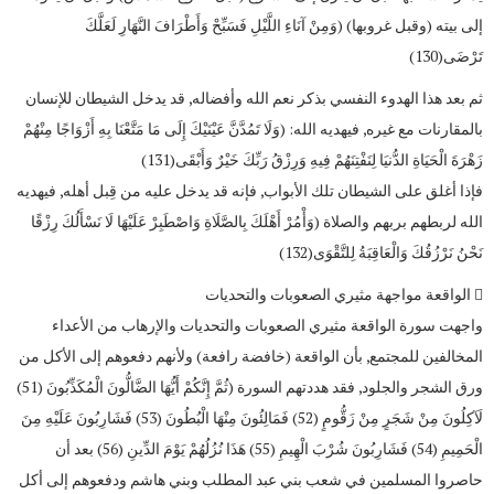
إلى بيته (وقبل غروبها) (وَمِنْ آنَاءِ اللَّيْلِ فَسَبِّحْ وَأَطْرَافَ النَّهَارِ لَعَلَّكَ
تَرْضَى(130)
ثم بعد هذا الهدوء النفسي بذكر نعم الله وأفضاله, قد يدخل الشيطان للإنسان
بالمقارنات مع غيره, فيهديه الله: (وَلَا تَمُدَّنَّ عَيْنَيْكَ إِلَى مَا مَتَّعْنَا بِهِ أَزْوَاجًا مِنْهُمْ
زَهْرَةَ الْحَيَاةِ الدُّنيَا لِنَفْتِنَهُمْ فِيهِ وَرِزْقُ رَبِّكَ خَيْرٌ وَأَبْقَى(131)
فإذا أغلق على الشيطان تلك الأبواب, فإنه قد يدخل عليه من قِبل أهله, فيهديه
الله لربطهم بربهم والصلاة (وَأْمُرْ أَهْلَكَ بِالصَّلَاةِ وَاصْطَبِرْ عَلَيْهَا لَا نَسْأَلُكَ رِزْقًا
نَحْنُ نَرْزُقُكَ وَالْعَاقِبَةُ لِلتَّقْوَى(132)
 الواقعة مواجهة مثيري الصعوبات والتحديات
واجهت سورة الواقعة مثيري الصعوبات والتحديات والإرهاب من الأعداء
المخالفين للمجتمع, بأن الواقعة (خافضة رافعة) ولأنهم دفعوهم إلى الأكل من
ورق الشجر والجلود, فقد هددتهم السورة (ثُمَّ إِنَّكُمْ أَيُّهَا الضَّالُّونَ الْمُكَذِّبُونَ (51)
لَآكِلُونَ مِنْ شَجَرٍ مِنْ زَقُّومٍ (52) فَمَالِئُونَ مِنْهَا الْبُطُونَ (53) فَشَارِبُونَ عَلَيْهِ مِنَ
الْحَمِيمِ (54) فَشَارِبُونَ شُرْبَ الْهِيمِ (55) هَذَا نُزُلُهُمْ يَوْمَ الدِّينِ (56) بعد أن
حاصروا المسلمين في شعب بني عبد المطلب وبني هاشم ودفعوهم إلى أكل