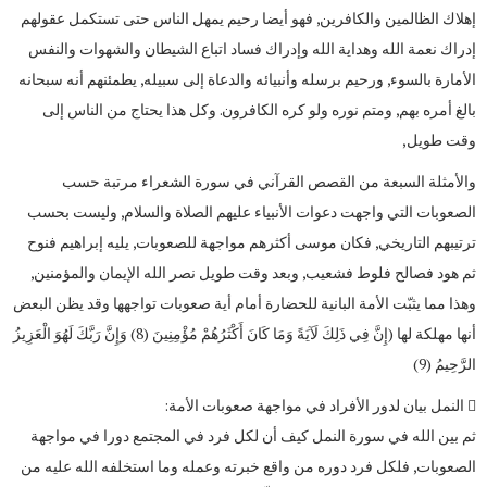
إهلاك الظالمين والكافرين, فهو أيضا رحيم يمهل الناس حتى تستكمل عقولهم
إدراك نعمة الله وهداية الله وإدراك فساد اتباع الشيطان والشهوات والنفس
الأمارة بالسوء, ورحيم برسله وأنبيائه والدعاة إلى سبيله, يطمئنهم أنه سبحانه
بالغ أمره بهم, ومتم نوره ولو كره الكافرون. وكل هذا يحتاج من الناس إلى
وقت طويل,
والأمثلة السبعة من القصص القرآني في سورة الشعراء مرتبة حسب
الصعوبات التي واجهت دعوات الأنبياء عليهم الصلاة والسلام, وليست بحسب
ترتيبهم التاريخي, فكان موسى أكثرهم مواجهة للصعوبات, يليه إبراهيم فنوح
ثم هود فصالح فلوط فشعيب, وبعد وقت طويل نصر الله الإيمان والمؤمنين,
وهذا مما يثبّت الأمة البانية للحضارة أمام أية صعوبات تواجهها وقد يظن البعض
أنها مهلكة لها (إِنَّ فِي ذَلِكَ لَآيَةً وَمَا كَانَ أَكْثَرُهُمْ مُؤْمِنِينَ (8) وَإِنَّ رَبَّكَ لَهُوَ الْعَزِيزُ
الرَّحِيمُ (9)
 النمل بيان لدور الأفراد في مواجهة صعوبات الأمة:
ثم بين الله في سورة النمل كيف أن لكل فرد في المجتمع دورا في مواجهة
الصعوبات, فلكل فرد دوره من واقع خبرته وعمله وما استخلفه الله عليه من