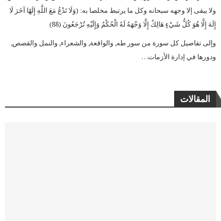
ولا يبقى إلا وجهه سبحانه وكل ما يرتبط مخلصا به: (وَلَا تَدْعُ مَعَ اللَّهِ إِلَهًا آخَرَ لَا
إِلَهَ إِلَّا هُوَ كُلُّ شَيْءٍ هَالِكٌ إِلَّا وَجْهَهُ لَهُ الْحُكْمُ وَإِلَيْهِ تُرْجَعُونَ (88)
وإلى تفاصيل كل سورة من سور طه, والواقعة, والشعراء, والنمل والقصص,
ودورها في إدارة الأزمات…
المقالات