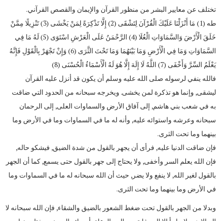
تختلف عن معايير البشر من منظور القرآن والإيمان والقصص القرآني.
طه (1) مَا أَنْزَلْنَا عَلَيْكَ الْقُرْآنَ لِتَشْقَى (2) إِلَّا تَذْكِرَةً لِمَنْ يَخْشَى (3) تَنْزِيلًا مِمَّنْ
خَلَقَ الْأَرْضَ وَالسَّمَاوَاتِ الْعُلَا (4) الرَّحْمَنُ عَلَى الْعَرْشِ اسْتَوَى (5) لَهُ مَا فِي
السَّمَاوَاتِ وَمَا فِي الْأَرْضِ وَمَا بَيْنَهُمَا وَمَا تَحْتَ الثَّرَى (6) وَإِنْ تَجْهَرْ بِالْقَوْلِ فَإِنَّهُ
يَعْلَمُ السِّرَّ وَأَخْفَى (7) اللَّهُ لَا إِلَهَ إِلَّا هُوَ لَهُ الْأَسْمَاءُ الْحُسْنَى (8)
فالله ينفي لرسوله صلى الله عليه وسلم أن يكون قد أنزل عليه القرآن
ليشقى, وإنما هو تذكرة لمن يخشى. ويخرجه سبحانه من الحدود التي ضاقت
به في شعب بني هاشم, إلى آفاق الأرض والسماوات العلى, إلى الرحمان
سبحانه وعرشه واستوائه عليه, وأنه له ما في السماوات وما في الأرض وما
بينهما وما تحت الثرى.
فإن ضاقت الدنيا عليه, فرأى أن يجهر بالقول من شدة الضيق, فيشكو حاله,
فإن الله يعلم السر وأخفى, ولا يحتاج إلى جهر بالقول حتى يسمع, كما أن الجهر
بالقول لغير الله, لا ينفع ولا يضر, حيث أن الله سبحانه له ما في السماوات وما
في الأرض وما بينهما وما تحت الثرى.
وبدلا من الجهر بالقول تحت ضغط الشعور بالضيق والشقاء, فإن الله سبحانه لا