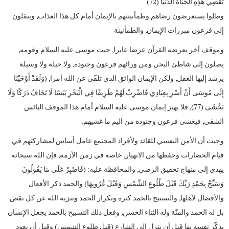
تَقْضِي هَذِهِ الْحَيَاةَ الدُّنْيَا (72)
وظلوا يستعرضون رضاهم وطمأنينتهم بالإيمان أمام كل هذا العذاب, وينقلون
إلى فرعون مبررات الإيمان, والطمأنينة
وموقف آخر يعرضه القرآن عرضا عابرا, حيث موسى عليه السلام وقومه,
يصلون إلى شاطئ البحر, ومن ورائهم فرعون وجنوده, ولا حيلة ولا وسيلة
يرشد إليها العقل, ولكن الإيمان الواثق الذي تلقّى عن الله أمرا, (وَلَقَدْ أَوْحَيْنَا
إِلَى مُوسَى أَنْ أَسْرِ بِعِبَادِي فَاضْرِبْ لَهُمْ طَرِيقًا فِي الْبَحْرِ يَبَسًا لَا تَخَافُ دَرَكًا وَلَا
تَخْشَى (77), فلا يهتز إيمان موسى عليه السلام أمام هذا الموقف البائس
الشقي, فيغشى فرعون وجنوده من اليم ما غشيهم.
وحيث أن الأمن النفسي للقائد ولأفراد المجتمع عامل أساس لمشاركتهم في
قيام الحضارات وحفظها من الانهيار, خاصة في زمن الأزمة, فإن الله سبحانه
يهدي إلى منهاج تحقيق الرضى, والمحافظة عليه: (فَاصْبِرْ عَلَى مَا يَقُولُونَ
وَسَبِّحْ بِحَمْدِ رَبِّكَ قَبْلَ طُلُوعِ الشَّمْسِ وَقَبْلَ غُرُوبِهَا) والحمد ذكر الأفعال
والأفضال لأهلها, والتسبيح بالحمد كثرة وتكرار الحمد وتنزيه الله عن كل نقص
بل له الحمد والمنّة وله الثناء الحسن, وفعل ذلك التسبيح بالحمد يجعل الإنسان
يذكّر نفسه بها قبل أن ينزل إلى الشارع (قبل طلوع الشمس) وقبل أن يعود