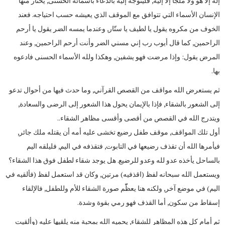
إله إلا هو ولا ملجأ إلا إليه, فليتوجه إليه بالدعاء بأسمائه الحسنى, يختار منها
الإنسان الأسماء التي تتوافق مع الموقف الذي يعيشه حسب احتياجه. فعند
الخوف من مكروه يقول يا لطيف يا ستّار, وعندما يمسه الضر يقول يا أرحم
الراحمين, كما قال أيوب رب إني مسني الضر وأنت أرحم الراحمين, وعند
المرض يقول: وإذا مرضت فهو يشفين, وهكذا ولله الأسماء الحسنى فادعوه
بها.
ثم يستعرض الله مواقف من القصص القرآني, وما حدث فيها من أحوال تدعو
إلى الشعور بالشقاء, فإذا بالإيمان يحول هذا الشعور إلى الرضى والسعادة,
ويتدرج الله في القصص من أقصى وأقسى مظاهر الشقاء..
أول تلك المواقف, موقف طفل رضيع تخشى عليه أمه أن يقتله ملك جائر,
فيأمرها الله أن تقذف رضيعها في التابوت, فتقذفه في اليم, فليلقه اليم
بالساحل يأخذه عدو لله وعدو للرضيع. هل يوجد شقاء لطفل فوق هذا الشقاء؟
ويستعمل الله سبحانه لفظ (اقذفيه) مرتين, وكان قد استعمل لفظ (فألقيه في
اليم) في موضع آخر, ولكنه هنا يعظّّم صورة الشقاء للأم وللطفل, فالإلقاء
إسقاط من سكون, أما القذف فهو رمي بقوة وشدة.
ثم أمام كل هذه المظاهر للشقاء, يحميه الله بمحبة منه يلقيها عليه (وألقيت