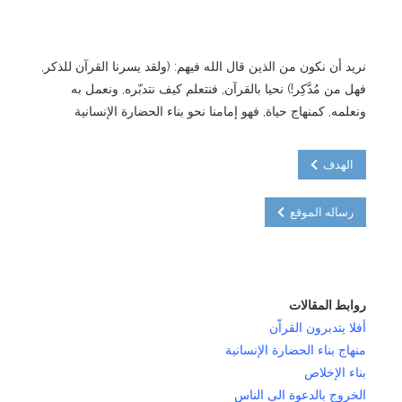
نريد أن نكون من الذين قال الله فيهم: (ولقد يسرنا القرآن للذكر,
فهل من مُدَّكِر!) نحيا بالقرآن, فنتعلم كيف نتدبّره, ونعمل به
ونعلمه, كمنهاج حياة, فهو إمامنا نحو بناء الحضارة الإنسانية
الهدف
رساله الموقع
روابط المقالات
أفلا يتدبرون القراّن
منهاج بناء الحضارة الإنسانية
بناء الإخلاص
الخروج بالدعوة الى الناس