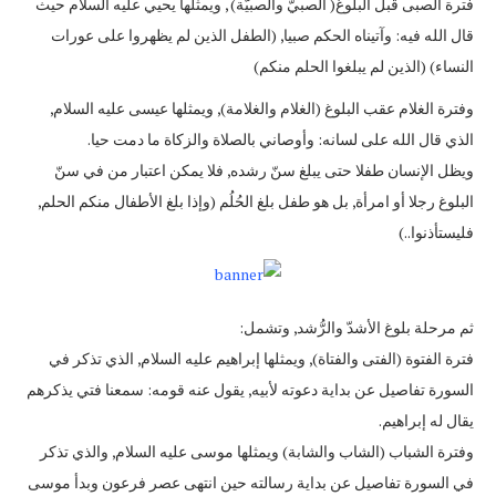
فترة الصبى قبل البلوغ( الصبيّ والصبيّة) , ويمثلها يحيي عليه السلام حيث
قال الله فيه: وآتيناه الحكم صبيا, (الطفل الذين لم يظهروا على عورات
النساء) (الذين لم يبلغوا الحلم منكم)
وفترة الغلام عقب البلوغ (الغلام والغلامة), ويمثلها عيسى عليه السلام,
الذي قال الله على لسانه: وأوصاني بالصلاة والزكاة ما دمت حيا.
ويظل الإنسان طفلا حتى يبلغ سنّ رشده, فلا يمكن اعتبار من في سنّ
البلوغ رجلا أو امرأة, بل هو طفل بلغ الحُلُم (وإذا بلغ الأطفال منكم الحلم,
فليستأذنوا..)
ثم مرحلة بلوغ الأشدّ والرُّشد, وتشمل:
فترة الفتوة (الفتى والفتاة), ويمثلها إبراهيم عليه السلام, الذي تذكر في
السورة تفاصيل عن بداية دعوته لأبيه, يقول عنه قومه: سمعنا فتي يذكرهم
يقال له إبراهيم.
وفترة الشباب (الشاب والشابة) ويمثلها موسى عليه السلام, والذي تذكر
في السورة تفاصيل عن بداية رسالته حين انتهى عصر فرعون وبدأ موسى