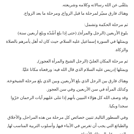
يتلقّى عن الله رسالاته وكلامه وشريعته.
وهناك فارق مميّز لمرحلة ما قبل الزواج, ومرحلة ما بعد الزواج.
ثم مرحلة الحكمة وتشمل:
بلوغ الأربعين (الرجل والمرأة), (حتى إذا بلغ أشُدّه وبلغ أربعين سنة)
ويمثلها في السورة إسماعيل عليه السلام, حيث كان له أهل يأمرهم بالصلاة
والزكاة.
ثم مرحلة المكان العليّ (الرجل الشيخ والمرأة العجوز),
ويمثلها إدريس عليه السلام الذي قال الله فيه: ورفعناه مكانا عليّا.
وهناك فارق بين الرجل الذي بلغ الأربعين, وبين الذي بلغ مرحلة الشيخوخة.
وكذلك المرأة في سن الأربعين, وفي سن العجوز.
وقد وصف الله كل هؤلاء النبيين بأنهم إذا تتلى عليهم آيات الرحمان خرّوا
سجدا وبكيا.
وفي السطور التالية, تتبين خصائص كل مرحلة من هذه المراحل, والأخلاق
والطبائع التي يجب أن تغرس في الأبناء فيها, وأسلوب التربية المناسب لها,
والذي يوصّل إلى تلك الأهداف.