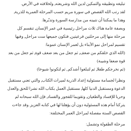
تبليغه وتطبيقه والتمكين لدين الله وشريعته, ولخلافته في الأرض.
لقد رتب الله القصص في سورة مريم حسب المرحلة العمرية للذرية,
وهذا ما يمكننا أن نتبينه من مدارسة السورة وتدبّرها.
وبصفة عامة هناك ثلاث مراحل رئيسية في عمر الإنسان, تنقسم كل
مرحلة منها إلى مرحلتين فرعيتين, فتكون جميعها ست مراحل, وفيها
تقسيم لمراحل نمو الأبناء بل لعمر الإنسان عموما:
(الله الذي خلقكم من ضعف, ثم جعل من بعد ضعف قوة, ثم جعل من بعد
قوة ضعفا وشيبة)
(ثم نخرجكم طفلا, ثم لتبلغوا أشدكم , ثم لتكونوا شيوخا)
ونظرا لجسامة مسئولية إعداد الذرية لميراث الكتاب, والتي تعني مستقبل
الدعوة ومستقبل الدنيا كلها, مستقبل العمل بكتاب الله نشرا للحق والعدل
وحربا للإفساد والطغيان, وتقويما للفجور والفساد, فإن الله سبحانه لم
يتركنا أمام هذه المسئولية دون أن يؤهلنا لها في كتابه العزيز. وقد جاءت
القصص الستة مفصلة لمراحل العمر المختلفة:
مرحلة الطفولة وتشمل: