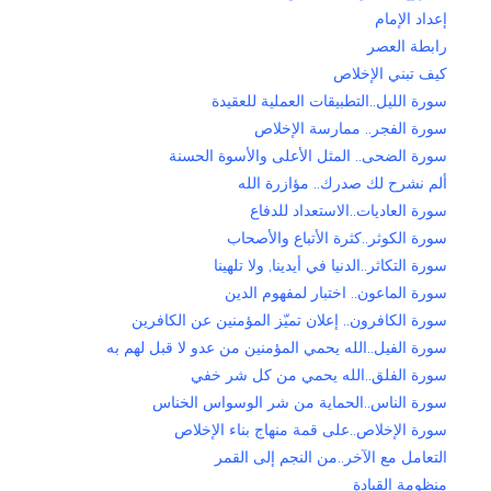
إعداد الإمام
رابطة العصر
كيف تبني الإخلاص
سورة الليل..التطبيقات العملية للعقيدة
سورة الفجر.. ممارسة الإخلاص
سورة الضحى.. المثل الأعلى والأسوة الحسنة
ألم نشرح لك صدرك.. مؤازرة الله
سورة العاديات..الاستعداد للدفاع
سورة الكوثر..كثرة الأتباع والأصحاب
سورة التكاثر..الدنيا في أيدينا, ولا تلهينا
سورة الماعون.. اختبار لمفهوم الدين
سورة الكافرون.. إعلان تميّز المؤمنين عن الكافرين
سورة الفيل..الله يحمي المؤمنين من عدو لا قبل لهم به
سورة الفلق..الله يحمي من كل شر خفي
سورة الناس..الحماية من شر الوسواس الخناس
سورة الإخلاص..على قمة منهاج بناء الإخلاص
التعامل مع الآخر..من النجم إلى القمر
منظومة القيادة