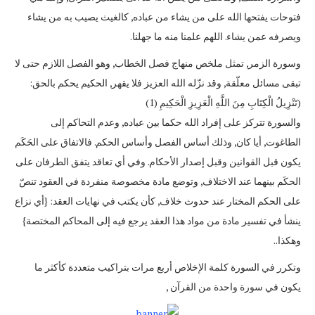
فتوحات يفتحها الله على من يشاء من عباده, كالغيث يصيب به من يشاء
ويصرفه عمن يشاء. اللهم علمنا منه ما جهلنا.
وسورة الزمر, تمثل ملخص منهاج فصل الخطاب, وهو الفصل اللازم حتى لا
تبقى مسائل معلّقة, وقد نزّله الله العزيز فلا يقهر, الحكيم يحكم بالحق:
(تَنْزِيلُ الْكِتَابِ مِنَ اللَّهِ الْعَزِيزِ الْحَكِيمِ (1)
والسورة تتركز على إفراد الله حكما بين عباده, وعدم التحاكم إلى
الطاغوت, أيا كان, وذلك أساس الفصل وأساس الحكم. فالاتفاق على الحَكَم
يكون قبل القوانين وقبل إصدار الأحكام. وفي أي تعاقد يتفق الطرفان على
الحكَم بينهما عند الاختلاف, وتوضع مادة مخصوصة منفردة في العقود تنصّ
على الحكم المختار عند حدوث خلاف, كأن يكتب في نهايات العقد: {أي نزاع
ينشأ في تفسير مادة من مواد هذا العقد يرجع فيه إلى المحاكم المختصة}
وهكذا..
وتكرر في السورة كلمة الإخلاص أربع مرات بتراكيب متعددة كأكثر ما
يكون في سورة واحدة من القرآن ,