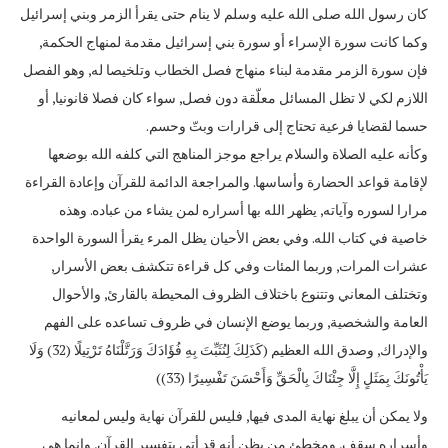
كان رسول الله صلى الله عليه وسلم لا ينام حتى يقرأ الزمر وبني إسرائيل
وكما كانت سورة الإسراء أو سورة بني إسرائيل مقدمة لمنهاج الحكمة,
فإن سورة الزمر مقدمة لبناء منهاج فصل الخطاب وتلخيصا له, وهو الفصل
اللازم لكي لا تظل المسائل معلّقة دون فصل, سواء كان فصلا قانونيا, أو
حسما لقضايا فرعية تحتاج إلى قرارات وبتّ وحسم.
وكأنه عليه الصلاة والسلام يراجع موجز المناهج التي كلفه الله بوضعها
لإقامة قواعد الحضارة وأساسها. والمراجعة الدائمة للقرآن وإعادة القراءة
مرارا لسوره وآياته, يظهر الله بها أسراره لمن يشاء من عباده. وهذه
خاصية في كتاب الله. وفي بعض الأحيان يظل المرء يقرأ السورة الواحدة
عشرات المرات, وربما المئات وفي كل قراءة تتكشف بعض الأسرار,
وتختلف المعاني وتتنوع باختلاف الظروف المحيطة بالقارئ, والأحوال
العامة والشخصية, وربما يوضع الإنسان في ظروف تساعده على الفهم
والإدراك, وصدق الله العظيم (كَذَلِكَ لِنُثَبِّتَ بِهِ فُؤَادَكَ وَرَتَّلْنَاهُ تَرْتِيلًا (32) وَلَا
يَأْتُونَكَ بِمَثَلٍ إِلَّا جِئْنَاكَ بِالْحَقِّ وَأَحْسَنَ تَفْسِيرًا (33))
ولا يمكن أن يبلغ نهاية المدى فيها, فليس للقرآن نهاية وليس لمعانيه
وأسراره سقف, ومخطئ من يظن أنه قد أتى بتفسير القرآن, وإنما هي