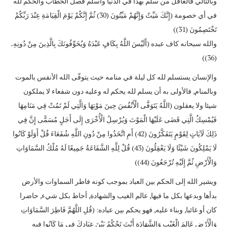
وبالتالي فالعاقل من سلّم بهذا في الدنيا وأسلم فصل الخطاب والحكم لله
في أي خصومة (إِنَّكَ مَيِّتٌ وَإِنَّهُمْ مَيِّتُونَ (30) ثُمَّ إِنَّكُمْ يَوْمَ الْقِيَامَةِ عِنْدَ رَبِّكُمْ
تَخْتَصِمُونَ (31))
والله سبحانه كاف عبده (أَلَيْسَ اللَّهُ بِكَافٍ عَبْدَهُ وَيُخَوِّفُونَكَ بِالَّذِينَ مِنْ دُونِهِ..
(36))
والإنسان يستسلم لله كل ليلة في منامه حيث يتوفّى الله الأنفس بالموت
وبالمنام, فالأولى به أن يسلم لله يحكم له وعليه دون شفعاء لا يملكون
شيئا ولا يعقلون (اللَّهُ يَتَوَفَّى الْأَنْفُسَ حِينَ مَوْتِهَا وَالَّتِي لَمْ تَمُتْ فِي مَنَامِهَا
فَيُمْسِكُ الَّتِي قَضَى عَلَيْهَا الْمَوْتَ وَيُرْسِلُ الْأُخْرَى إِلَى أَجَلٍ مُسَمًّى إِنَّ فِي
ذَلِكَ لَآيَاتٍ لِقَوْمٍ يَتَفَكَّرُونَ (42) أَمِ اتَّخَذُوا مِنْ دُونِ اللَّهِ شُفَعَاءَ قُلْ أَوَلَوْ كَانُوا
لَا يَمْلِكُونَ شَيْئًا وَلَا يَعْقِلُونَ (43) قُلْ لِلَّهِ الشَّفَاعَةُ جَمِيعًا لَهُ مُلْكُ السَّمَاوَاتِ
وَالْأَرْضِ ثُمَّ إِلَيْهِ تُرْجَعُونَ (44))
ويشير الله إلى الحكم بين العباد بموجب كونه فاطر السماوات والأرض
بدأها وبدعها بكل ما فيها, عالم الغيب والشهادة, أحاط بكل شيء, حاضرا
كان أو غائبا, وبناء عليه, فهو يحكم بين عباده: (قُلِ اللَّهُمَّ فَاطِرَ السَّمَاوَاتِ
وَالْأَرْضِ عَالِمَ الْغَيْبِ وَالشَّهَادَةِ أَنْتَ تَحْكُمُ بَيْنَ عِبَادِكَ فِي مَا كَانُوا فِيهِ