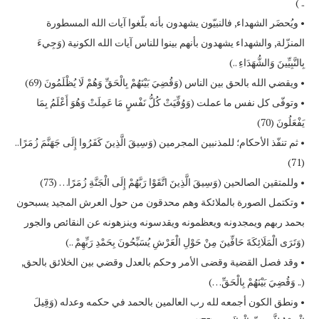
.. )
• ويُحضَر الشهداء, فالنبيّون يشهدون بأنه بلّغوا آيات الله المسطورة
المنزّلة, والشهداء يشهدون بأنهم بينوا للناس آيات الله الكونية (وَجِيءَ
بِالنَّبِيِّينَ وَالشُّهَدَاءِ ..)
• ويقضي الله بالحق بين الناس (وَقُضِيَ بَيْنَهُمْ بِالْحَقِّ وَهُمْ لَا يُظْلَمُونَ (69)
• وتوفّى كل نفس ما عملت (وَوُفِّيَتْ كُلُّ نَفْسٍ مَا عَمِلَتْ وَهُوَ أَعْلَمُ بِمَا
يَفْعَلُونَ (70)
• ثم تنفّذ الأحكام؛ للمذنبين المجرمين (وَسِيقَ الَّذِينَ كَفَرُوا إِلَى جَهَنَّمَ زُمَرًا..
(71)
• وللمتقين الصالحين (وَسِيقَ الَّذِينَ اتَّقَوْا رَبَّهُمْ إِلَى الْجَنَّةِ زُمَرًا… (73)
• وتكتمل الصورة بالملائكة وهم محدقون من حول العرش المجيد يسبحون
بحمد ربهم ويمجدونه ويعظمونه ويقدسونه وينزهونه عن النقائص والجور
(وَتَرَى الْمَلَائِكَةَ حَافِّينَ مِنْ حَوْلِ الْعَرْشِ يُسَبِّحُونَ بِحَمْدِ رَبِّهِمْ ..)
• وقد فصل القضية وقضى الأمر وحكم بالعدل وقضي بين الخلائق بالحق,
(.. وَقُضِيَ بَيْنَهُمْ بِالْحَقِّ…)
• ونطق الكون أجمعه لله رب العالمين بالحمد في حكمه وعدله (وَقِيلَ