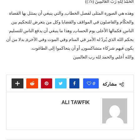
الْحَمْدُ لِلَّهِ رَبِّ الْعَالَمِينَ (75))
وهذه هي الصورة المثلى لفصل الخطاب, والتي ينبغي أن يمتثل بها القضاة
والحكّام والفاصلون في المواقف والقضايا وكل من يتعرض للتحكيم بين
الناس, فكمالها الأعلى يوم الحساب, وهذا ما ينبغي أن يدفع الناس للتسليم
بحكم الله الذي يُردّ له الأمر في المنام وفي الموت وفي الآخرة, بدلا من أن
يكون فيهم شركاء متشاكسون, أو أن يتحاكموا إلى الطاغوت.
والله أعلم, والحمد لله رب العالمين
0
مشاركة
ALI TAWFIK