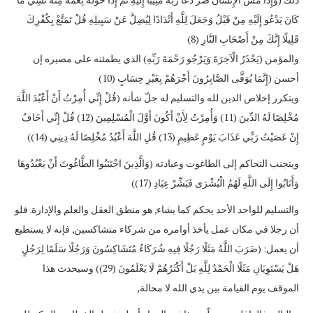
كَانَ يَدْعُو إِلَيْهِ مِنْ قَبْلُ وَجَعَلَ لِلَّهِ أَنْدَادًا لِيُضِلَّ عَنْ سَبِيلِهِ قُلْ تَمَتَّعْ بِكُفْرِكَ
قَلِيلًا إِنَّكَ مِنْ أَصْحَابِ النَّارِ (8)
والمؤمن (يَحْذَرُ الْآخِرَةَ وَيَرْجُو رَحْمَةَ رَبِّهِ) الذي يطمئنه على مصيره إن
أحسن (إِنَّمَا يُوَفَّى الصَّابِرُونَ أَجْرَهُمْ بِغَيْرِ حِسَابٍ (10)
ويتكرر إخلاص الدين لله والتسليم له جلّ شأنه (قُلْ إِنِّي أُمِرْتُ أَنْ أَعْبُدَ اللَّهَ
مُخْلِصًا لَهُ الدِّينَ (11) وَأُمِرْتُ لِأَنْ أَكُونَ أَوَّلَ الْمُسْلِمِينَ (12) قُلْ إِنِّي أَخَافُ
إِنْ عَصَيْتُ رَبِّي عَذَابَ يَوْمٍ عَظِيمٍ (13) قُلِ اللَّهَ أَعْبُدُ مُخْلِصًا لَهُ دِينِي (14))
ويتجنب التحاكم إلى الطاغوت وعبادته (وَالَّذِينَ اجْتَنَبُوا الطَّاغُوتَ أَنْ يَعْبُدُوهَا
وَأَنَابُوا إِلَى اللَّهِ لَهُمُ الْبُشْرَى فَبَشِّرْ عِبَادِ (17))
والتسليم للواحد الأحد يحكم كما يشاء, هو منطق العقل والعلم والإدارة. فلو
أن رجلا في مكان عمل يأخذ أوامره من شركاء متشاكسين, فإنه لا يستطيع
أن يعمل: (ضَرَبَ اللَّهُ مَثَلًا رَجُلًا فِيهِ شُرَكَاءُ مُتَشَاكِسُونَ وَرَجُلًا سَلَمًا لِرَجُلٍ
هَلْ يَسْتَوِيَانِ مَثَلًا الْحَمْدُ لِلَّهِ بَلْ أَكْثَرُهُمْ لَا يَعْلَمُونَ (29)) وسيحدث هذا
الموقف يوم القيامة بين يدي الله لا محالة,