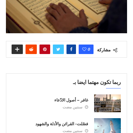
0
مشاركة
ربما تكون مهتما ايضا بـ
غافر – أصول الادّعاء
سنتين مضت
فصّلت- القرائن والأدلة والشهود
سنتين مضت