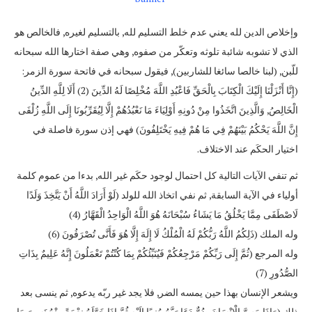
وإخلاص الدين لله يعني عدم خلط التسليم لله, بالتسليم لغيره, فالخالص هو
الذي لا تشوبه شائبة تلوثه وتعكّر من صفوه, وهي صفة اختارها الله سبحانه
للّبن, (لبنا خالصا سائغا للشاربين), فيقول سبحانه في فاتحة سورة الزمر:
(إِنَّا أَنْزَلْنَا إِلَيْكَ الْكِتَابَ بِالْحَقِّ فَاعْبُدِ اللَّهَ مُخْلِصًا لَهُ الدِّينَ (2) أَلَا لِلَّهِ الدِّينُ
الْخَالِصُ, وَالَّذِينَ اتَّخَذُوا مِنْ دُونِهِ أَوْلِيَاءَ مَا نَعْبُدُهُمْ إِلَّا لِيُقَرِّبُونَا إِلَى اللَّهِ زُلْفَى
إِنَّ اللَّهَ يَحْكُمُ بَيْنَهُمْ فِي مَا هُمْ فِيهِ يَخْتَلِفُونَ) فهي إذن سورة فاصلة في
اختيار الحكَم عند الاختلاف.
ثم تنفي الآيات التالية كل احتمال لوجود حكَم غير الله, بدءا من عموم كلمة
أولياء في الآية السابقة, ثم نفي اتخاذ الله للولد (لَوْ أَرَادَ اللَّهُ أَنْ يَتَّخِذَ وَلَدًا
لَاصْطَفَى مِمَّا يَخْلُقُ مَا يَشَاءُ سُبْحَانَهُ هُوَ اللَّهُ الْوَاحِدُ الْقَهَّارُ (4)
وله الملك (ذَلِكُمُ اللَّهُ رَبُّكُمْ لَهُ الْمُلْكُ لَا إِلَهَ إِلَّا هُوَ فَأَنَّى تُصْرَفُونَ (6)
وله المرجع (ثُمَّ إِلَى رَبِّكُمْ مَرْجِعُكُمْ فَيُنَبِّئُكُمْ بِمَا كُنْتُمْ تَعْمَلُونَ إِنَّهُ عَلِيمٌ بِذَاتِ
الصُّدُورِ (7)
ويشعر الإنسان بهذا حين يمسه الضر, فلا يجد غير ربّه يدعوه, ثم ينسى بعد
ذلك (وَإِذَا مَسَّ الْإِنْسَانَ ضُرٌّ دَعَا رَبَّهُ مُنِيبًا إِلَيْهِ ثُمَّ إِذَا خَوَّلَهُ نِعْمَةً مِنْهُ نَسِيَ مَا