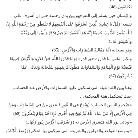
يَخْتَلِفُونَ (46)
والإنسان حين يسلم إلى الله, فهو بين يدي رحمته حتى إن أسرف على
نفسه: (قُلْ يَا عِبَادِيَ الَّذِينَ أَسْرَفُوا عَلَى أَنْفُسِهِمْ لَا تَقْنَطُوا مِنْ رَحْمَةِ اللَّهِ إِنَّ
اللَّهَ يَغْفِرُ الذُّنُوبَ جَمِيعًا إِنَّهُ هُوَ الْغَفُورُ الرَّحِيمُ (53) وَأَنِيبُوا إِلَى رَبِّكُمْ
وَأَسْلِمُوا لَهُ ..)
وهو سبحانه (لَهُ مَقَالِيدُ السَّمَاوَاتِ وَالْأَرْضِ ..(63)
ولكن الناس ما قدروه حق قدره (وَمَا قَدَرُوا اللَّهَ حَقَّ قَدْرِهِ وَالْأَرْضُ جَمِيعًا
قَبْضَتُهُ يَوْمَ الْقِيَامَةِ وَالسَّمَاوَاتُ مَطْوِيَّاتٌ بِيَمِينِهِ سُبْحَانَهُ وَتَعَالَى عَمَّا
يُشْرِكُونَ (67)
وهنا يبين الله الهيئة التي ستكون عليها السماوات والأرض عند الحساب,
حيث تستكمل هيئة المحكمة…
• فيُجمع الناس للحساب: (وَنُفِخَ فِي الصُّورِ فَصَعِقَ مَنْ فِي السَّمَاوَاتِ وَمَنْ
فِي الْأَرْضِ إِلَّا مَنْ شَاءَ اللَّهُ ثُمَّ نُفِخَ فِيهِ أُخْرَى فَإِذَا هُمْ قِيَامٌ يَنْظُرُونَ (68)
• ويأتي نور الله فتشرق الأرض به (وَأَشْرَقَتِ الْأَرْضُ بِنُورِ رَبِّهَا ..)
• وتوضع القواعد والقوانين والشريعة التي سيكون بها الحكم (وَوُضِعَ الْكِتَابُ