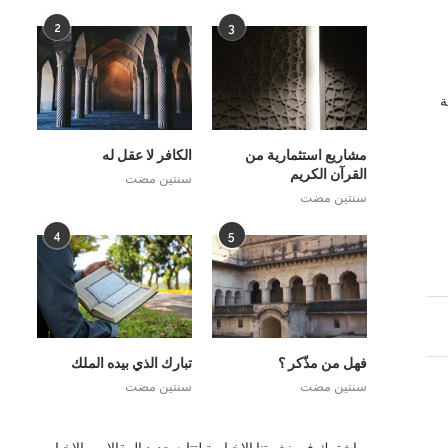
2
3
ة
مشاريع استثمارية من
الكافر لا عقل له
القرآن الكريم
سنتين مضت
سنتين مضت
4
5
فهل من مذّكر ؟
تبارك الذي بيده الملك
سنتين مضت
سنتين مضت
اشترك فى نشرتنا الاخبارية لتتابع جديد المقالات والاخبار