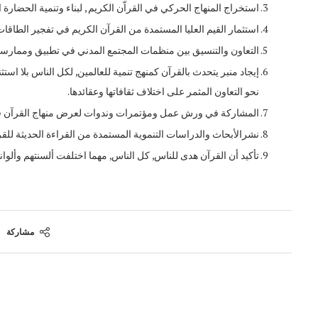
استخراج المنهاج الحركي في القراّن الكريم , لبناء وتنمية الحضارة 
استثمار القيم العليا المستمدة من القرآن الكريم في تفجير الطاقات 
التعاون والتنسيق بين منظمات المجتمع المدني في تطبيق وممارسة 
إيجاد منبر يتحدث بالقرآن كمنهج تنمية للعالمين, لكل الناس بلا استث
نحو التعاون المثمر على اختلاف ثقافاتها وعقائدها.
المشاركة في ورش عمل ومؤتمرات وندوات لعرض منهاج القرآن في م
نشرالأبحاث والدراسات التنموية المستمدة من القراءة الحديثة للقرا
تأكيد أن القرآن هدى للناس, كل الناس, مهما اختلفت ألسنتهم وألوان
مشاركة