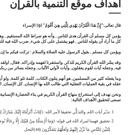
اهداف موقع التنمية بالقرإن
قال تعالى:”إِنَّ هَذَا الْقُرْآنَ يَهْدِي لِلَّتِي هِيَ أَقْوَمُ” (9) الإسراء
يؤمن كل مسلم أن القرآن هدى للناس , وأنه هو صراط الله المستقيم , وهو ح
كل ما أراد أن يقوله للناس , فهو يشتمل على كل شيء, ضرب الله فيه للناس من كل
ويؤمن كل مسلم , بقول الرسول عليه الصلاة والسلام : تركت فيكم ما إن ت
وقد يسّر الله القرآن الكريم للذكر, واستنفرنا لفهمه وإدراكه, فقال, (ولقد يسرن
فيه, وجعله آيات لقوم يعقلون, وآيات لأولي الألباب, وجعله بصائر من رب
وما يفعله كثير من المسلمين, هو أنهم يتلون الكتاب, كلمة تلو كلمة, ولو أرا
عقله في بقية العمليات العقلية التي طالب الله بها الإنسان, كل الإنسان,
ونحن نهدف إلى استخراج منهاج القرآن الكريم في بناء الحضارة الإنسانية وتن
نسعى لتحقيق الأهداف التالية:
تدبّر آيات الله, والتذكُّر, تحقيقا لأمر الله: (كِتَابٌ أَنْزَلْنَاهُ إِلَيْكَ مُبَارَكٌ لِيَدَّبَّرُوا آي
لِتُبَيِّنَ لِلنَّاسِ مَا نُزِّلَ إِلَيْهِمْ وَلَعَلَّهُمْ يَتَفَكَّرُونَ (44)النحل