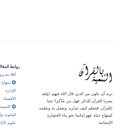
أيوب..رجل المال والأعمال .. قمة الصبر
زكريا: مرحلة الن
سنتين مضت
سنتين مضت
روابط المقال
أفلا يتدبرو
منهاج ب
الإدارة
نريد أن نكون من الذين قال الله فيهم: (ولقد
الاقتصاد
يسرنا القرآن للذكر, فهل من مُدَّكِر!) نحيا
التنمية
بالقرآن, فنتعلم كيف نتدبّره, ونعمل به ونعلمه,
البحوث وال
كمنهاج حياة, فهو إمامنا نحو بناء الحضارة
الإنسانية
علوم الآيا