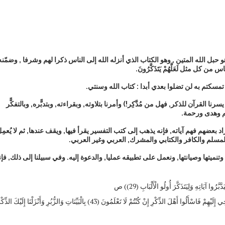
بل الله المتين , وهو الكتاب الذي أنزله الله إلى الناس ذكرا لهم وشرفا , وضمّنه
 مثل لَعَلَّهُمْ يَتَذَكَّرُونَ.
مسكتم به لن تضلوا بعدي أبدا : كتاب الله وسنتي.
ا القرآن للذكر, فهل من مُدَّكِر!) وأمرنا بتلاوته, وبقراءته, وبتدبًّره, وبالتفكًّر
كم وهدى ورحمة.
د بعضهم فهم آياته, فإنه يذهب إلى كتب التفسير يقرأ فيها, ويقف عندها, ثم لا يُعمِ
 المسلم والكافر والكتابي والمشرك, العربي وغير العربي.
ميتها وصيانتها, ونعمل على تطبيقه عمليا, والدعوة إليه. وفي سبيلنا إلى ذلك, فإنن
َاتِهِ وَلِيَتَذَكَّرَ أُولُو الْأَلْبَابِ (29)) ص
تحقيق فهمنا لمراد الله في قوله: (وَمَا أَرْسَلْنَا مِنْ قَبْلِكَ إِلَّا رِجَالًا نُوحِي إِلَيْهِمْ فَاسْأَلُوا أَهْلَ الذِّكْرِ إِنْ كُنْتُمْ لَا تَعْلَمُونَ (43) بِالْبَيِّنَاتِ وَالزُّبُرِ وَأَنْزَلْنَا إِلَيْكَ ال