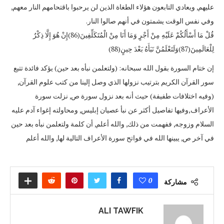
عليهم, ويعادي التابعون هؤلاء الطغاة الذين لن يرحبوا باقتحامهم النار معهم,
وفي نفس الوقت يشمتون في أنهم صالوا النار.
قُلْ مَا أَسْأَلُكُمْ عَلَيْهِ مِنْ أَجْرٍ وَمَا أَنَا مِنْ الْمُتَكَلِّفِينَ(86)إِنْ هُوَ إِلَّا ذِكْرٌ
لِلْعَالَمِينَ(87)وَلَتَعْلَمُنَّ نَبَأَهُ بَعْدَ حِينٍ(88)
إن ختام السورة بقول الله سبحانه: (ولتعلمن نبأه بعد حين) يؤكد فائدة تتبع
سور القرآن الكريم بترتيب نزولها الذي وصل إلينا من كتب علوم القرآن,
(وفيه اختلافات طفيفة) حيث أنه بعد نزول سورة ص, نزلت سورة
الأعراف,وفيها تفاصيل أكثر عن نبأ عصيان إبليس, ومحاولته إغواء آدم عليه
السلام وزوجه, ففهمت من ذلك, والله أعلم, أن كلمة ولتعلمن نبأه بعد حين
في آخر ص, يبينها الله في فواتح سورة الأعراف التالية لها, والله أعلم
0
مشاركة
ALI TAWFIK