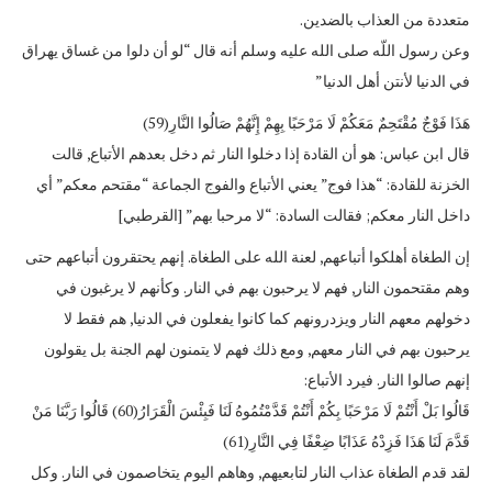
متعددة من العذاب بالضدين.
وعن رسول اللّه صلى الله عليه وسلم أنه قال “لو أن دلوا من غساق يهراق
في الدنيا لأنتن أهل الدنيا”
هَذَا فَوْجٌ مُقْتَحِمٌ مَعَكُمْ لَا مَرْحَبًا بِهِمْ إِنَّهُمْ صَالُوا النَّارِ(59)
قال ابن عباس: هو أن القادة إذا دخلوا النار ثم دخل بعدهم الأتباع, قالت
الخزنة للقادة: “هذا فوج” يعني الأتباع والفوج الجماعة “مقتحم معكم” أي
داخل النار معكم; فقالت السادة: “لا مرحبا بهم” [القرطبي]
إن الطغاة أهلكوا أتباعهم, لعنة الله على الطغاة. إنهم يحتقرون أتباعهم حتى
وهم مقتحمون النار, فهم لا يرحبون بهم في النار. وكأنهم لا يرغبون في
دخولهم معهم النار ويزدرونهم كما كانوا يفعلون في الدنيا, هم فقط لا
يرحبون بهم في النار معهم, ومع ذلك فهم لا يتمنون لهم الجنة بل يقولون
إنهم صالوا النار. فيرد الأتباع:
قَالُوا بَلْ أَنْتُمْ لَا مَرْحَبًا بِكُمْ أَنْتُمْ قَدَّمْتُمُوهُ لَنَا فَبِئْسَ الْقَرَارُ(60) قَالُوا رَبَّنَا مَنْ
قَدَّمَ لَنَا هَذَا فَزِدْهُ عَذَابًا ضِعْفًا فِي النَّارِ(61)
لقد قدم الطغاة عذاب النار لتابعيهم, وهاهم اليوم يتخاصمون في النار. وكل