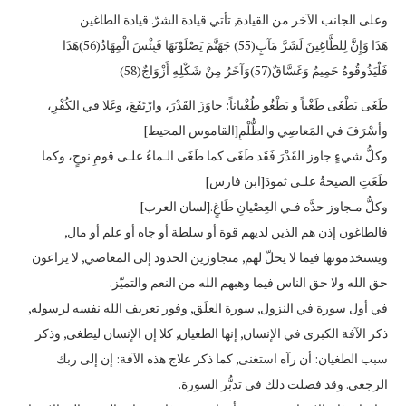
وعلى الجانب الآخر من القيادة, تأتي قيادة الشرّ. قيادة الطاغين
هَذَا وَإِنَّ لِلطَّاغِينَ لَشَرَّ مَآبٍ(55) جَهَنَّمَ يَصْلَوْنَهَا فَبِئْسَ الْمِهَادُ(56)هَذَا
فَلْيَذُوقُوهُ حَمِيمٌ وَغَسَّاقٌ(57)وَآخَرُ مِنْ شَكْلِهِ أَزْوَاجٌ(58)
طَغَى يَطْغَى طَغْياً و يَطْغُو طُغْياناً: جاوَزَ القَدْرَ، وارْتَفَعَ، وغَلا في الكُفْرِ،
وأسْرَفَ في المَعاصِي والظُّلْمِ[القاموس المحيط]
وكلُّ شيءٍ جاوز القَدْرَ فَقَد طَغَى كما طَغَى الـماءُ علـى قومِ نوحٍ، وكما
طَغَتِ الصيحةُ علـى ثمودَ[ابن فارس]
وكلُّ مـجاوز حدَّه فـي العِصْيانِ طَاغٍ.[لسان العرب]
فالطاغون إذن هم الذين لديهم قوة أو سلطة أو جاه أو علم أو مال,
ويستخدمونها فيما لا يحلّ لهم, متجاوزين الحدود إلى المعاصي, لا يراعون
حق الله ولا حق الناس فيما وهبهم الله من النعم والتميّز.
في أول سورة في النزول, سورة العلَق, وفور تعريف الله نفسه لرسوله,
ذكر الآفة الكبرى في الإنسان, إنها الطغيان, كلا إن الإنسان ليطغى, وذكر
سبب الطغيان: أن رآه استغنى, كما ذكر علاج هذه الآفة: إن إلى ربك
الرجعى. وقد فصلت ذلك في تدبُّر السورة.