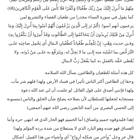
مِنْهُمْ مَا أُنزِلَ إِلَيْكَ مِنْ رَبِّكَ طُغْيَانًا وَكُفْرًا فَلَا تَأْسَ عَلَى الْقَوْمِ الْكَافِرِينَ(68)
كما يقول في سورة النساء محذرا من طغيان القضاء والتشريع لمن
يزعمون أنهم آمنوا: (أَلَمْ تَرَ إِلَى الَّذِينَ يَزْعُمُونَ أَنَّهُمْ آمَنُوا بِمَا أُنزِلَ إِلَيْكَ وَمَا
أُنزِلَ مِنْ قَبْلِكَ يُرِيدُونَ أَنْ يَتَحَاكَمُوا إِلَى الطَّاغُوتِ وَقَدْ أُمِرُوا أَنْ يَكْفُرُوا بِهِ)
وفـي حديث وَهْبٍ: إِنَّ لِلْعِلْـم طُغْياناً كطُغْيانِ الـمَالِ أَي يَحْمِل صاحِبَه علـى
التَّرَخُّص بما اشْتَبَه منه إِلـى ما لا يَحِلُّ له، ويَتَرَفَّع به علـى مَنْ دُونَه، ولا
يُعْطي حَقَّه بالعَمَلِ به كما يَفْعَلُ رَبُّ الـمالِ.
كل هذه أمثلة للطغيان والطاغين, نسأل الله السلامة.
وحقا إن الطاغين أكثر الناس تأثيرا في فساد الأرض. ولهذا فلهم شر مآب.
ولهذا فإنني أصدق على قول القائل: لو علمت أن لي عند الله دعوة
مستجابة لجعلتها للسلطان, لأن بصلاحه يصلح شأن الخلق والناس.(منسوبة
إلى الحسن البصري من أئمة التابعين رضي الله عنهم أجمعين)
(هذا فليذوقوه حميم وغساق) أما الحميم فهو الحار الذي قد انتهى حره وأما
الغساق فهو ضده وهو البارد الذي لا يستطاع من شدة برده المؤلم ولهذا
قال عز وجل “وآخر من شكله أزواج” أي وأشياء من هذا القبيل: أشكال