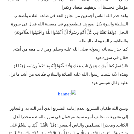
مؤمنَيْن فخشينا أن يرهقهما طغيانا وكفرا.
ولقد حذر الله الناس أجمعين من تجاوز الحد في طاعة القادة وأصحاب
السلطة والقوة بكل صورها, فيطيعونهم في معصية الله فقال في سورة
النحل: (وَلَقَدْ بَعَثْنَا فِي كُلِّ أُمَّةٍ رَسُولًا أَنْ اُعْبُدُوا اللَّهَ وَاجْتَنِبُوا الطَّاغُوتَ)
والطاغوت, المعبودات الباطلة
كما حذر سبحانه رسوله صلى الله عليه وسلم, ومن تاب معه من أمته,
فقال في سورة هود:
فَاسْتَقِمْ كَمَا أُمِرْتَ وَمَنْ تَابَ مَعَكَ وَلَا تَطْغَوْا إِنَّهُ بِمَا تَعْمَلُونَ بَصِيرٌ(112)
وهذه الآية شيبت رسول الله عليه الصلاة والسلام, فكانت من أشد ما نزل
عليه وقال شيبتني هود.
ويبين الله طغيان التشريع, بعدم إقامة التشريع الذي أمر الله به, والتجاوز
إلى تشريعات تخالف أمره سبحانه, فقال في سورة المائدة محذرا أهل
الكتاب, ومحذرا المسلمين والناس أجمعين: (قُلْ يَاأَهْلَ الْكِتَابِ لَسْتُمْ عَلَى
شَيْءٍ حَتَّى تُقِيمُوا التَّوْرَاةَ وَالْإِنجِيلَ وَمَا أُنزِلَ إِلَيْكُمْ مِنْ رَبِّكُمْ وَلَيَزِيدَنَّ كَثِيرًا