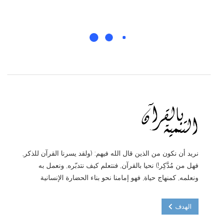
نريد أن نكون من الذين قال الله فيهم: (ولقد يسرنا القرآن للذكر,
فهل من مُدَّكِر!) نحيا بالقرآن, فنتعلم كيف نتدبّره, ونعمل به
ونعلمه, كمنهاج حياة, فهو إمامنا نحو بناء الحضارة الإنسانية
الهدف