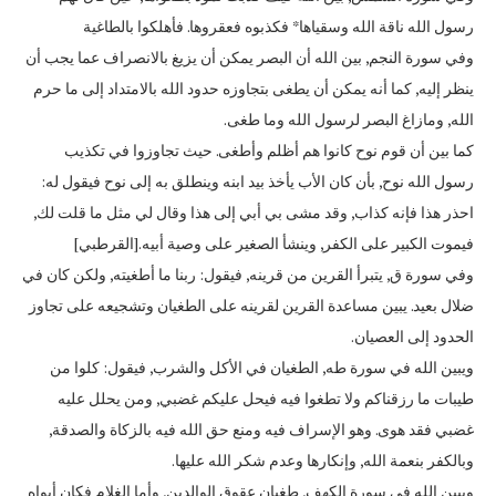
رسول الله ناقة الله وسقياها* فكذبوه فعقروها. فأهلكوا بالطاغية
وفي سورة النجم, بين الله أن البصر يمكن أن يزيغ بالانصراف عما يجب أن
ينظر إليه, كما أنه يمكن أن يطغى بتجاوزه حدود الله بالامتداد إلى ما حرم
الله, ومازاغ البصر لرسول الله وما طغى.
كما بين أن قوم نوح كانوا هم أظلم وأطغى. حيث تجاوزوا في تكذيب
رسول الله نوح, بأن كان الأب يأخذ بيد ابنه وينطلق به إلى نوح فيقول له:
احذر هذا فإنه كذاب, وقد مشى بي أبي إلى هذا وقال لي مثل ما قلت لك,
فيموت الكبير على الكفر, وينشأ الصغير على وصية أبيه.[القرطبي]
وفي سورة ق, يتبرأ القرين من قرينه, فيقول: ربنا ما أطغيته, ولكن كان في
ضلال بعيد. يبين مساعدة القرين لقرينه على الطغيان وتشجيعه على تجاوز
الحدود إلى العصيان.
ويبين الله في سورة طه, الطغيان في الأكل والشرب, فيقول: كلوا من
طيبات ما رزقناكم ولا تطغوا فيه فيحل عليكم غضبي, ومن يحلل عليه
غضبي فقد هوى. وهو الإسراف فيه ومنع حق الله فيه بالزكاة والصدقة,
وبالكفر بنعمة الله, وإنكارها وعدم شكر الله عليها.
ويبين الله في سورة الكهف, طغيان عقوق الوالدين, وأما الغلام فكان أبواه