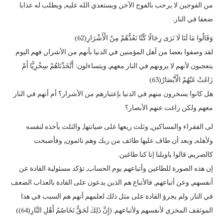
من الفوجين لا يرحب بالفوج الآخر, ويستعدي الله عليه, ويطلب له عذابا
ضعفا في النار.
وَقَالُوا مَا لَنَا لَا نَرَى رِجَالًا كُنَّا نَعُدُّهُمْ مِنْ الْأَشْرَارِ(62)
لقد وصفوا بعضا من أهل المؤمنين في الدنيا بأنهم من الأشرار, فهم اليوم
يتعجبون لأنهم لا يرونهم في النار معهم, ويتساءلون: أَتَّخَذْنَاهُمْ سِخْرِيًّا أَمْ
زَاغَتْ عَنْهُمْ الْأَبْصَارُ(63)
هل كانوا يسخرون منهم في الدنيا بإعتبارهم من الأشرار؟ أم أنهم في النار
معهم ولكن زاغت عنهم الأبصار؟
لى الفقراء والمساكين, وثلث ريعها على صيانتها, والثلث يأخذه لنفسه
ولأهله, وبعد أن طاف عليها طائف من ربك وهم نائمون, وفأصبحت
كالصريم, قالوا ياويلنا إنا كنا طاغين.
إن هذه الصورة للطاغين وأتباعهم يوم الحساب, تؤكد مسئولية القادة عن
أنفسهم, وعن أتباعهم, فالأتباع هم الذين يدعون على القادة بالعذاب الضعف
في النار. ولم يجرؤ القادة على مثل ذلك لعلمهم أنهم هم السبب في هذا
الموثقف المخزي لأنفسهم ولأتباعهم. (إِنَّ ذَلِكَ لَحَقٌّ تَخَاصُمُ أَهْلِ النَّارِ(64))