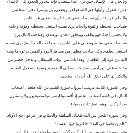
ويإيجاز, فإن الإنسان حين يرى أنه استغنى, فإنه يتجاوز الحدود إلى الاعتداء
على الحقوق, وأولها حق الله. فيكفر, ويعصي, بل ويسرف في المعاصي
والظلم, فهو قد رأى نفسه استغنى عن الله, واستغنى عن الناس.
فصاحب السلطة والقوة والجاه, يرى نفسه استغنى بسلطته وقوته وجاهه,
ولا يخشى أحدا, فهو يطغى ويتجاوز الحدود ويعتدي. وصاحب المال يرى
نفسه استغنى بماله, ويتعالى على الناس به. وصاحب العلم أيضا, يرى نفسه
استغنى بعلمه, وكل صاحب مظهر من مظاهر القوة والتميز, يدعوه ما وهبه
الله من قوة إلى الطغيان, وهذا باب من أبواب الشيطان ومدخل خطير من
مداخله على ابن آدم, يستدرجه منه إلى المعصية, وسوء استغلال النعمة,
والتكبر بها على خلق الله. أن رآه استغنى.
وفي السورة الثانية بترتيب النزول, سورة القلم, بين الله طغيان أصحاب
المال, في قصة أصحاب الجنة, إذ أقسموا ليصرمنها مصبحين, ولا يستثنون,
بعد أن كان أبوهم ينفق ثلث ريعها ع
وفي سورة الفجر, بين الله طغيان السلطة والحكام, في فرعون ذي الأوتاد
* الذين طغوا في البلاد* فأكثروا فيها الفساد*
وفي سورة الشمس, بين الله كيف كذّبت ثمود بطغواها, حين قال لهم