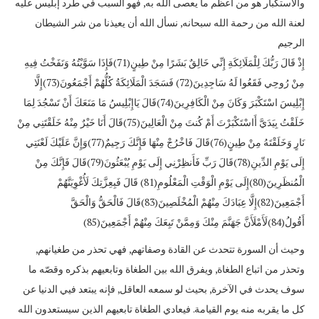
والاستكبار هو من أعظم ما يعصى الله به, فهو السبب في طرد إبليس عليه
لعنة الله من رحمة الله سبحانه, نسأل الله أن يعيذنا من شر الشيطان
الرجيم
إِذْ قَالَ رَبُّكَ لِلْمَلَائِكَةِ إِنِّي خَالِقٌ بَشَرًا مِنْ طِينٍ(71)فَإِذَا سَوَّيْتُهُ وَنَفَخْتُ فِيهِ
مِنْ رُوحِي فَقَعُوا لَهُ سَاجِدِينَ(72) فَسَجَدَ الْمَلَائِكَةُ كُلُّهُمْ أَجْمَعُونَ(73)إِلَّا
إِبْلِيسَ اسْتَكْبَرَ وَكَانَ مِنْ الْكَافِرِينَ(74)قَالَ يَاإِبْلِيسُ مَا مَنَعَكَ أَنْ تَسْجُدَ لِمَا
خَلَقْتُ بِيَدَيَّ أَاسْتَكْبَرْتَ أَمْ كُنتَ مِنْ الْعَالِينَ(75)قَالَ أَنَا خَيْرٌ مِنْهُ خَلَقْتَنِي مِنْ
نَارٍ وَخَلَقْتَهُ مِنْ طِينٍ(76)قَالَ فَاخْرُجْ مِنْهَا فَإِنَّكَ رَجِيمٌ(77)وَإِنَّ عَلَيْكَ لَعْنَتِي
إِلَى يَوْمِ الدِّينِ(78)قَالَ رَبِّ فَأَنظِرْنِي إِلَى يَوْمِ يُبْعَثُونَ(79)قَالَ فَإِنَّكَ مِنْ
الْمُنظَرِينَ(80)إِلَى يَوْمِ الْوَقْتِ الْمَعْلُومِ(81) قَالَ فَبِعِزَّتِكَ لَأُغْوِيَنَّهُمْ
أَجْمَعِينَ(82)إِلَّا عِبَادَكَ مِنْهُمْ الْمُخْلَصِينَ(83)قَالَ فَالْحَقُّ وَالْحَقَّ
أَقُولُ(84)لَأَمْلَأَنَّ جَهَنَّمَ مِنْكَ وَمِمَّنْ تَبِعَكَ مِنْهُمْ أَجْمَعِينَ(85)
وحيث أن السورة تتحدث عن القادة وصفاتهم, فهي تحذر من طغيانهم,
وتحذر من اتباع الطغاة, ويفرق الله بين الطغاة وتابعيهم بذكره وقصّه ما
سوف يحدث في الآخرة, بحيث لو سمعه العاقل, فإنه يبتعد فيي الدنيا عن
كل ما يقربه منه يوم القيامة. فيعادي الطغاة تابعيهم الذين سيستعدون الله