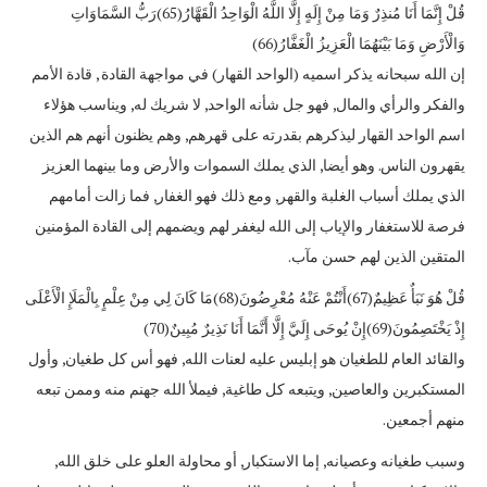
قُلْ إِنَّمَا أَنَا مُنذِرٌ وَمَا مِنْ إِلَهٍ إِلَّا اللَّهُ الْوَاحِدُ الْقَهَّارُ(65)رَبُّ السَّمَاوَاتِ
وَالْأَرْضِ وَمَا بَيْنَهُمَا الْعَزِيزُ الْغَفَّارُ(66)
إن الله سبحانه يذكر اسميه (الواحد القهار) في مواجهة القادة , قادة الأمم
والفكر والرأي والمال, فهو جل شأنه الواحد, لا شريك له, ويناسب هؤلاء
اسم الواحد القهار ليذكرهم بقدرته على قهرهم, وهم يظنون أنهم هم الذين
يقهرون الناس. وهو أيضا, الذي يملك السموات والأرض وما بينهما العزيز
الذي يملك أسباب الغلبة والقهر, ومع ذلك فهو الغفار, فما زالت أمامهم
فرصة للاستغفار والإياب إلى الله ليغفر لهم ويضمهم إلى القادة المؤمنين
المتقين الذين لهم حسن مآب.
قُلْ هُوَ نَبَأٌ عَظِيمٌ(67)أَنْتُمْ عَنْهُ مُعْرِضُونَ(68)مَا كَانَ لِي مِنْ عِلْمٍ بِالْمَلَإِ الْأَعْلَى
إِذْ يَخْتَصِمُونَ(69)إِنْ يُوحَى إِلَيَّ إِلَّا أَنَّمَا أَنَا نَذِيرٌ مُبِينٌ(70)
والقائد العام للطغيان هو إبليس عليه لعنات الله, فهو أس كل طغيان, وأول
المستكبرين والعاصين, ويتبعه كل طاغية, فيملأ الله جهنم منه وممن تبعه
منهم أجمعين.
وسبب طغيانه وعصيانه, إما الاستكبار, أو محاولة العلو على خلق الله,