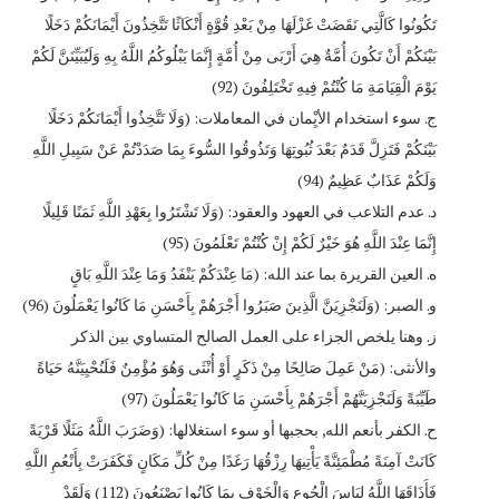
تَكُونُوا كَالَّتِي نَقَضَتْ غَزْلَهَا مِنْ بَعْدِ قُوَّةٍ أَنْكَاثًا تَتَّخِذُونَ أَيْمَانَكُمْ دَخَلًا
بَيْنَكُمْ أَنْ تَكُونَ أُمَّةٌ هِيَ أَرْبَى مِنْ أُمَّةٍ إِنَّمَا يَبْلُوكُمُ اللَّهُ بِهِ وَلَيُبَيِّنَنَّ لَكُمْ
يَوْمَ الْقِيَامَةِ مَا كُنْتُمْ فِيهِ تَخْتَلِفُونَ (92)
‌ج. سوء استخدام الأيِْمان في المعاملات: (وَلَا تَتَّخِذُوا أَيْمَانَكُمْ دَخَلًا
بَيْنَكُمْ فَتَزِلَّ قَدَمٌ بَعْدَ ثُبُوتِهَا وَتَذُوقُوا السُّوءَ بِمَا صَدَدْتُمْ عَنْ سَبِيلِ اللَّهِ
وَلَكُمْ عَذَابٌ عَظِيمٌ (94)
‌د. عدم التلاعب في العهود والعقود: (وَلَا تَشْتَرُوا بِعَهْدِ اللَّهِ ثَمَنًا قَلِيلًا
إِنَّمَا عِنْدَ اللَّهِ هُوَ خَيْرٌ لَكُمْ إِنْ كُنْتُمْ تَعْلَمُونَ (95)
‌ه. العين القريرة بما عند الله: (مَا عِنْدَكُمْ يَنْفَدُ وَمَا عِنْدَ اللَّهِ بَاقٍ
‌و. الصبر: (وَلَنَجْزِيَنَّ الَّذِينَ صَبَرُوا أَجْرَهُمْ بِأَحْسَنِ مَا كَانُوا يَعْمَلُونَ (96)
‌ز. وهنا يلخص الجزاء على العمل الصالح المتساوي بين الذكر
والأنثى: (مَنْ عَمِلَ صَالِحًا مِنْ ذَكَرٍ أَوْ أُنْثَى وَهُوَ مُؤْمِنٌ فَلَنُحْيِيَنَّهُ حَيَاةً
طَيِّبَةً وَلَنَجْزِيَنَّهُمْ أَجْرَهُمْ بِأَحْسَنِ مَا كَانُوا يَعْمَلُونَ (97)
‌ح. الكفر بأنعم الله, بحجبها أو سوء استغلالها: (وَضَرَبَ اللَّهُ مَثَلًا قَرْيَةً
كَانَتْ آمِنَةً مُطْمَئِنَّةً يَأْتِيهَا رِزْقُهَا رَغَدًا مِنْ كُلِّ مَكَانٍ فَكَفَرَتْ بِأَنْعُمِ اللَّهِ
فَأَذَاقَهَا اللَّهُ لِبَاسَ الْجُوعِ وَالْخَوْفِ بِمَا كَانُوا يَصْنَعُونَ (112) وَلَقَدْ