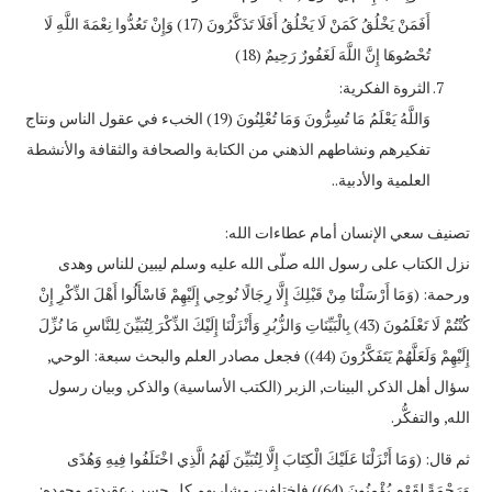
أَفَمَنْ يَخْلُقُ كَمَنْ لَا يَخْلُقُ أَفَلَا تَذَكَّرُونَ (17) وَإِنْ تَعُدُّوا نِعْمَةَ اللَّهِ لَا
تُحْصُوهَا إِنَّ اللَّهَ لَغَفُورٌ رَحِيمٌ (18)
الثروة الفكرية:
وَاللَّهُ يَعْلَمُ مَا تُسِرُّونَ وَمَا تُعْلِنُونَ (19) الخبء في عقول الناس ونتاج
تفكيرهم ونشاطهم الذهني من الكتابة والصحافة والثقافة والأنشطة
العلمية والأدبية..
تصنيف سعي الإنسان أمام عطاءات الله:
نزل الكتاب على رسول الله صلّى الله عليه وسلم ليبين للناس وهدى
ورحمة: (وَمَا أَرْسَلْنَا مِنْ قَبْلِكَ إِلَّا رِجَالًا نُوحِي إِلَيْهِمْ فَاسْأَلُوا أَهْلَ الذِّكْرِ إِنْ
كُنْتُمْ لَا تَعْلَمُونَ (43) بِالْبَيِّنَاتِ وَالزُّبُرِ وَأَنْزَلْنَا إِلَيْكَ الذِّكْرَ لِتُبَيِّنَ لِلنَّاسِ مَا نُزِّلَ
إِلَيْهِمْ وَلَعَلَّهُمْ يَتَفَكَّرُونَ (44)) فجعل مصادر العلم والبحث سبعة: الوحي,
سؤال أهل الذكر, البينات, الزبر (الكتب الأساسية) والذكر, وبيان رسول
الله, والتفكُّر.
ثم قال: (وَمَا أَنْزَلْنَا عَلَيْكَ الْكِتَابَ إِلَّا لِتُبَيِّنَ لَهُمُ الَّذِي اخْتَلَفُوا فِيهِ وَهُدًى
وَرَحْمَةً لِقَوْمٍ يُؤْمِنُونَ (64)) فاختلفت مشاربهم كل حسب عقيدته وجهده: