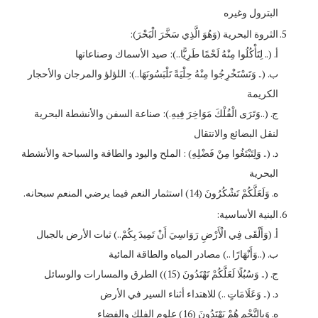
البترول وغيره
الثروة البحرية (وَهُوَ الَّذِي سَخَّرَ الْبَحْرَ):
‌أ. (.. لِتَأْكُلُوا مِنْهُ لَحْمًا طَرِيًّا..): صيد الأسماك وصناعاتها
‌ب. (.. وَتَسْتَخْرِجُوا مِنْهُ حِلْيَةً تَلْبَسُونَهَا..): اللؤلؤ والمرجان والأحجار
الكريمة
‌ج. (..وَتَرَى الْفُلْكَ مَوَاخِرَ فِيهِ.): صناعة السفن والأنشطة البحرية
لنقل البضائع والانتقال
‌د. (.. وَلِتَبْتَغُوا مِنْ فَضْلِهِ) : الملح واليود والطاقة والسباحة والأنشطة
البحرية
‌ه. وَلَعَلَّكُمْ تَشْكُرُونَ (14) استثمار النعم فيما يرضي المنعم سبحانه.
البنية الأساسية:
‌أ. (وَأَلْقَى فِي الْأَرْضِ رَوَاسِيَ أَنْ تَمِيدَ بِكُمْ..) ثبات الأرض بالجبال
‌ب. (..وَأَنْهَارًا ..) مصادر المياه والطاقة المائية
‌ج. (.. وَسُبُلًا لَعَلَّكُمْ تَهْتَدُونَ (15)) الطرق والمسارات والوسائل
‌د. (.. وَعَلَامَاتٍ ..) للاهتداء أثناء السير في الأرض
‌ه. وَبِالنَّجْمِ هُمْ يَهْتَدُونَ (16) علوم الفلك والفضاء