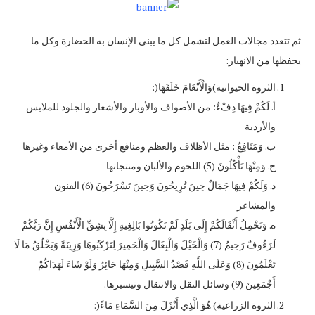
ثم تتعدد مجالات العمل لتشمل كل ما يبني الإنسان به الحضارة وكل ما
يحفظها من الانهيار:
الثروة الحيوانية)وَالْأَنْعَامَ خَلَقَهَا(:
‌أ. لَكُمْ فِيهَا دِفْءٌ: من الأصواف والأوبار والأشعار والجلود للملابس
والأردية
‌ب. وَمَنَافِعُ : مثل الأظلاف والعظم ومنافع أخرى من الأمعاء وغيرها
‌ج. وَمِنْهَا تَأْكُلُونَ (5) اللحوم والألبان ومنتجاتها
‌د. وَلَكُمْ فِيهَا جَمَالٌ حِينَ تُرِيحُونَ وَحِينَ تَسْرَحُونَ (6) الفنون
والمشاعر
‌ه. وَتَحْمِلُ أَثْقَالَكُمْ إِلَى بَلَدٍ لَمْ تَكُونُوا بَالِغِيهِ إِلَّا بِشِقِّ الْأَنْفُسِ إِنَّ رَبَّكُمْ
لَرَءُوفٌ رَحِيمٌ (7) وَالْخَيْلَ وَالْبِغَالَ وَالْحَمِيرَ لِتَرْكَبُوهَا وَزِينَةً وَيَخْلُقُ مَا لَا
تَعْلَمُونَ (8) وَعَلَى اللَّهِ قَصْدُ السَّبِيلِ وَمِنْهَا جَائِرٌ وَلَوْ شَاءَ لَهَدَاكُمْ
أَجْمَعِينَ (9) وسائل النقل والانتقال وتيسيرها.
الثروة الزراعية) هُوَ الَّذِي أَنْزَلَ مِنَ السَّمَاءِ مَاءً(: