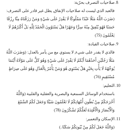
صلاحيات التصرف بحرّية:
فالعبد الذي ليست له صلاحيات الإنفاق, يظل غير قادر على التصرف:
(ضَرَبَ اللَّهُ مَثَلًا عَبْدًا مَمْلُوكًا لَا يَقْدِرُ عَلَى شَيْءٍ وَمَنْ رَزَقْنَاهُ مِنَّا رِزْقًا
حَسَنًا فَهُوَ يُنْفِقُ مِنْهُ سِرًّا وَجَهْرًا هَلْ يَسْتَوُونَ الْحَمْدُ لِلَّهِ بَلْ أَكْثَرُهُمْ لَا
يَعْلَمُونَ (75)
صلاحيات القيادة:
فالذي لا يقدر على شيء, لا يستوي مع من يأمر بالعدل: (وَضَرَبَ اللَّهُ
مَثَلًا رَجُلَيْنِ أَحَدُهُمَا أَبْكَمُ لَا يَقْدِرُ عَلَى شَيْءٍ وَهُوَ كَلٌّ عَلَى مَوْلَاهُ أَيْنَمَا
يُوَجِّهْهُ لَا يَأْتِ بِخَيْرٍ هَلْ يَسْتَوِي هُوَ وَمَنْ يَأْمُرُ بِالْعَدْلِ وَهُوَ عَلَى صِرَاطٍ
مُسْتَقِيمٍ (76)
التعليم:
باستخدام الوسائل السمعية والبصرية والعقلية والقلبية (وَاللَّهُ
أَخْرَجَكُمْ مِنْ بُطُونِ أُمَّهَاتِكُمْ لَا تَعْلَمُونَ شَيْئًا وَجَعَلَ لَكُمُ السَّمْعَ
وَالْأَبْصَارَ وَالْأَفْئِدَةَ لَعَلَّكُمْ تَشْكُرُونَ (78)
الإسكان والتعمير:
(وَاللَّهُ جَعَلَ لَكُمْ مِنْ بُيُوتِكُمْ سَكَنًا..)