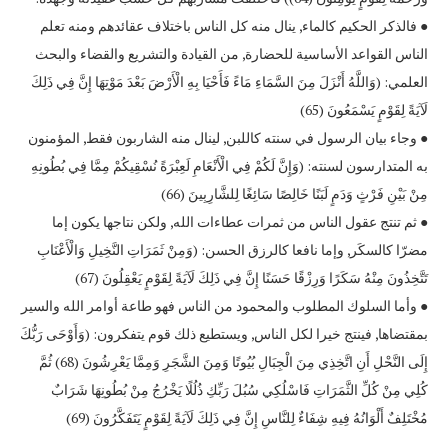
● فالذكر الحكيم كالماء, ينال منه كل الناس باختلاف عقائدهم ومنه تعلم
الناس القواعد الأساسية للحضارة, من القيادة والتشريع والقضاء والبحث
العلمي: (وَاللَّهُ أَنْزَلَ مِنَ السَّمَاءِ مَاءً فَأَحْيَا بِهِ الْأَرْضَ بَعْدَ مَوْتِهَا إِنَّ فِي ذَلِكَ
لَآيَةً لِقَوْمٍ يَسْمَعُونَ (65)
● وجاء بيان الرسول في سنته كاللبن, لينال منه الشاربون فقط, المؤمنون
به المتدارسون لسنته: (وَإِنَّ لَكُمْ فِي الْأَنْعَامِ لَعِبْرَةً نُسْقِيكُمْ مِمَّا فِي بُطُونِهِ
مِنْ بَيْنِ فَرْثٍ وَدَمٍ لَبَنًا خَالِصًا سَائِغًا لِلشَّارِبِينَ (66)
● ثم تنتج عقول الناس من ثمرات عطاءات الله, ولكن نتاجها يكون إما
مضرّا كالسكَر, وإما نافعا كالرزق الحسن: (وَمِنْ ثَمَرَاتِ النَّخِيلِ وَالْأَعْنَابِ
تَتَّخِذُونَ مِنْهُ سَكَرًا وَرِزْقًا حَسَنًا إِنَّ فِي ذَلِكَ لَآيَةً لِقَوْمٍ يَعْقِلُونَ (67)
● وأما السلوك المطلوب والمحمود من الناس فهو طاعة أوامر الله والسير
بمقتضاها, فينتج خيرا لكل الناس, ويستطيع ذلك قوم يتفكرون: (وَأَوْحَى رَبُّكَ
إِلَى النَّحْلِ أَنِ اتَّخِذِي مِنَ الْجِبَالِ بُيُوتًا وَمِنَ الشَّجَرِ وَمِمَّا يَعْرِشُونَ (68) ثُمَّ
كُلِي مِنْ كُلِّ الثَّمَرَاتِ فَاسْلُكِي سُبُلَ رَبِّكِ ذُلُلًا يَخْرُجُ مِنْ بُطُونِهَا شَرَابٌ
مُخْتَلِفٌ أَلْوَانُهُ فِيهِ شِفَاءٌ لِلنَّاسِ إِنَّ فِي ذَلِكَ لَآيَةً لِقَوْمٍ يَتَفَكَّرُونَ (69)