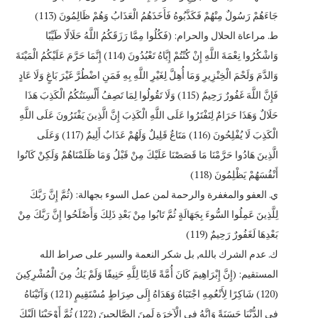
جَاءَهُمْ رَسُولٌ مِنْهُمْ فَكَذَّبُوهُ فَأَخَذَهُمُ الْعَذَابُ وَهُمْ ظَالِمُونَ (113)
‌ط. مراعاة الحلال والحرام: (فَكُلُوا مِمَّا رَزَقَكُمُ اللَّهُ حَلَالًا طَيِّبًا
وَاشْكُرُوا نِعْمَةَ اللَّهِ إِنْ كُنْتُمْ إِيَّاهُ تَعْبُدُونَ (114) إِنَّمَا حَرَّمَ عَلَيْكُمُ الْمَيْتَةَ
وَالدَّمَ وَلَحْمَ الْخِنْزِيرِ وَمَا أُهِلَّ لِغَيْرِ اللَّهِ بِهِ فَمَنِ اضْطُرَّ غَيْرَ بَاغٍ وَلَا عَادٍ
فَإِنَّ اللَّهَ غَفُورٌ رَحِيمٌ (115) وَلَا تَقُولُوا لِمَا تَصِفُ أَلْسِنَتُكُمُ الْكَذِبَ هَذَا
حَلَالٌ وَهَذَا حَرَامٌ لِتَفْتَرُوا عَلَى اللَّهِ الْكَذِبَ إِنَّ الَّذِينَ يَفْتَرُونَ عَلَى اللَّهِ
الْكَذِبَ لَا يُفْلِحُونَ (116) مَتَاعٌ قَلِيلٌ وَلَهُمْ عَذَابٌ أَلِيمٌ (117) وَعَلَى
الَّذِينَ هَادُوا حَرَّمْنَا مَا قَصَصْنَا عَلَيْكَ مِنْ قَبْلُ وَمَا ظَلَمْنَاهُمْ وَلَكِنْ كَانُوا
أَنْفُسَهُمْ يَظْلِمُونَ (118)
‌ي. العفو والمغفرة والرحمة لمن عمل السوء بجهالة: (ثُمَّ إِنَّ رَبَّكَ
لِلَّذِينَ عَمِلُوا السُّوءَ بِجَهَالَةٍ ثُمَّ تَابُوا مِنْ بَعْدِ ذَلِكَ وَأَصْلَحُوا إِنَّ رَبَّكَ مِنْ
بَعْدِهَا لَغَفُورٌ رَحِيمٌ (119)
‌ك. عدم الشرك بالله, بل شكر النعمة والسير على صراط الله
المستقيم: (إِنَّ إِبْرَاهِيمَ كَانَ أُمَّةً قَانِتًا لِلَّهِ حَنِيفًا وَلَمْ يَكُ مِنَ الْمُشْرِكِينَ
(120) شَاكِرًا لِأَنْعُمِهِ اجْتَبَاهُ وَهَدَاهُ إِلَى صِرَاطٍ مُسْتَقِيمٍ (121) وَآتَيْنَاهُ
فِي الدُّنْيَا حَسَنَةً وَإِنَّهُ فِي الْآخِرَةِ لَمِنَ الصَّالِحِينَ (122) ثُمَّ أَوْحَيْنَا إِلَيْكَ