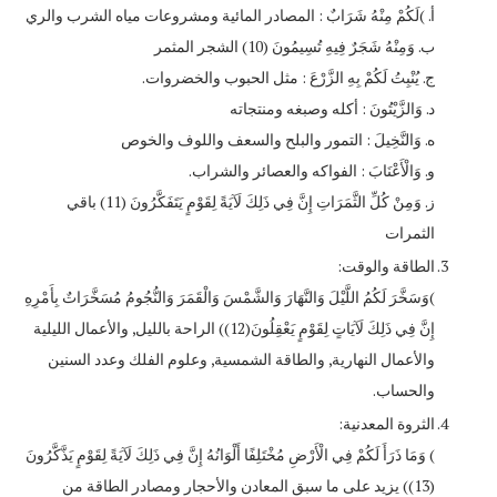
‌أ. )لَكُمْ مِنْهُ شَرَابٌ : المصادر المائية ومشروعات مياه الشرب والري
‌ب. وَمِنْهُ شَجَرٌ فِيهِ تُسِيمُونَ (10) الشجر المثمر
‌ج. يُنْبِتُ لَكُمْ بِهِ الزَّرْعَ : مثل الحبوب والخضروات.
‌د. وَالزَّيْتُونَ : أكله وصبغه ومنتجاته
‌ه. وَالنَّخِيلَ : التمور والبلح والسعف واللوف والخوص
‌و. وَالْأَعْنَابَ : الفواكه والعصائر والشراب.
‌ز. وَمِنْ كُلِّ الثَّمَرَاتِ إِنَّ فِي ذَلِكَ لَآيَةً لِقَوْمٍ يَتَفَكَّرُونَ (11) باقي
الثمرات
الطاقة والوقت:
)وَسَخَّرَ لَكُمُ اللَّيْلَ وَالنَّهَارَ وَالشَّمْسَ وَالْقَمَرَ وَالنُّجُومُ مُسَخَّرَاتٌ بِأَمْرِهِ
إِنَّ فِي ذَلِكَ لَآيَاتٍ لِقَوْمٍ يَعْقِلُونَ(12)) الراحة بالليل, والأعمال الليلية
والأعمال النهارية, والطاقة الشمسية, وعلوم الفلك وعدد السنين
والحساب.
الثروة المعدنية:
) وَمَا ذَرَأَ لَكُمْ فِي الْأَرْضِ مُخْتَلِفًا أَلْوَانُهُ إِنَّ فِي ذَلِكَ لَآيَةً لِقَوْمٍ يَذَّكَّرُونَ
(13)) يزيد على ما سبق المعادن والأحجار ومصادر الطاقة من