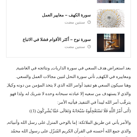
سورة الكهف – معايير العمل
سنتين مضت
سورة نوح – أكثر الأقوام فشلا في الاتباع
سنتين مضت
بعد استعراض هدف السعي في سورة الذاريات, ونتائجه في الغاشية,
ومعاييره في الكهف, تأتي سورة النحل لتبين مجالات العمل والسعي.
وهنا سيكون السعي هو تنفيذ أوامر الله الذي لا يتخذ المؤمن من دونه وكيلا,
والذي لا يستهدف من سعيه إلا عبادته سبحانه وحده لا شريك له. ولذا فهو
يترقّب أمر الله ليبدأ في التنفيذ, فيأتيه الأمر:
(أَتَى أَمْرُ اللَّهِ فَلَا تَسْتَعْجِلُوهُ سُبْحَانَهُ وَتَعَالَى عَمَّا يُشْرِكُونَ (1))
والأمر يأتي عن طريق الملائكة: إما بالوحي المنزل على رسل الله وأنبيائه,
والذي جمع الله أحسنه في القرآن الكريم المُنزّل على رسول الله محمّد