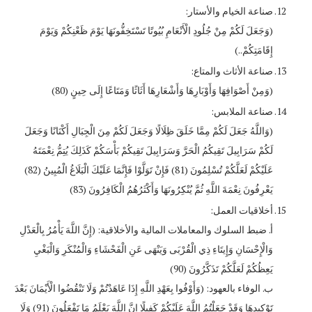
صناعة الخيام والأستار:
(وَجَعَلَ لَكُمْ مِنْ جُلُودِ الْأَنْعَامِ بُيُوتًا تَسْتَخِفُّونَهَا يَوْمَ ظَعْنِكُمْ وَيَوْمَ
إِقَامَتِكُمْ..)
صناعة الأثاث والمتاع:
(وَمِنْ أَصْوَافِهَا وَأَوْبَارِهَا وَأَشْعَارِهَا أَثَاثًا وَمَتَاعًا إِلَى حِينٍ (80)
صناعة الملابس:
(وَاللَّهُ جَعَلَ لَكُمْ مِمَّا خَلَقَ ظِلَالًا وَجَعَلَ لَكُمْ مِنَ الْجِبَالِ أَكْنَانًا وَجَعَلَ
لَكُمْ سَرَابِيلَ تَقِيكُمُ الْحَرَّ وَسَرَابِيلَ تَقِيكُمْ بَأْسَكُمْ كَذَلِكَ يُتِمُّ نِعْمَتَهُ
عَلَيْكُمْ لَعَلَّكُمْ تُسْلِمُونَ (81) فَإِنْ تَوَلَّوْا فَإِنَّمَا عَلَيْكَ الْبَلَاغُ الْمُبِينُ (82)
يَعْرِفُونَ نِعْمَةَ اللَّهِ ثُمَّ يُنْكِرُونَهَا وَأَكْثَرُهُمُ الْكَافِرُونَ (83)
أخلاقيات العمل:
‌أ. ضبط السلوك والمعاملات المالية والأخلاقية: (إِنَّ اللَّهَ يَأْمُرُ بِالْعَدْلِ
وَالْإِحْسَانِ وَإِيتَاءِ ذِي الْقُرْبَى وَيَنْهَى عَنِ الْفَحْشَاءِ وَالْمُنْكَرِ وَالْبَغْيِ
يَعِظُكُمْ لَعَلَّكُمْ تَذَكَّرُونَ (90)
‌ب. الوفاء بالعهود: (وَأَوْفُوا بِعَهْدِ اللَّهِ إِذَا عَاهَدْتُمْ وَلَا تَنْقُضُوا الْأَيْمَانَ بَعْدَ
تَوْكِيدِهَا وَقَدْ جَعَلْتُمُ اللَّهَ عَلَيْكُمْ كَفِيلًا إِنَّ اللَّهَ يَعْلَمُ مَا تَفْعَلُونَ (91) وَلَا