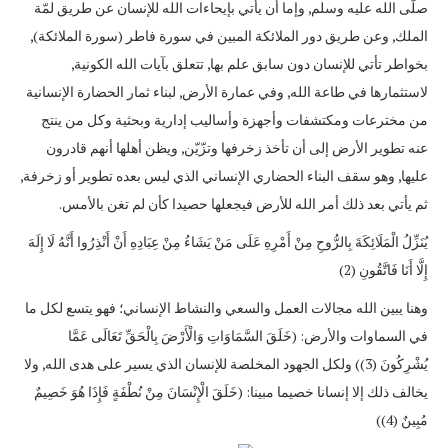
صلّى الله عليه وسلم, وإما أن يأتي بإيحاءات الله للإنسان عن طريق لمّة
الملك, وعن طريق دور الملائكة المبين في سورة فاطر (سورة الملائكة),
بخواطر تأتي للإنسان دون سابق علم بها, تتعلق بآيات الله الكونية,
لاستثمارها في طاعة الله, وفي عمارة الأرض, لبناء ثمار الحضارة الإنسانية
من مخترعات ومكتشفات وأجهزة وأساليب إدارية وبحثية وكل من ينتج
عنه تطوير الأرض إلى أن تأخذ زخرفها وتزّيّن, ويظن أهلها أنهم قادرون
عليها, وهو سقف البناء الحضاري الإنساني الذي ليس بعده تطوير أو زخرفة,
ثم يأتي بعد ذلك أمر الله للأرض فيجعلها حصيدا كأن لم تغن بالأمس.
يُنَزِّلُ الْمَلَائِكَةَ بِالرُّوحِ مِنْ أَمْرِهِ عَلَى مَنْ يَشَاءُ مِنْ عِبَادِهِ أَنْ أَنْذِرُوا أَنَّهُ لَا إِلَهَ
إِلَّا أَنَا فَاتَّقُونِ (2)
وهنا يبين الله مجالات العمل والسعي والنشاط الإنساني؛ فهو يتسع لكل ما
في السماوات والأرض: (خَلَقَ السَّمَاوَاتِ وَالْأَرْضَ بِالْحَقِّ تَعَالَى عَمَّا
يُشْرِكُونَ (3)) ولكل الجهود المخلصة للإنسان الذي يسير على هدى الله, ولا
يخالف ذلك إلا إنسانا خصيما مبينا: (خَلَقَ الْإِنْسَانَ مِنْ نُطْفَةٍ فَإِذَا هُوَ خَصِيمٌ
مُبِينٌ (4))