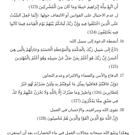
أَنِ اتَّبِعْ مِلَّةَ إِبْرَاهِيمَ حَنِيفًا وَمَا كَانَ مِنَ الْمُشْرِكِينَ (123)
‌ل. عدم الاحتيال على القوانين أو الالتفاف حولها: (إِنَّمَا جُعِلَ السَّبْتُ
عَلَى الَّذِينَ اخْتَلَفُوا فِيهِ وَإِنَّ رَبَّكَ لَيَحْكُمُ بَيْنَهُمْ يَوْمَ الْقِيَامَةِ فِيمَا كَانُوا
فِيهِ يَخْتَلِفُونَ (124)
أنشطة الدعوة إلى سبيل الله:
(ادْعُ إِلَى سَبِيلِ رَبِّكَ بِالْحِكْمَةِ وَالْمَوْعِظَةِ الْحَسَنَةِ وَجَادِلْهُمْ بِالَّتِي هِيَ
أَحْسَنُ إِنَّ رَبَّكَ هُوَ أَعْلَمُ بِمَنْ ضَلَّ عَنْ سَبِيلِهِ وَهُوَ أَعْلَمُ بِالْمُهْتَدِينَ
(125)
الدفاع والأمن والقضاء والالتزام وعدم التجاوز:
(وَإِنْ عَاقَبْتُمْ فَعَاقِبُوا بِمِثْلِ مَا عُوقِبْتُمْ بِهِ وَلَئِنْ صَبَرْتُمْ لَهُوَ خَيْرٌ
لِلصَّابِرِينَ (126) وَاصْبِرْ وَمَا صَبْرُكَ إِلَّا بِاللَّهِ وَلَا تَحْزَنْ عَلَيْهِمْ وَلَا تَكُ
فِي ضَيْقٍ مِمَّا يَمْكُرُونَ (127)
تقوى الله ومراقبته, والإحسان في العمل:
(إِنَّ اللَّهَ مَعَ الَّذِينَ اتَّقَوْا وَالَّذِينَ هُمْ مُحْسِنُونَ (128)
وهكذا وسّع الله سبحانه مجالات العمل في بناء الحضارات بعد أن استقرت