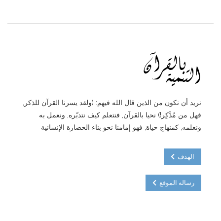
نريد أن نكون من الذين قال الله فيهم: (ولقد يسرنا القرآن للذكر,
فهل من مُدَّكِر!) نحيا بالقرآن, فنتعلم كيف نتدبّره, ونعمل به
ونعلمه, كمنهاج حياة, فهو إمامنا نحو بناء الحضارة الإنسانية
الهدف
رساله الموقع