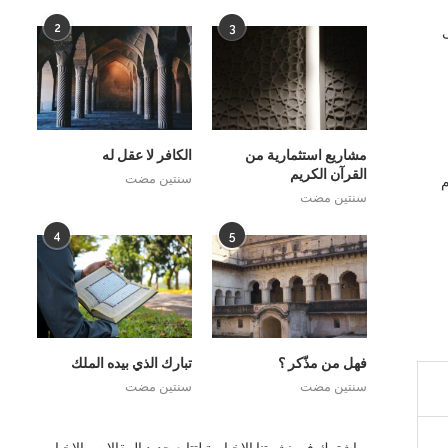
2
3
ى
مشاريع استثمارية من
الكافر لا عقل له
القرآن الكريم
سنتين مضت
يوم
سنتين مضت
4
5
فهل من مذّكر ؟
تبارك الذي بيده الملك
سنتين مضت
سنتين مضت
اشترك فى نشرتنا الاخبارية لتتابع جديد المقالات والاخبار