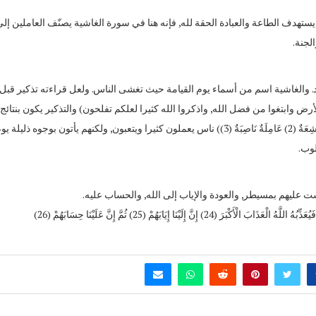
ستهدف الطاعة والعبادة الحقة لله, فإنه هنا في سورة الغاشية يصنّف العاملين إل
لجنة.
د. والغاشية اسم من أسماء يوم القيامة حيث تغشى الناس. ولعل قراءته تذكير قبل
ض وابتغوا من فضل الله, واذكروا الله كثيرا لعلكم تفلحون) والتذكير يكون بنتائج
السعي, إما بالذل والخشوع بعد العمل الشاق, وإما بالرضى, (وُجُوهٌ يَوْمَئِذٍ خَاشِعَةٌ (2) عَامِلَةٌ نَاصِبَةٌ (3)) ناس يعملون كثيرا ويتعبون, ولكنهم يأتون بوجوه ذليلة 
لوب.
لست عليهم بمسيطر, والعودة والإياب إلى الله, والحساب عليه.