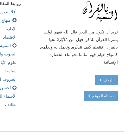
روابط المقال
أفلا يتدبرو
منهاج ب
الإدارة
نريد أن نكون من الذين قال الله فيهم: (ولقد
الاقتصاد
يسرنا القرآن للذكر, فهل من مُدَّكِر!) نحيا
التنمية
بالقرآن, فنتعلم كيف نتدبّره, ونعمل به ونعلمه,
البحوث وال
كمنهاج حياة, فهو إمامنا نحو بناء الحضارة
الإنسانية
علوم الآيا
سياسة
الحروف ال
الهدف
أحسن 
رساله الموقع
الأسماء ا
لطائف