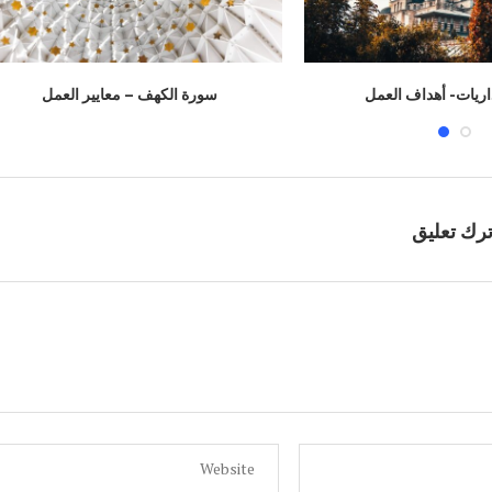
رآن
الهدهد.. السائح المثالي!!
سنتين مضت
اريات- أهداف العمل
سورة الكهف – معايير العمل
ترك تعليق