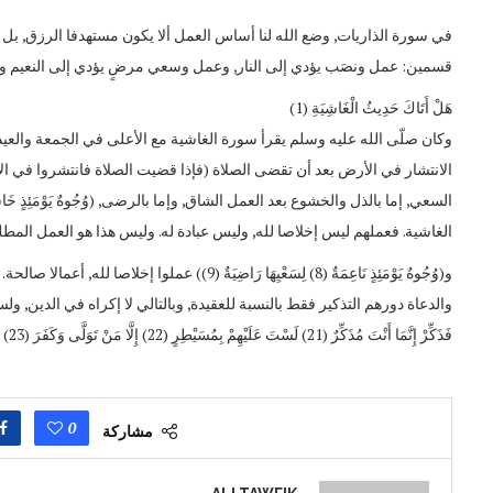
في سورة الذاريات, وضع الله لنا أساس العمل ألا يكون مستهدفا الرزق, بل ي
قسمين: عمل ونصَب يؤدي إلى النار, وعمل وسعي مرضٍ يؤدي إلى النعيم وا
هَلْ أَتَاكَ حَدِيثُ الْغَاشِيَةِ (1)
وكان صلّى الله عليه وسلم يقرأ سورة الغاشية مع الأعلى في الجمعة والعي
الانتشار في الأرض بعد أن تقضى الصلاة (فإذا قضيت الصلاة فانتشروا في الأر
الغاشية. فعملهم ليس إخلاصا لله, وليس عبادة له. وليس هذا هو العمل المط
و(وُجُوهٌ يَوْمَئِذٍ نَاعِمَةٌ (8) لِسَعْيِهَا رَاضِيَةٌ (9)) عملوا إخلاصا لله, أعمالا صالحة.
والدعاة دورهم التذكير فقط بالنسبة للعقيدة, وبالتالي لا إكراه في الدين, و
فَذَكِّرْ إِنَّمَا أَنْتَ مُذَكِّرٌ (21) لَسْتَ عَلَيْهِمْ بِمُسَيْطِرٍ (22) إِلَّا مَنْ تَوَلَّى وَكَفَرَ (23) فَيُعَذِّبُهُ اللَّهُ الْعَذَابَ الْأَكْبَرَ (24) إِنَّ إِلَيْنَا إِيَابَهُمْ (25) ثُمَّ إِنَّ عَلَيْنَا حِسَابَهُمْ (26)
0
مشاركة