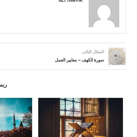
ALI TAWFIK
المقال التالى
سورة الكهف – معايير العمل
ربما
سورة الإسراء.. أسباب صعود وهبوط