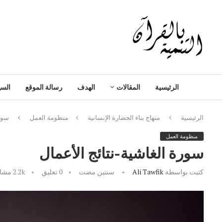
الرئيسية
المقالات
الهدف
رسالة الموقع
السي
الرئيسية
منهاج بناء الحضارة الإنسانية
منظومة العمل
سورة
منظومة العمل
سورة الغاشية-نتائج الأعمال
كتبت بواسطة
Ali Tawfik
سنتين مضت
0 تعليق
2.2k
مشاه