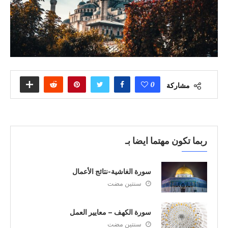
0
مشاركة
ربما تكون مهتما ايضا بـ
سورة الغاشية-نتائج الأعمال
سنتين مضت
سورة الكهف – معايير العمل
سنتين مضت