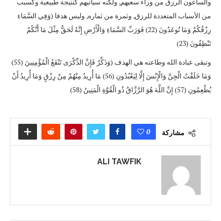
والساعون الرزق من وراء سعيهم, ولكنه سيأتيهم كنتيجة طبيعية وكسبب
من الأسباب المتعددة للرزق, وثمرة من ثماره, وليس هدفا (وَفِي السَّمَاءِ
رِزْقُكُمْ وَمَا تُوعَدُونَ (22) فَوَرَبِّ السَّمَاءِ وَالْأَرْضِ إِنَّهُ لَحَقٌّ مِثْلَ مَا أَنَّكُمْ
تَنْطِقُونَ (23)
وتبقى عبادة الله وطاعته هي الهدف (وَذَكِّرْ فَإِنَّ الذِّكْرَى تَنْفَعُ الْمُؤْمِنِينَ (55)
وَمَا خَلَقْتُ الْجِنَّ وَالْإِنْسَ إِلَّا لِيَعْبُدُونِ (56) مَا أُرِيدُ مِنْهُمْ مِنْ رِزْقٍ وَمَا أُرِيدُ أَنْ
يُطْعِمُونِ (57) إِنَّ اللَّهَ هُوَ الرَّزَّاقُ ذُو الْقُوَّةِ الْمَتِينُ (58)
0
مشاركة
ALI TAWFIK