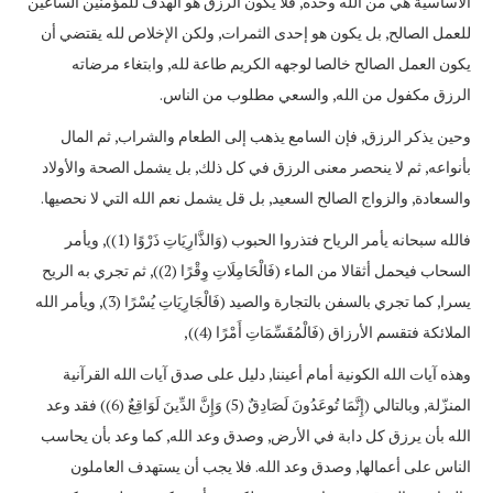
الأساسية هي من الله وحده, فلا يكون الرزق هو الهدف للمؤمنين الساعين
للعمل الصالح, بل يكون هو إحدى الثمرات, ولكن الإخلاص لله يقتضي أن
يكون العمل الصالح خالصا لوجهه الكريم طاعة لله, وابتغاء مرضاته
الرزق مكفول من الله, والسعي مطلوب من الناس.
وحين يذكر الرزق, فإن السامع يذهب إلى الطعام والشراب, ثم المال
بأنواعه, ثم لا ينحصر معنى الرزق في كل ذلك, بل يشمل الصحة والأولاد
والسعادة, والزواج الصالح السعيد, بل قل يشمل نعم الله التي لا نحصيها.
فالله سبحانه يأمر الرياح فتذروا الحبوب (وَالذَّارِيَاتِ ذَرْوًا (1)), ويأمر
السحاب فيحمل أثقالا من الماء (فَالْحَامِلَاتِ وِقْرًا (2)), ثم تجري به الريح
يسرا, كما تجري بالسفن بالتجارة والصيد (فَالْجَارِيَاتِ يُسْرًا (3), ويأمر الله
الملائكة فتقسم الأرزاق (فَالْمُقَسِّمَاتِ أَمْرًا (4)),
وهذه آيات الله الكونية أمام أعيننا, دليل على صدق آيات الله القرآنية
المنزّلة, وبالتالي (إِنَّمَا تُوعَدُونَ لَصَادِقٌ (5) وَإِنَّ الدِّينَ لَوَاقِعٌ (6)) فقد وعد
الله بأن يرزق كل دابة في الأرض, وصدق وعد الله, كما وعد بأن يحاسب
الناس على أعمالها, وصدق وعد الله. فلا يجب أن يستهدف العاملون