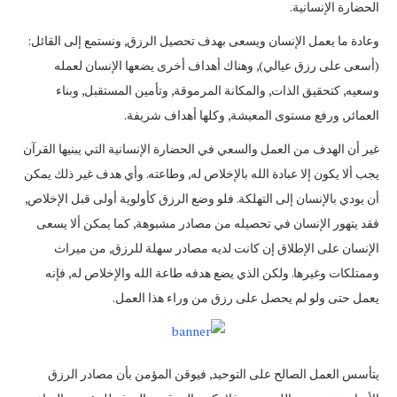
الحضارة الإنسانية.
وعادة ما يعمل الإنسان ويسعى بهدف تحصيل الرزق, ونستمع إلى القائل:
(أسعى على رزق عيالي), وهناك أهداف أخرى يضعها الإنسان لعمله
وسعيه, كتحقيق الذات, والمكانة المرموقة, وتأمين المستقبل, وبناء
العمائر, ورفع مستوى المعيشة, وكلها أهداف شريفة.
غير أن الهدف من العمل والسعي في الحضارة الإنسانية التي يبنيها القرآن
يجب ألا يكون إلا عبادة الله بالإخلاص له, وطاعته. وأي هدف غير ذلك يمكن
أن يودي بالإنسان إلى التهلكة. فلو وضع الرزق كأولوية أولى قبل الإخلاص,
فقد يتهور الإنسان في تحصيله من مصادر مشبوهة, كما يمكن ألا يسعى
الإنسان على الإطلاق إن كانت لديه مصادر سهلة للرزق, من ميراث
وممتلكات وغيرها. ولكن الذي يضع هدفه طاعة الله والإخلاص له, فإنه
يعمل حتى ولو لم يحصل على رزق من وراء هذا العمل.
يتأسس العمل الصالح على التوحيد, فيوقن المؤمن بأن مصادر الرزق