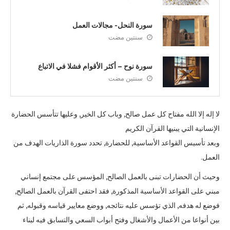
سورة النحل- مجالات العمل
سنتين مضت
سورة نوح – أكثر الأقوام فشلا في الاتباع
سنتين مضت
لا إله إلا الله مفتاح كل عمل صالح, وباب كل الخير, وعليها تتأسس الحضارة
الإنسانية التي يبنيها القرآن الكريم
وبعد تأسيس القواعد الأساسية, للحضارة, تحدد سورة الذاريات الهدف من
العمل.
وحيث أن الحضارات تبنى بالعمل الصالح, المؤسس على مجتمع إنساني
مبني على القواعد الأساسية المذكورة, فقد احتفى القرآن بالعمل الصالح,
فوضع له هدفه, الذي تؤسس عليه نتائجه, ووضع معايير قياسه وقبوله, ثم
بين أنواعا من الأعمال والأشغال وفتح أبواب السعي والتسابق فيه لبناء