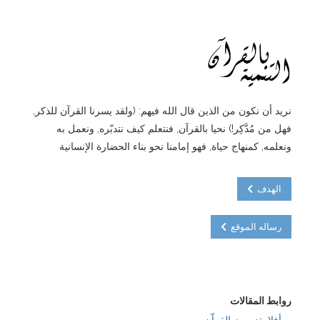
نريد أن نكون من الذين قال الله فيهم: (ولقد يسرنا القرآن للذكر,
فهل من مُدَّكِر!) نحيا بالقرآن, فنتعلم كيف نتدبّره, ونعمل به
ونعلمه, كمنهاج حياة, فهو إمامنا نحو بناء الحضارة الإنسانية
الهدف
رساله الموقع
روابط المقالات