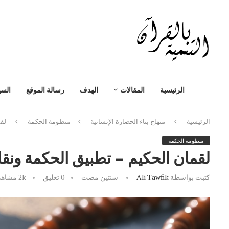
الرئيسية
المقالات
الهدف
رسالة الموقع
السي
الرئيسية
منهاج بناء الحضارة الإنسانية
منظومة الحكمة
لقم
منظومة الحكمة
لقمان الحكيم – تطبيق الحكمة ونقلها
كتبت بواسطة
Ali Tawfik
سنتين مضت
0 تعليق
2k
مشاهد