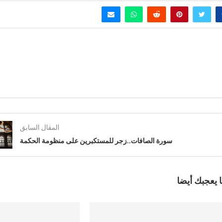
عودة للقائد (الآيات 199-206)الأعراف
سنتين مضت
المقال السابق
سورة الصافات..زجر للمستكبرين على منظومة الحكمة
 يعجبك أيضا