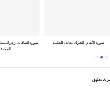
م- الشرك مخالف للحكمة
سورة الصافات..زجر للمستكبرين على منظو
الحكمة
ترك تعليق