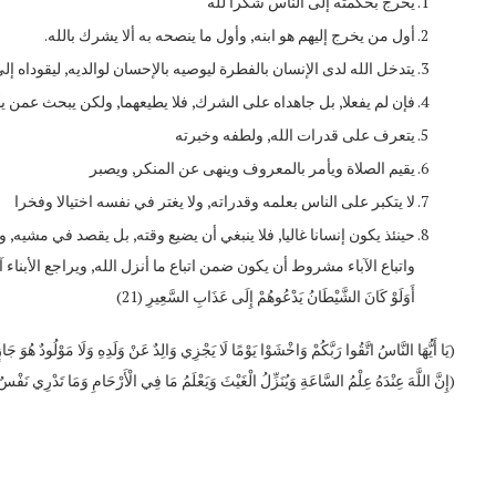
يخرج بحكمته إلى الناس شكرا لله
أول من يخرج إليهم هو ابنه, وأول ما ينصحه به ألا يشرك بالله.
يتدخل الله لدى الإنسان بالفطرة ليوصيه بالإحسان لوالديه, ليقوداه إلى
فإن لم يفعلا, بل جاهداه على الشرك, فلا يطيعهما, ولكن يبحث عمن يأ
يتعرف على قدرات الله, ولطفه وخبرته
يقيم الصلاة ويأمر بالمعروف وينهى عن المنكر, ويصبر
لا يتكبر على الناس بعلمه وقدراته, ولا يغتر في نفسه اختيالا وفخرا
حينئذ يكون إنسانا غاليا, فلا ينبغي أن يضيع وقته, بل يقصد في مشي
واتباع الآباء مشروط أن يكون ضمن اتباع ما أنزل الله, ويراجع الأبناء آباءهم, فلا اتباع أعمى
أَوَلَوْ كَانَ الشَّيْطَانُ يَدْعُوهُمْ إِلَى عَذَابِ السَّعِيرِ (21)
(يَا أَيُّهَا النَّاسُ اتَّقُوا رَبَّكُمْ وَاخْشَوْا يَوْمًا لَا يَجْزِي وَالِدٌ عَنْ وَلَدِهِ وَلَا مَوْلُودٌ هُوَ جَازٍ عَنْ 
(إِنَّ اللَّهَ عِنْدَهُ عِلْمُ السَّاعَةِ وَيُنَزِّلُ الْغَيْثَ وَيَعْلَمُ مَا فِي الْأَرْحَامِ وَمَا تَدْرِي نَفْس