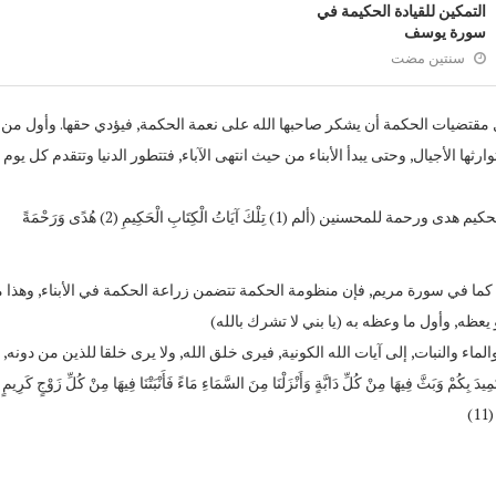
التمكين للقيادة الحكيمة في
سورة يوسف
سنتين مضت
 مقتضيات الحكمة أن يشكر صاحبها الله على نعمة الحكمة, فيؤدي حقها. وأول من 
رثها الأجيال, وحتى يبدأ الأبناء من حيث انتهى الآباء, فتتطور الدنيا وتتقدم كل يوم 
سورة لقمان, تأخذ الحكمة فتورثها وتعلمها للأجيال.. فتكون بها آيات الكتاب الحكيم هدى ورحمة للمحسنين (ألم (1) تِلْكَ آيَاتُ الْكِتَابِ الْحَكِيمِ (2) هُدًى وَرَحْمَةً
, كما في سورة مريم, فإن منظومة الحكمة تتضمن زراعة الحكمة في الأبناء, وهذا م
 يعظه, وأول ما وعظه به (يا بني لا تشرك بالله)
والنبات, إلى آيات الله الكونية, فيرى خلق الله, ولا يرى خلقا للذين من دونه, ف
)