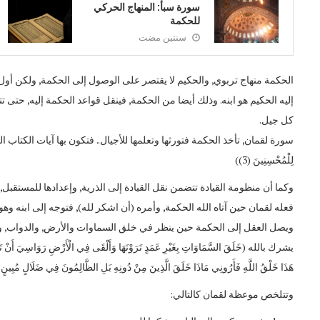
سورة سبأ: المنهاج الحركي
للحكمة
سنتين مضت
الحكمة منهاج تربوي, والحكيم لا يقتصر على الوصول إلى الحكمة, ولكن أول
إليه الحكيم هو ابنه. وذلك أيضا من الحكمة, فينقل قواعد الحكمة إليه, حتى تتوا
كل جيل.
لِلْمُحْسِنِينَ (3))
وكما أن منظومة القيادة تتضمن نقل القيادة إلى الذرية, وإعدادها للمستقبل
فعله لقمان حين آتاه الله الحكمة, وأمره (أن اشكر لله), فتوجه إلى ابنه وهو
ويصل العقل إلى الحكمة حين ينظر في خلق السماوات والأرض, والدواب, والماء 
هَذَا خَلْقُ اللَّهِ فَأَرُونِي مَاذَا خَلَقَ الَّذِينَ مِنْ دُونِهِ بَلِ الظَّالِمُونَ فِي ضَلَالٍ مُبِينٍ (11
وتتلخص موعظة لقمان كالتالي: