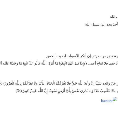
 الله
خذ بيده إلى سبيل الله
ه, ويغضض من صوته, إن أنكر الأصوات لصوت الحمير
 (وَإِذَا قِيلَ لَهُمُ اتَّبِعُوا مَا أَنْزَلَ اللَّهُ قَالُوا بَلْ نَتَّبِعُ مَا وَجَدْنَا عَلَيْهِ آبَاء
وَالِدِهِ شَيْئًا إِنَّ وَعْدَ اللَّهِ حَقٌّ فَلَا تَغُرَّنَّكُمُ الْحَيَاةُ الدُّنْيَا وَلَا يَغُرَّنَّكُمْ بِاللَّهِ الْغَرُورُ (33)
ٌ مَاذَا تَكْسِبُ غَدًا وَمَا تَدْرِي نَفْسٌ بِأَيِّ أَرْضٍ تَمُوتُ إِنَّ اللَّهَ عَلِيمٌ خَبِيرٌ (34)