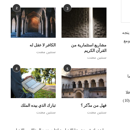
2
3
يتجه
ومع
مشاريع استثمارية من
الكافر لا عقل له
القرآن الكريم
سنتين مضت
سنتين مضت
4
5
ا
لا
يشرك بالله (خَلَقَ السَّمَاوَاتِ بِغَيْرِ عَمَدٍ تَرَوْنَهَا وَأَلْقَى فِي الْأَرْضِ رَوَاسِيَ أَنْ تَمِيدَ بِكُمْ وَبَثَّ فِيهَا مِنْ كُلِّ دَابَّةٍ وَأَنْزَلْنَا مِنَ السَّمَاءِ مَاءً فَأَنْبَتْنَا فِيهَا مِنْ كُلِّ زَوْجٍ كَرِيمٍ (10)
فهل من مذّكر ؟
تبارك الذي بيده الملك
سنتين مضت
سنتين مضت
اشترك فى نشرتنا الاخبارية لتتابع جديد المقالات والاخبار