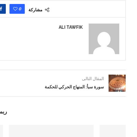
من الظلمات إلى النور: تمهيد
زهرة القرآن
0
مشاركة
سنتين مضت
سنتين مضت
ALI TAWFIK
المقال التالى
سورة سبأ: المنهاج الحركي للحكمة
ربما