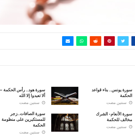
سورة يونس.. بناء قواعد
سورة هود.. رأس الحكمة –
الحكمة
ألا تعبدوا إلا الله
سنتين مضت
سنتين مضت
سورة الصافات..زجر
سورة الأنعام- الشرك
للمستكبرين على منظومة
مخالف للحكمة
الحكمة
سنتين مضت
سنتين مضت