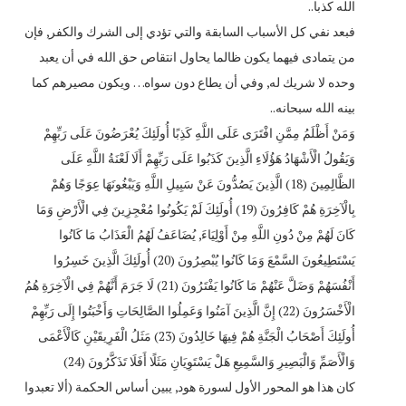
الله كذبا..
فبعد نفي كل الأسباب السابقة والتي تؤدي إلى الشرك والكفر, فإن
من يتمادى فيهما يكون ظالما يحاول انتقاص حق الله في أن يعبد
وحده لا شريك له, وفي أن يطاع دون سواه… ويكون مصيرهم كما
بينه الله سبحانه..
وَمَنْ أَظْلَمُ مِمَّنِ افْتَرَى عَلَى اللَّهِ كَذِبًا أُولَئِكَ يُعْرَضُونَ عَلَى رَبِّهِمْ
وَيَقُولُ الْأَشْهَادُ هَؤُلَاءِ الَّذِينَ كَذَبُوا عَلَى رَبِّهِمْ أَلَا لَعْنَةُ اللَّهِ عَلَى
الظَّالِمِينَ (18) الَّذِينَ يَصُدُّونَ عَنْ سَبِيلِ اللَّهِ وَيَبْغُونَهَا عِوَجًا وَهُمْ
بِالْآخِرَةِ هُمْ كَافِرُونَ (19) أُولَئِكَ لَمْ يَكُونُوا مُعْجِزِينَ فِي الْأَرْضِ وَمَا
كَانَ لَهُمْ مِنْ دُونِ اللَّهِ مِنْ أَوْلِيَاءَ, يُضَاعَفُ لَهُمُ الْعَذَابُ مَا كَانُوا
يَسْتَطِيعُونَ السَّمْعَ وَمَا كَانُوا يُبْصِرُونَ (20) أُولَئِكَ الَّذِينَ خَسِرُوا
أَنْفُسَهُمْ وَضَلَّ عَنْهُمْ مَا كَانُوا يَفْتَرُونَ (21) لَا جَرَمَ أَنَّهُمْ فِي الْآخِرَةِ هُمُ
الْأَخْسَرُونَ (22) إِنَّ الَّذِينَ آمَنُوا وَعَمِلُوا الصَّالِحَاتِ وَأَخْبَتُوا إِلَى رَبِّهِمْ
أُولَئِكَ أَصْحَابُ الْجَنَّةِ هُمْ فِيهَا خَالِدُونَ (23) مَثَلُ الْفَرِيقَيْنِ كَالْأَعْمَى
وَالْأَصَمِّ وَالْبَصِيرِ وَالسَّمِيعِ هَلْ يَسْتَوِيَانِ مَثَلًا أَفَلَا تَذَكَّرُونَ (24)
كان هذا هو المحور الأول لسورة هود, يبين أساس الحكمة (ألا تعبدوا