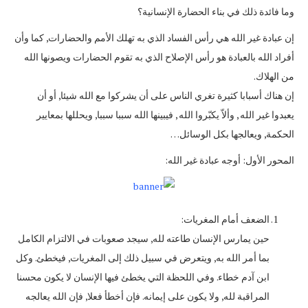
وما فائدة ذلك في بناء الحضارة الإنسانية؟
إن عبادة غير الله هي رأس الفساد الذي به تهلك الأمم والحضارات, كما وأن
أفراد الله بالعبادة هو رأس الإصلاح الذي به تقوم الحضارات ويصونها الله
من الهلاك.
إن هناك أسبابا كثيرة تغري الناس على أن يشركوا مع الله شيئا, أو أن
يعبدوا غير الله , وألاّ يكبّروا الله , فيبينها الله سببا سببا, ويحللها بمعايير
الحكمة, ويعالجها بكل الوسائل…
المحور الأول: أوجه عبادة غير الله:
الضعف أمام المغريات:
حين يمارس الإنسان طاعته لله, سيجد صعوبات في الالتزام الكامل
بما أمر الله به, ويتعرض في سبيل ذلك إلى المغريات, فيخطئ. وكل
ابن آدم خطاء. وفي اللحظة التي يخطئ فيها الإنسان لا يكون محسنا
المراقبة لله, ولا يكون على إيمانه. فإن أخطأ فعلا, فإن الله يعالجه