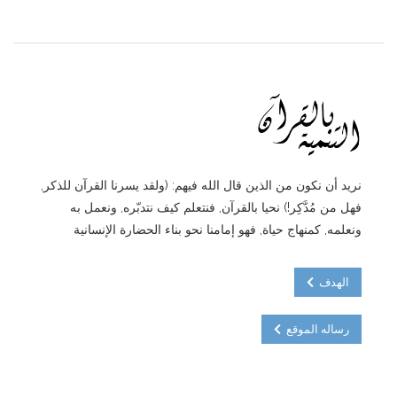
نريد أن نكون من الذين قال الله فيهم: (ولقد يسرنا القرآن للذكر,
فهل من مُدَّكِر!) نحيا بالقرآن, فنتعلم كيف نتدبّره, ونعمل به
ونعلمه, كمنهاج حياة, فهو إمامنا نحو بناء الحضارة الإنسانية
الهدف
رساله الموقع