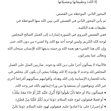
إلا الله) وتطبيقاتها وتفصيلاتها.
المحور الثاني: الموعظة من القصص:
ثم يأتي المحور الثاني في القصص التي يبين الله منها الموعظة في
تطبيقات هذه الكلمة..
ففي القصص المروي في السورة إشارات إلى العمل الصالح المخلص
لوجه الله الكريم, وليس لوجه أحد مع الله, ولا لشيء من دون الله, حتى
وإن كان هذا الشيء هو نعمة الله ورحمته يذيقها الله للإنسان, سبحان الله
وتعالى عما يشركون.
فالأنبياء لا يسألون أجرا على دين الله ودعوته , ضاربين المثل على العمل
المخلص لله وحده, لا يؤدونه إلا لله, وهكذا ينبغي أن يكون كل مخلص في
بنائه للحضارة الإنسانية بإذن الله وهداه. وأقوامهم يسألونهم أغراضا أخرى
غير الله, ويتوقعون أن يستفيدوا من وراء إيمانهم بالله غير وجه الله,
● فيسألون مالا أو جاها (أَنْ يَقُولُوا لَوْلَا أُنْزِلَ عَلَيْهِ كَنْزٌ أَوْ جَاءَ مَعَهُ مَلَكٌ)
● أو فضلا فيقولون لنوح عليه السلام: (وَمَا نَرَى لَكُمْ عَلَيْنَا مِنْ فَضْلٍ)
● أو إصرارا على ما اعتادوا عليه, فيقولون لهود عليه السلام: (وَمَا نَحْنُ