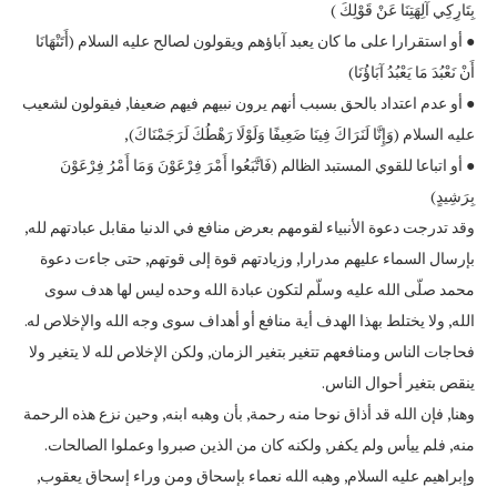
بِتَارِكِي آلِهَتِنَا عَنْ قَوْلِكَ )
● أو استقرارا على ما كان يعبد آباؤهم ويقولون لصالح عليه السلام (أَتَنْهَانَا
أَنْ نَعْبُدَ مَا يَعْبُدُ آبَاؤُنَا)
● أو عدم اعتداد بالحق بسبب أنهم يرون نبيهم فيهم ضعيفا, فيقولون لشعيب
عليه السلام (وَإِنَّا لَنَرَاكَ فِينَا ضَعِيفًا وَلَوْلَا رَهْطُكَ لَرَجَمْنَاكَ),
● أو اتباعا للقوي المستبد الظالم (فَاتَّبَعُوا أَمْرَ فِرْعَوْنَ وَمَا أَمْرُ فِرْعَوْنَ
بِرَشِيدٍ)
وقد تدرجت دعوة الأنبياء لقومهم بعرض منافع في الدنيا مقابل عبادتهم لله,
بإرسال السماء عليهم مدرارا, وزيادتهم قوة إلى قوتهم, حتى جاءت دعوة
محمد صلّى الله عليه وسلّم لتكون عبادة الله وحده ليس لها هدف سوى
الله, ولا يختلط بهذا الهدف أية منافع أو أهداف سوى وجه الله والإخلاص له.
فحاجات الناس ومنافعهم تتغير بتغير الزمان, ولكن الإخلاص لله لا يتغير ولا
ينقص بتغير أحوال الناس.
وهنا, فإن الله قد أذاق نوحا منه رحمة, بأن وهبه ابنه, وحين نزع هذه الرحمة
منه, فلم ييأس ولم يكفر, ولكنه كان من الذين صبروا وعملوا الصالحات.
وإبراهيم عليه السلام, وهبه الله نعماء بإسحاق ومن وراء إسحاق يعقوب,