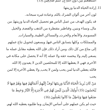
اسْتَطَعْتُمْ مِنْ دُونِ اللَّهِ إِنْ كُنْتُمْ صَادِقِينَ (13)
إرادة الحياة الدنيا وزينتها:
لون آخر من ألوان الشرك بالله, وعبادة غيره سبحانه..
قد يكون الهدف من عمل الناس هو تحصيل الحياة الدنيا وزينتها, من
مال, ونساء وبنين, وقناطير مقنطرة من الذهب والفضة, والخيل
المسومة, والأنعام والحرث, والمساكن الطيبة, والسيارات,
والممتلكات. وكلها يتسابق الناس فيها, ويسعون لتحويل نتاج عملهم
إلى متاع من كل ذلك. ومن أراد ذلك, فإن الله يعطيه مقابل عمله ما
يسعى إليه, ولا يبخسه حقه ولا عمله. إلا أنه لا يحصل على مكانة في
الآخرة, فهي لا يعطيها الله إلا للمخلصين الذين لا يعبدون إلا الله.
فالله يعطي الدنيا لمن يحب ولمن لا يحب, ولا يعطي الآخرة إلا لمن
يحب
مَنْ كَانَ يُرِيدُ الْحَيَاةَ الدُّنْيَا وَزِينَتَهَا نُوَفِّ إِلَيْهِمْ أَعْمَالَهُمْ فِيهَا وَهُمْ فِيهَا لَا
يُبْخَسُونَ (15) أُولَئِكَ الَّذِينَ لَيْسَ لَهُمْ فِي الْآخِرَةِ إِلَّا النَّارُ وَحَبِطَ مَا
صَنَعُوا فِيهَا وَبَاطِلٌ مَا كَانُوا يَعْمَلُونَ (16)
حيث لم يكن عملهم على أساس الإيمان, وما طلبوه يعطيه الله لهم,