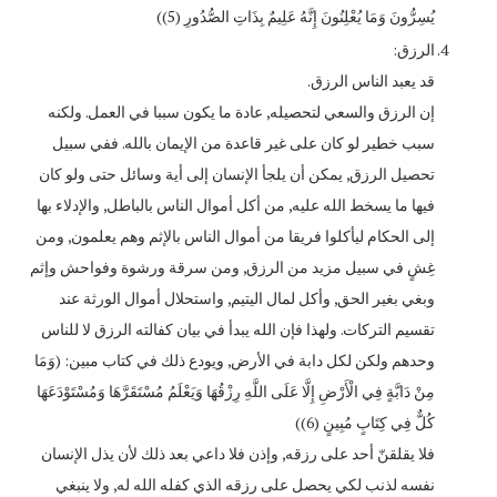
يُسِرُّونَ وَمَا يُعْلِنُونَ إِنَّهُ عَلِيمٌ بِذَاتِ الصُّدُورِ (5))
الرزق:
قد يعبد الناس الرزق.
إن الرزق والسعي لتحصيله, عادة ما يكون سببا في العمل. ولكنه
سبب خطير لو كان على غير قاعدة من الإيمان بالله. ففي سبيل
تحصيل الرزق, يمكن أن يلجأ الإنسان إلى أية وسائل حتى ولو كان
فيها ما يسخط الله عليه, من أكل أموال الناس بالباطل, والإدلاء بها
إلى الحكام ليأكلوا فريقا من أموال الناس بالإثم وهم يعلمون, ومن
غِشٍ في سبيل مزيد من الرزق, ومن سرقة ورشوة وفواحش وإثم
وبغي بغير الحق, وأكل لمال اليتيم, واستحلال أموال الورثة عند
تقسيم التركات. ولهذا فإن الله يبدأ في بيان كفالته الرزق لا للناس
وحدهم ولكن لكل دابة في الأرض, ويودع ذلك في كتاب مبين: (وَمَا
مِنْ دَابَّةٍ فِي الْأَرْضِ إِلَّا عَلَى اللَّهِ رِزْقُهَا وَيَعْلَمُ مُسْتَقَرَّهَا وَمُسْتَوْدَعَهَا
كُلٌّ فِي كِتَابٍ مُبِينٍ (6))
فلا يقلقنّ أحد على رزقه, وإذن فلا داعي بعد ذلك لأن يذل الإنسان
نفسه لذنب لكي يحصل على رزقه الذي كفله الله له, ولا ينبغي