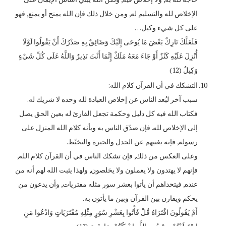
الإخلاص لله والتسليم له, ومن خلال ذلك فإن الله يمنح أو يمنع, فهو
على كل شيء وكيل…
فَلَعَلَّكَ تَارِكٌ بَعْضَ مَا يُوحَى إِلَيْكَ وَضَائِقٌ بِهِ صَدْرُكَ أَنْ يَقُولُوا لَوْلَا
أُنْزِلَ عَلَيْهِ كَنْزٌ أَوْ جَاءَ مَعَهُ مَلَكٌ إِنَّمَا أَنْتَ نَذِيرٌ وَاللَّهُ عَلَى كُلِّ شَيْءٍ
وَكِيلٌ (12)
التشكك في أن القرآن كلام الله:
سبب آخر لبُعد الناس عن إخلاص العبادة لله وحده لا شريك له.
فكتاب الله فيه كل دليل وحكمة تجعل القارئ له بعين الحق يصل
إلى الإخلاص لله. فإن صدّق الناس به وبأنه كلام الله المنزل على
رسوله, فإنه يغنيهم عن الجدل والحيرة والتخبّط.
وعلى العكس من ذلك, فإن تشكك الناس في أن القرآن كلام الله,
فإنهم لا يهتدون ولا يعملون ولا يخلصون, ولهذا يثبت الله لهم أنه من
عنده, فيتحداهم أن يأتوا بعشر سور مثله مفتريات, وأن يدعون من
يحكم ويقارن بين القرآن وبين ما يأتون به.
أَمْ يَقُولُونَ افْتَرَاهُ قُلْ فَأْتُوا بِعَشْرِ سُوَرٍ مِثْلِهِ مُفْتَرَيَاتٍ وَادْعُوا مَنِ