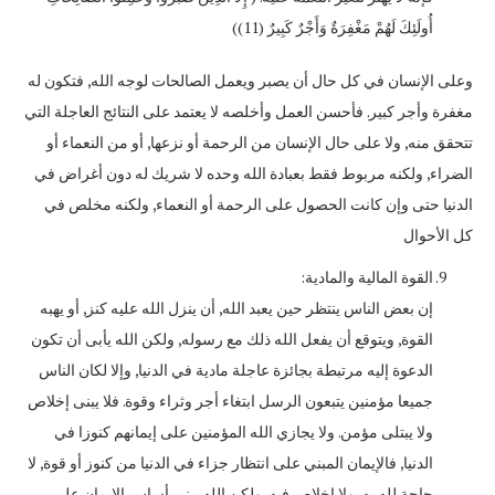
أُولَئِكَ لَهُمْ مَغْفِرَةٌ وَأَجْرٌ كَبِيرٌ (11))
وعلى الإنسان في كل حال أن يصبر ويعمل الصالحات لوجه الله, فتكون له
مغفرة وأجر كبير. فأحسن العمل وأخلصه لا يعتمد على النتائج العاجلة التي
تتحقق منه, ولا على حال الإنسان من الرحمة أو نزعها, أو من النعماء أو
الضراء, ولكنه مربوط فقط بعبادة الله وحده لا شريك له دون أغراض في
الدنيا حتى وإن كانت الحصول على الرحمة أو النعماء, ولكنه مخلص في
كل الأحوال
القوة المالية والمادية:
إن بعض الناس ينتظر حين يعبد الله, أن ينزل الله عليه كنز, أو يهبه
القوة, ويتوقع أن يفعل الله ذلك مع رسوله, ولكن الله يأبى أن تكون
الدعوة إليه مرتبطة بجائزة عاجلة مادية في الدنيا, وإلا لكان الناس
جميعا مؤمنين يتبعون الرسل ابتغاء أجر وثراء وقوة. فلا يبنى إخلاص
ولا يبتلى مؤمن. ولا يجازي الله المؤمنين على إيمانهم كنوزا في
الدنيا, فالإيمان المبني على انتظار جزاء في الدنيا من كنوز أو قوة, لا
حاجة لله به, ولا إخلاص فيه, ولكن الله يبني أساس الإيمان على