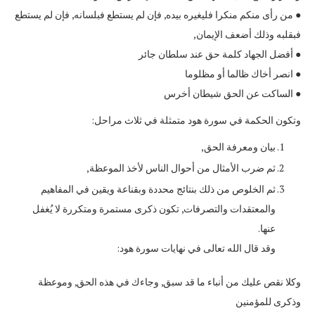
● من رأى منكم منكرا فليغيره بيده, فإن لم يستطع فبلسانه, فإن لم يستطع
فبقلبه وذلك أضعف الإيمان,
● أفضل الجهاد كلمة حق عند سلطان جائر
● انصر أخاك ظالما أو مظلوما
● الساكت عن الحق شيطان أخرس
وتكون الحكمة في سورة هود متمثلة في ثلاث مراحل:
بيان ومعرفة الحق,
ثم ضرب الأمثال من أحوال الناس لأخذ الموعظة,
ثم الخلوص من ذلك بنتائج محددة وبقناعة ويقين في المفاهيم
والمعتقدات والتصرفات, تكون ذكرى مستمرة ومتكررة لا يُغفل
عنها.
وقد قال الله تعالى في نهايات سورة هود:
وكلا نقص عليك من أنباء ما قد سبق, وجاءك في هذه الحق, وموعظة
وذكرى للمؤمنين