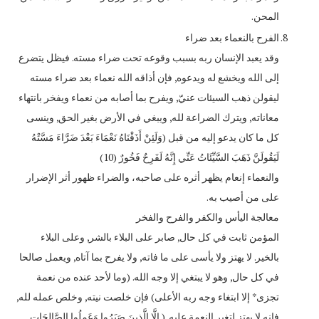
المحن.
الفرح بالنعماء بعد ضراء
وقد يعبد الإنسان ربه بسبب وقوعه تحت ضراء مسته. فيظل يتضرع
إلى الله ويخشع له ويدعوه, فإن أذاقه الله نعماء بعد ضراء مسته
ليقولن ذهب السيئات عنيّ, ويفرح بما أصابه من نعماء ويفخر بانتهاء
معاناته, ويترك الضراعة لله, ويبغي في الأرض بغير الحق, وينسى
كل ما كان يدعو إليه من قبل (وَلَئِنْ أَذَقْنَاهُ نَعْمَاءَ بَعْدَ ضَرَّاءَ مَسَّتْهُ
لَيَقُولَنَّ ذَهَبَ السَّيِّئَاتُ عَنِّي إِنَّهُ لَفَرِحٌ فَخُورٌ (10)
والنعماء إنعام يظهر أثره على صاحبه، والضراء ظهور أثر الإضرار
على من أصيب به.
معالجة اليأس والكفر والفرح والفخر
المؤمن ثابت في كل حال, صابر على البلاء بالشر, وعلى البلاء
بالخير. لا يهتز ولا يأسى على ما فاته, ولا يفرح بما آتاه, ويعمل صالحا
في كل حال, وهو لا يبتغي إلا وجه الله. (وما لأحد عنده من نعمة
تجزى* إلا ابتغاء وجه ربه الأعلى) فإن خلصت نيته, وخلص عمله لله,
فإنه لا يهتز لتغير النعمة عليه. ( إِلَّا الَّذِينَ صَبَرُوا وَعَمِلُوا الصَّالِحَاتِ