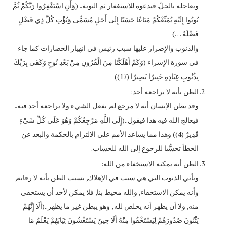
ويعاجله بالحلّ. فيدعوه للاستغفار ثم التوبة.. (وَأَنِ اسْتَغْفِرُوا رَبَّكُمْ ثُمَّ
تُوبُوا إِلَيْهِ يُمَتِّعْكُمْ مَتَاعًا حَسَنًا إِلَى أَجَلٍ مُسَمًّى وَيُؤْتِ كُلَّ ذِي فَضْلٍ
فَضْلَهُ …)
والذنوب والإصرار عليها سبب رئيس في انهيار الحضارات كما جاء
في سورة الإسراء (وَكَمْ أَهْلَكْنَا مِنَ الْقُرُونِ مِنْ بَعْدِ نُوحٍ وَكَفَى بِرَبِّكَ
بِذُنُوبِ عِبَادِهِ خَبِيرًا بَصِيرًا (17))
الظن بأنه لا يراجعه أحد:
وقد يظن الإنسان أنه لا مرجع له, يفعل الشيء ولا يراجعه أحد فيه..
فيعالج الله فيه هذا فيقول..(إِلَى اللَّهِ مَرْجِعُكُمْ وَهُوَ عَلَى كُلِّ شَيْءٍ
قَدِيرٌ (4)) وهذا مما يساعد الأمم على الالتزام بالحكمة والبعد عن
الخطأ تحسُّبا للرجوع إلى الله للحساب.
الظن أنه يمكنه الاستخفاء من الله:
وتأتي الذنوب التي هي سبب في الإهلاك, بسبب الظن بأنه لا رقابة,
وأنه يمكن الاستخفاء, والله محيط بنا, فلا يمكن لأحد أن يستخفي
منه, ولا أن يظهر أنه يخلص لله , وهو يبطن غير ما يظهر..(أَلَا إِنَّهُمْ
يَثْنُونَ صُدُورَهُمْ لِيَسْتَخْفُوا مِنْهُ أَلَا حِينَ يَسْتَغْشُونَ ثِيَابَهُمْ يَعْلَمُ مَا