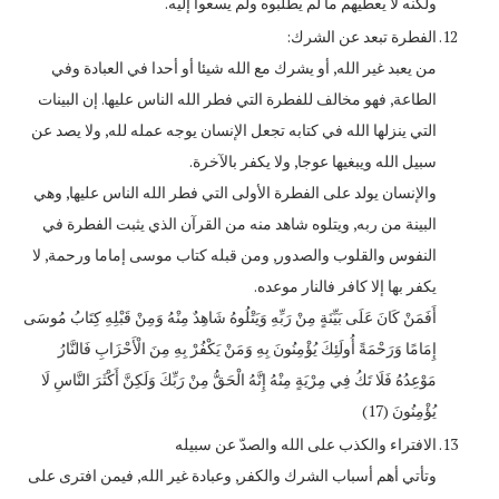
ولكنه لا يعطيهم ما لم يطلبوه ولم يسعوا إليه.
الفطرة تبعد عن الشرك:
من يعبد غير الله, أو يشرك مع الله شيئا أو أحدا في العبادة وفي
الطاعة, فهو مخالف للفطرة التي فطر الله الناس عليها. إن البينات
التي ينزلها الله في كتابه تجعل الإنسان يوجه عمله لله, ولا يصد عن
سبيل الله ويبغيها عوجا, ولا يكفر بالآخرة.
والإنسان يولد على الفطرة الأولى التي فطر الله الناس عليها, وهي
البينة من ربه, ويتلوه شاهد منه من القرآن الذي يثبت الفطرة في
النفوس والقلوب والصدور, ومن قبله كتاب موسى إماما ورحمة, لا
يكفر بها إلا كافر فالنار موعده.
أَفَمَنْ كَانَ عَلَى بَيِّنَةٍ مِنْ رَبِّهِ وَيَتْلُوهُ شَاهِدٌ مِنْهُ وَمِنْ قَبْلِهِ كِتَابُ مُوسَى
إِمَامًا وَرَحْمَةً أُولَئِكَ يُؤْمِنُونَ بِهِ وَمَنْ يَكْفُرْ بِهِ مِنَ الْأَحْزَابِ فَالنَّارُ
مَوْعِدُهُ فَلَا تَكُ فِي مِرْيَةٍ مِنْهُ إِنَّهُ الْحَقُّ مِنْ رَبِّكَ وَلَكِنَّ أَكْثَرَ النَّاسِ لَا
يُؤْمِنُونَ (17)
الافتراء والكذب على الله والصدّ عن سبيله
وتأتي أهم أسباب الشرك والكفر, وعبادة غير الله, فيمن افترى على