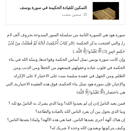
التمكين للقيادة الحكيمة في سورة يوسف
سنتين مضت
سورة هود هي السورة الثانية من سلسلة السور المبدوءة بحروف ألف لام
را, والتي افتتحت بذكر الحكمة: (الر كِتَابٌ أُحْكِمَتْ آيَاتُهُ ثُمَّ فُصِّلَتْ مِنْ لَدُنْ
حَكِيمٍ خَبِيرٍ (1) أَلَّا تَعْبُدُوا إِلَّا اللَّهَ..)
وإن كانت سورة يونس تمثل أساس الحكمة وقواعدها, وسنّة الله في بناء
الحكمة في قلوب عباده وعقولهم, فتمنعهم من الخطأ ومن الذنب ومن
الظلم, ومن الجهل في عقيدة سليمة بنيت على الاختيار لا على الإكراه
والإجبار, فإن سورة هود تمثل بناء الحكمة, فوق هذه العقيدة الاختيارية, التي
هي باختصار (أَلَّا تَعْبُدُوا إِلَّا اللَّهَ)
فمن يعبد الناسُ إذن إن لم يعبدوا الله؟ وما الذي يشرك به الناسُ مع لله ؟
وما الذي يحول بين أن يفرد الناس الله بالعبادة والطاعة؟
إن هناك آلهة أخرى يعبدها الناس.. فما هي هذه الآلهة؟ ولماذا يعبدها الناس؟
وكيف يتركونها ويعبدون الله وحده لا شريك له؟