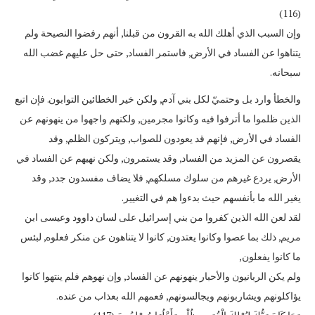
(116)
وإن السبب الذي أهلك الله به القرون من قبلنا, أنهم رفضوا النصيحة ولم
يتناهوا عن الفساد في الأرض, فاستمر الفساد, حتى حل عليهم غضب الله
سبحانه.
والخطأ وارد بل وحتميّ لكل بني آدم, ولكن خير الخطائين التوابون. فإن اتبع
الذين ظلموا ما أترفوا فيه وكانوا مجرمين, ولكنهم واجهوا من ينهونهم عن
الفساد في الأرض, فإنهم قد يعودون للصواب, ويتركون الظلم, وقد
يقصرون عن المزيد من الفساد, وقد يستمرون, ولكن نهيهم عن الفساد في
الأرض, يردع غيرهم من سلوك مسلكهم, فلا يضاف مفسدون جدد, وقد
يغير الله ما بأنفسهم حيث بدءوا هم في التغيير.
لقد لعن الله الذين كفروا من بني إسرائيل على لسان داوود وعيسى ابن
مريم, ذلك بما عصوا وكانوا يعتدون, كانوا لا يتناهون عن منكر فعلوه, لبئس
ما كانوا يفعلون,
ولم يكن الربانيون والأحبار ينهونهم عن الفساد, وإن نهوهم فلم ينتهوا كانوا
يؤاكلونهم ويشاربونهم ويجالسونهم, فعمهم الله بعذاب من عنده.