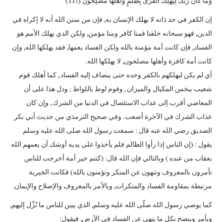
وَمَا كَانَ رَبُّكَ لِيُهْلِكَ الْقُرَى بِظُلْمٍ وَأَهْلُهَا مُصْلِحُونَ (117)
إن الكفر في حد ذاته لا يهلك الإنسان به, فإن من سنن الله أنه لا إكراه في
الدين, فهو سبحانه خلقنا فمنا كافر ومنا مؤمن, ولكن الذي يهلك الأمم هو
الفساد, فإن كانت أمة مؤمنة بالله ولكن الفساد يعمها, فقد يهلكها الله, وإن
كانت أمة كافرة وأهلها مصلحون, لا يهلكها الله.
أي لم يكن ليهلكهم بالكفر وحده حتى ينضاف إليه الفساد , كما أهلك قوم
شعيب ببخس المكيال والميزان , وقوم لوط باللواط ; ودل هذا على أن
المعاصي أقرب إلى عذاب الاستئصال في الدنيا من الشرك , وإن كان
عذاب الشرك في الآخرة أصعب . وفي صحيح الترمذي من حديث أبي بكر
الصديق رضي الله عنه قال : سمعت رسول الله صلى الله عليه وسلم
يقول : (إن الناس إذا رأوا الظالم فلم يأخذوا على يديه أوشك أن يعمهم الله
بعقاب من عنده ) وبالتالي فإن الله قال: (كنتم خير أمة أخرجت للناس
تأمرون بالمعروف وتنهون عن المنكر وتؤمنون بالله) فكانت الخيرية
مرتبطة بمقاومة الفساد والمنكرات, وبالأمر بالمعروف والإصلاح والإيمان.
كما يوصي رسول الله صلّى الله عليه وسلم, الذي يبين للناس ما نُزِّل إليهم,
ويأمر وينصح بكل ما ينهى عن الفساد في الأرض, فيقول: