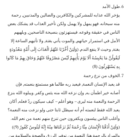
طول الأمد
يؤخر الله عذابه للمشركين والكافرين والضالين والمذنبين, رحمة
منه سبحانه. فهو يمهل ولا يهمل. ولكن تأخير العذاب قد يشكك بعض
الناس في حقيقة وقوعه. فيستهزئون بنصيحة الناصحين, ويلهيهم
الأمل في استمرار حياتهم, والموت يأتي بغتة, ولا تأتيهم الساعة إلا
بغتة, وحيث لا ينفع الندم. (وَلَئِنْ أَخَّرْنَا عَنْهُمُ الْعَذَابَ إِلَى أُمَّةٍ مَعْدُودَةٍ
لَيَقُولُنَّ مَا يَحْبِسُهُ أَلَا يَوْمَ يَأْتِيهِمْ لَيْسَ مَصْرُوفًا عَنْهُمْ وَحَاقَ بِهِمْ مَا كَانُوا
بِهِ يَسْتَهْزِئُونَ (8)
الخوف من نزع رحمة
قد يعبد الإنسان النعمة, فيعبد ربه طالما هو مستمتع بنعمته, فإن
أصابه خير اطمأن به, وإن نزعه الله منه يئس وكفر. ويبلوه الله بنزع
الرحمة والنعمة منه ليرى – وهو أعلم – كيف سيكون ردّ فعله, أكان
يعبد الله فقط لنعمته أم أنه سيظل ثابتا حتى ولو نزعت منه النعمة؟
وأغلب الناس ييئسون ويكفرون حين تنزع منهم نعمة من نعم الله.
(وَلَئِنْ أَذَقْنَا الْإِنْسَانَ مِنَّا رَحْمَةً ثُمَّ نَزَعْنَاهَا مِنْهُ إِنَّهُ لَيَئُوسٌ كَفُورٌ (9))
والمراد بالرحمة هنا: النعمة من توفير الرزق والصحة والسلامة من