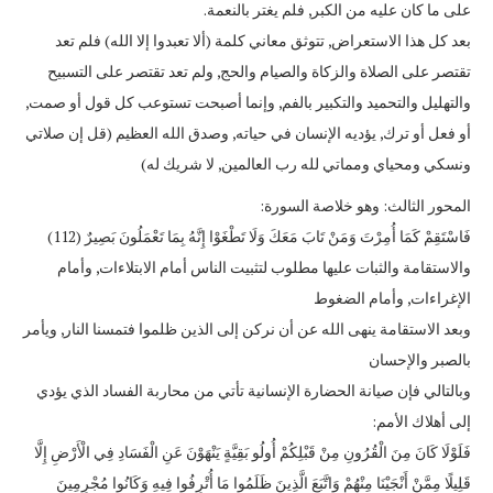
على ما كان عليه من الكبر, فلم يغتر بالنعمة.
بعد كل هذا الاستعراض, تتوثق معاني كلمة (ألا تعبدوا إلا الله) فلم تعد
تقتصر على الصلاة والزكاة والصيام والحج, ولم تعد تقتصر على التسبيح
والتهليل والتحميد والتكبير بالفم, وإنما أصبحت تستوعب كل قول أو صمت,
أو فعل أو ترك, يؤديه الإنسان في حياته, وصدق الله العظيم (قل إن صلاتي
ونسكي ومحياي ومماتي لله رب العالمين, لا شريك له)
المحور الثالث: وهو خلاصة السورة:
فَاسْتَقِمْ كَمَا أُمِرْتَ وَمَنْ تَابَ مَعَكَ وَلَا تَطْغَوْا إِنَّهُ بِمَا تَعْمَلُونَ بَصِيرٌ (112)
والاستقامة والثبات عليها مطلوب لتثبيت الناس أمام الابتلاءات, وأمام
الإغراءات, وأمام الضغوط
وبعد الاستقامة ينهى الله عن أن نركن إلى الذين ظلموا فتمسنا النار, ويأمر
بالصبر والإحسان
وبالتالي فإن صيانة الحضارة الإنسانية تأتي من محاربة الفساد الذي يؤدي
إلى أهلاك الأمم:
فَلَوْلَا كَانَ مِنَ الْقُرُونِ مِنْ قَبْلِكُمْ أُولُو بَقِيَّةٍ يَنْهَوْنَ عَنِ الْفَسَادِ فِي الْأَرْضِ إِلَّا
قَلِيلًا مِمَّنْ أَنْجَيْنَا مِنْهُمْ وَاتَّبَعَ الَّذِينَ ظَلَمُوا مَا أُتْرِفُوا فِيهِ وَكَانُوا مُجْرِمِينَ