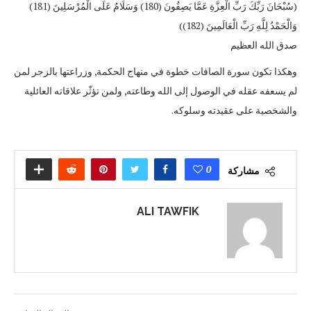
(سُبْحَانَ رَبِّكَ رَبِّ الْعِزَّةِ عَمَّا يَصِفُونَ (180) وَسَلَامٌ عَلَى الْمُرْسَلِينَ (181)
وَالْحَمْدُ لِلَّهِ رَبِّ الْعَالَمِينَ (182))
صدق الله العظيم
وهكذا تكون سورة الصافات خطوة في منهاج الحكمة, وزراعتها بالزجر لمن
لم يسعفه عقله في الوصول إلى الله وطاعته, ولمن تؤثّر علاقاته العائلية
والشخصية على عقيدته وسلوكه.
0
مشاركة
ALI TAWFIK