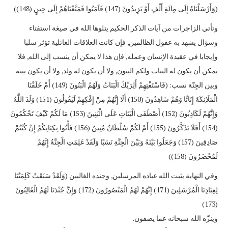
(وَأَرْسَلْنَاهُ إِلَى مِائَةِ أَلْفٍ أَوْ يَزِيدُونَ (147) فَآمَنُوا فَمَتَّعْنَاهُمْ إِلَى حِينٍ (148))
وتأتي الزاجرات من آيات الذكر الحكيم يتلوها الله في صيغة استفتاء
وسؤال يشهد به عقول الظالمين, فإن كانت العلاقات العائلية تؤثر سلبا
وإيجابا في عقيدة الإنسان وعمله, فإن هذا لا يمكن أن ينسب إلى الله, فلا
يمكن أن يكون له البنات ولكم البنون, ولا أن يكون له ولد, ولا أن يكون بينه
وبين الجِنّة نسب: (فَاسْتَفْتِهِمْ أَلِرَبِّكَ الْبَنَاتُ وَلَهُمُ الْبَنُونَ (149) أَمْ خَلَقْنَا
الْمَلَائِكَةَ إِنَاثًا وَهُمْ شَاهِدُونَ (150) أَلَا إِنَّهُمْ مِنْ إِفْكِهِمْ لَيَقُولُونَ (151) وَلَدَ اللَّهُ
وَإِنَّهُمْ لَكَاذِبُونَ (152) أَصْطَفَى الْبَنَاتِ عَلَى الْبَنِينَ (153) مَا لَكُمْ كَيْفَ تَحْكُمُونَ
(154) أَفَلَا تَذَكَّرُونَ (155) أَمْ لَكُمْ سُلْطَانٌ مُبِينٌ (156) فَأْتُوا بِكِتَابِكُمْ إِنْ كُنْتُمْ
صَادِقِينَ (157) وَجَعَلُوا بَيْنَهُ وَبَيْنَ الْجِنَّةِ نَسَبًا وَلَقَدْ عَلِمَتِ الْجِنَّةُ إِنَّهُمْ
لَمُحْضَرُونَ (158))
وفي النهاية يثبت الله عباده المرسلين, وجنده الغالبين (وَلَقَدْ سَبَقَتْ كَلِمَتُنَا
لِعِبَادِنَا الْمُرْسَلِينَ (171) إِنَّهُمْ لَهُمُ الْمَنْصُورُونَ (172) وَإِنَّ جُنْدَنَا لَهُمُ الْغَالِبُونَ
(173)
وينزّه الله سبحانه عما يصفون.