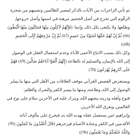
ثم تأتي الزاجرات من الآيات بالذكر لمصير الظالمين ونصيبهم من شجرة
الزقّوم التي تخرج في أصل الجحيم, مرهبة في اسمها وأصل خروجها,
وطلعها. ولا يكتفى بكل ذلك, وإنما: (فَإِنَّهُمْ لَآكِلُونَ مِنْهَا فَمَالِئُونَ مِنْهَا الْبُطُونَ
(66) ثُمَّ إِنَّ لَهُمْ عَلَيْهَا لَشَوْبًا مِنْ حَمِيمٍ (67) ثُمَّ إِنَّ مَرْجِعَهُمْ لَإِلَى الْجَحِيمِ
(68))
وكل ذلك بسبب الاتباع الأعمى للآباء, وعدم استعمال العقل في الوصول
إلى الله بالإيمان, والتسليم له بالطاعة (إِنَّهُمْ أَلْفَوْا آبَاءَهُمْ ضَالِّينَ (69) فَهُمْ
عَلَى آثَارِهِمْ يُهْرَعُونَ (70)
ويستعرض القصص القرآني موقف العلاقات بين الأهل التي منها ما ييسّر
الوصول إلى الله, وطاعته, ومنها ما ييسر الكفر والشرك والظلم:
فنوح وأهله وذريته ينجيهم الله, ويترك عليه في الآخرين سلام على نوح في
العالمين, ويغرق الله الآخرين.
وإبراهيم حين يستعمل عقله يهديه الله به, فيخرج على مألوف آبائه
الأقدمين في الكفر وعبادة الأصنام فيزجرهم (قَالَ أَتَعْبُدُونَ مَا تَنْحِتُونَ (95)
وَاللَّهُ خَلَقَكُمْ وَمَا تَعْمَلُونَ (96))