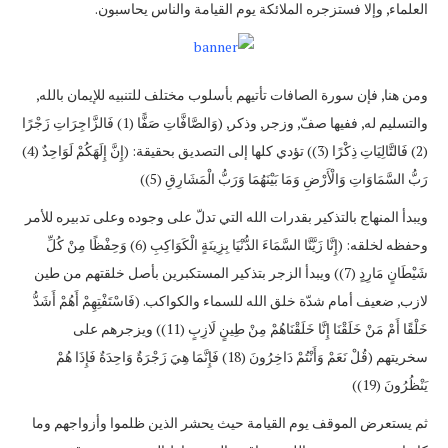
العلماء, وإلا فستزجره الملائكة يوم القيامة والناس يحاسبون.
ومن هنا, فإن سورة الصافات تأتيهم بأسلوب مختلف للتنبيه للإيمان بالله,
والتسليم له, ففيها صفّ, وزجر, وذكر, (وَالصَّافَّاتِ صَفًّا (1) فَالزَّاجِرَاتِ زَجْرًا
(2) فَالتَّالِيَاتِ ذِكْرًا (3)) تؤدي كلها إلى التصديق بحقيقة: (إِنَّ إِلَهَكُمْ لَوَاحِدٌ (4)
رَبُّ السَّمَاوَاتِ وَالْأَرْضِ وَمَا بَيْنَهُمَا وَرَبُّ الْمَشَارِقِ (5))
ويبدأ المنهاج بالتذكير بقدرات الله التي تدلّ على وجوده وعلى تدبيره للأمر
وحفظه لخلقه: (إِنَّا زَيَّنَّا السَّمَاءَ الدُّنْيَا بِزِينَةٍ الْكَوَاكِبِ (6) وَحِفْظًا مِنْ كُلِّ
شَيْطَانٍ مَارِدٍ (7)) ويبدأ الزجر بتذكير المستكبرين بأصل خلقتهم من طين
لازب, ضعيف أمام شدّة خلق الله للسماء والكواكب. (فَاسْتَفْتِهِمْ أَهُمْ أَشَدُّ
خَلْقًا أَمْ مَنْ خَلَقْنَا إِنَّا خَلَقْنَاهُمْ مِنْ طِينٍ لَازِبٍ (11)) ويزجرهم على
سخريتهم (قُلْ نَعَمْ وَأَنْتُمْ دَاخِرُونَ (18) فَإِنَّمَا هِيَ زَجْرَةٌ وَاحِدَةٌ فَإِذَا هُمْ
يَنْظُرُونَ (19))
ثم يستعرض الموقف يوم القيامة حيث يحشر الذين ظلموا وأزواجهم وما