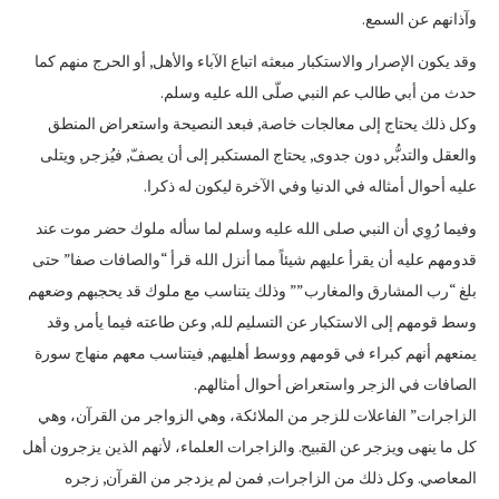
وآذانهم عن السمع.
وقد يكون الإصرار والاستكبار مبعثه اتباع الآباء والأهل, أو الحرج منهم كما
حدث من أبي طالب عم النبي صلّى الله عليه وسلم.
وكل ذلك يحتاج إلى معالجات خاصة, فبعد النصيحة واستعراض المنطق
والعقل والتدبُّر, دون جدوى, يحتاج المستكبر إلى أن يصفّ, فيُزجر, ويتلى
عليه أحوال أمثاله في الدنيا وفي الآخرة ليكون له ذكرا.
وفيما رُوِي أن النبي صلى الله عليه وسلم لما سأله ملوك حضر موت عند
قدومهم عليه أن يقرأ عليهم شيئاً مما أنزل الله قرأ “والصافات صفا” حتى
بلغ “رب المشارق والمغارب”” وذلك يتناسب مع ملوك قد يحجبهم وضعهم
وسط قومهم إلى الاستكبار عن التسليم لله, وعن طاعته فيما يأمر, وقد
يمنعهم أنهم كبراء في قومهم ووسط أهليهم, فيتناسب معهم منهاج سورة
الصافات في الزجر واستعراض أحوال أمثالهم.
الزاجرات” الفاعلات للزجر من الملائكة، وهي الزواجر من القرآن، وهي
كل ما ينهى ويزجر عن القبيح. والزاجرات العلماء، لأنهم الذين يزجرون أهل
المعاصي. وكل ذلك من الزاجرات, فمن لم يزدجر من القرآن, زجره