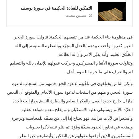
التمكين للقيادة الحكيمة في سورة يوسف
سنتين مضت
في منظومة بناء الحكمة عند من تنقصهم الحكمة, تناولت سورة الحجر
الذين كفروا, وأخذت بيدهم بالعقل المجرّد وبالفطرة السليمة, إلى الله
الخلّاق العليم, وأنه يدبّر الأمر وأن له الطاعة
وتناولت سورة الأنعام المشركين, وحركت عقولهم للإيمان بالله والتسليم
له, والتعرف على ما حرم الله وما أحل.
ولكن الناس يختلفون في تلقّيهم لدعوة الحق. فمنهم من استجاب لدعوة
سورة الحجر, و منهم من استجاب لدعوة سورة الأنعام, والمتوقع أن البعض
مازال خارج حدود العقل والفكر السليم والفطرة النقية, ومازالت تأخذه
العزّة بالإثم ويستولي عليه الاستكبار, ولم يفلح معهم شواهد عقلية,
واستعراض لآيات قرآنية, فهو يحتاج إذا إلى من يصفّه للمحاسبة ويزجره
ويمنعه عن تجاوز الحدود بشدّة وقوّة, ثم يتلو عليه ذكرا بعقوبات
المستكبرين, الذين أوقفوا عقولهم عن التفكير, وأبصارهم عن النظر,