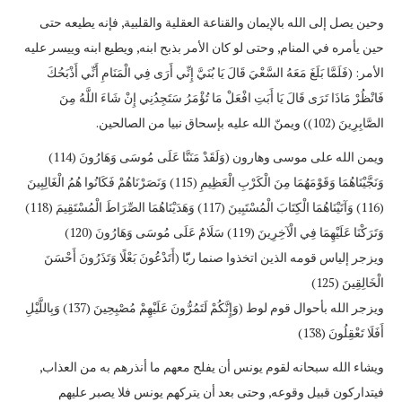
وحين يصل إلى الله بالإيمان والقناعة العقلية والقلبية, فإنه يطيعه حتى
حين يأمره في المنام, وحتى لو كان الأمر بذبح ابنه, ويطيع ابنه وييسر عليه
الأمر: (فَلَمَّا بَلَغَ مَعَهُ السَّعْيَ قَالَ يَا بُنَيَّ إِنِّي أَرَى فِي الْمَنَامِ أَنِّي أَذْبَحُكَ
فَانْظُرْ مَاذَا تَرَى قَالَ يَا أَبَتِ افْعَلْ مَا تُؤْمَرُ سَتَجِدُنِي إِنْ شَاءَ اللَّهُ مِنَ
الصَّابِرِينَ (102)) ويمنّ الله عليه بإسحاق نبيا من الصالحين.
ويمن الله على موسى وهارون (وَلَقَدْ مَنَنَّا عَلَى مُوسَى وَهَارُونَ (114)
وَنَجَّيْنَاهُمَا وَقَوْمَهُمَا مِنَ الْكَرْبِ الْعَظِيمِ (115) وَنَصَرْنَاهُمْ فَكَانُوا هُمُ الْغَالِبِينَ
(116) وَآتَيْنَاهُمَا الْكِتَابَ الْمُسْتَبِينَ (117) وَهَدَيْنَاهُمَا الصِّرَاطَ الْمُسْتَقِيمَ (118)
وَتَرَكْنَا عَلَيْهِمَا فِي الْآخِرِينَ (119) سَلَامٌ عَلَى مُوسَى وَهَارُونَ (120)
ويزجر إلياس قومه الذين اتخذوا صنما ربّّا (أَتَدْعُونَ بَعْلًا وَتَذَرُونَ أَحْسَنَ
الْخَالِقِينَ (125)
ويزجر الله بأحوال قوم لوط (وَإِنَّكُمْ لَتَمُرُّونَ عَلَيْهِمْ مُصْبِحِينَ (137) وَبِاللَّيْلِ
أَفَلَا تَعْقِلُونَ (138)
ويشاء الله سبحانه لقوم يونس أن يفلح معهم ما أنذرهم به من العذاب,
فيتداركون قبيل وقوعه, وحتى بعد أن يتركهم يونس فلا يصبر عليهم