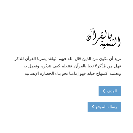
نريد أن نكون من الذين قال الله فيهم: (ولقد يسرنا القرآن للذكر,
فهل من مُدَّكِر!) نحيا بالقرآن, فنتعلم كيف نتدبّره, ونعمل به
ونعلمه, كمنهاج حياة, فهو إمامنا نحو بناء الحضارة الإنسانية
الهدف
رساله الموقع