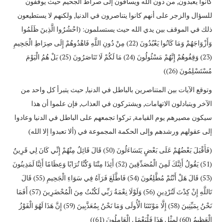
كانوا يعبدون, من دون الله ويساقون إلى صراط الجحيم حيث يوقفون
للسؤال والزجر على أنهم كانوا يتناصرون في الدنيا, ولكنهم لا يستطيعون
ذلك في الموقف بين يدي الله حيث يستسلمون: (احْشُرُوا الَّذِينَ ظَلَمُوا
وَأَزْوَاجَهُمْ وَمَا كَانُوا يَعْبُدُونَ (22) مِنْ دُونِ اللَّهِ فَاهْدُوهُمْ إِلَى صِرَاطِ الْجَحِيمِ
(23) وَقِفُوهُمْ إِنَّهُمْ مَسْئُولُونَ (24) مَا لَكُمْ لَا تَنَاصَرُونَ (25) بَلْ هُمُ الْيَوْمَ
مُسْتَسْلِمُونَ (26))
وتوقع الآيات بين المتناصرين بالباطل في الدنيا, حيث يتبرأ كل واحد من
الآخر ويتبادلون الاتهامات, ويشتركون في العذاب, فإن علموا أن هذا
سيكون مصيرهم يوم القيامة, تركوا تجمعهم على الباطل في الدنيا وعادوا
إلى عقولهم ورشدهم وإلى الحكمة المجموعة في (ألا تعبدوا إلا الله)
(فَأَقْبَلَ بَعْضُهُمْ عَلَى بَعْضٍ يَتَسَاءَلُونَ (50) قَالَ قَائِلٌ مِنْهُمْ إِنِّي كَانَ لِي قَرِينٌ
(51) يَقُولُ أَئِنَّكَ لَمِنَ الْمُصَدِّقِينَ (52) أَئِذَا مِتْنَا وَكُنَّا تُرَابًا وَعِظَامًا أَئِنَّا لَمَدِينُونَ
(53) قَالَ هَلْ أَنْتُمْ مُطَّلِعُونَ (54) فَاطَّلَعَ فَرَآهُ فِي سَوَاءِ الْجَحِيمِ (55) قَالَ
تَاللَّهِ إِنْ كِدْتَ لَتُرْدِينِ (56) وَلَوْلَا نِعْمَةُ رَبِّي لَكُنْتُ مِنَ الْمُحْضَرِينَ (57) أَفَمَا
نَحْنُ بِمَيِّتِينَ (58) إِلَّا مَوْتَتَنَا الْأُولَى وَمَا نَحْنُ بِمُعَذَّبِينَ (59) إِنَّ هَذَا لَهُوَ الْفَوْزُ
الْعَظِيمُ (60) لِمِثْلِ هَذَا فَلْيَعْمَلِ الْعَامِلُونَ (61))