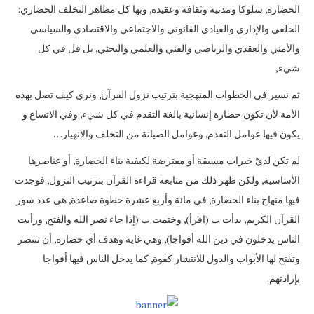
الحضارة, سلوكا ومدنية وثقافة وعقيدة, وبها كل مظاهر التخلف الحضاري:
الخلقي والإداري والقيادي القانوني والاجتماعي والاقتصادي والسياسي
والأمني والعقدي والرياضي والفني والعلمي والبحثي, بل قل في كل
شيء,
ثم نسير في الخطوات المنهجية بترتيب نزول القرآن, ونرى كيف تصل بهذه
الأمة لأن تكون حضارة إنسانية بالغة التقدم في كل شيء, وفي الاتساع و
يكون فيها عوامل التقدم, وعوامل الصيانة من التخلف والانهيار…
لم تكن لديّ خبرات مسبقة أو مفترضة لكيفية بناء الحضارة, أو عناصرها
الأساسية, ولكن ظهر ذلك من متابعة قراءة القرآن بترتيب النزول, فوجدت
فيها منهاج بناء الحضارة, في مائة وأربع عشرة خطوة صاعدة, هي عدد سور
القرآن الكريم, بدأت ب (اقرأ), وختمت ب (إذا جاء نصر الله والفتح, ورأيت
الناس يدخلون في دين الله أفواجا), وهي غاية وهدف أي حضارة, أن تنتصر
وتفتح لها الأبواب والدول للانتشار كقوة, كما يدخل الناس فيها أفواجا
بإرادتهم.