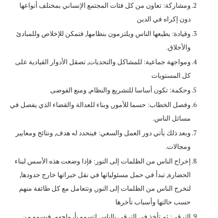
ومشاركة: تعاون من كل فئات المجتمع الإنساني بمختلف أنواعها
دون إكراه في الدين
وقيادة: يطيعها الناس ويلتزمون بنظامها, فتمكن للإخلاص وللمبادئ
والأخلاق.
ومواجهة جماعية: للمشاكل والتحديات, تصقل الأدوار القيادية على
كل المستويات
وحكمة: تكون أساسا للتشريع والنظام, ومنع الفوضى
وفصل الخطاب: حسما للأمور, وبناء للعدالة والقضاء الذي يفصل في
مسائل الناس.
وبعد ذلك يأتي دور العمل والسعي: فيتحدد له هدف, ونتائج ومعايير
ومجالات.
إخراج الناس من الظلمات إلى النور: فإذا وضعت هذه الأسس لبناء
الحضارة, تبدأ في حمل مسئولياتها في نقل خبراتها خارج حدودها,
لتخرج الناس من الظلمات إلى النور, وتتعامل مع كل طائفة منهم
حسب حالتها وأسباب تأخرها
الترقي: ثم تأخذ في الترقي بالناس لتسمو بأرواحهم, فيسمو من