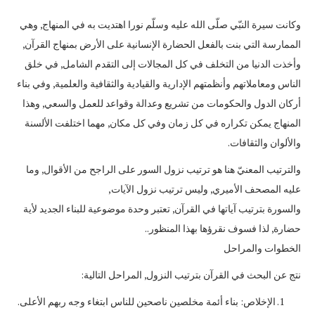
وكانت سيرة النبّي صلّى الله عليه وسلّم نورا اهتديت به في المنهاج, وهي
الممارسة التي بنت بالفعل الحضارة الإنسانية على الأرض بمنهاج القرآن,
وأخذت الدنيا من التخلف في كل المجالات إلى التقدم الشامل, في خلق
الناس ومعاملاتهم وأنظمتهم الإدارية والقيادية والثقافية والعلمية, وفي بناء
أركان الدول والحكومات من تشريع وعدالة وقواعد للعمل والسعي, وهذا
المنهاج يمكن تكراره في كل زمان وفي كل مكان, مهما اختلفت الألسنة
والألوان والثقافات.
والترتيب المعنيّ هنا هو ترتيب نزول السور على الراجح من الأقوال, وما
عليه المصحف الأميري, وليس ترتيب نزول الآيات,
والسورة بترتيب آياتها في القرآن, تعتبر وحدة موضوعية للبناء الجديد لأية
حضارة, لذا فسوف نقرؤها بهذا المنظور..
الخطوات والمراحل
نتج عن البحث في القرآن بترتيب النزول, المراحل التالية:
الإخلاص: بناء أئمة مخلصين ناصحين للناس ابتغاء وجه ربهم الأعلى.