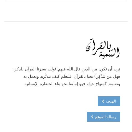
نريد أن نكون من الذين قال الله فيهم: (ولقد يسرنا القرآن للذكر,
فهل من مُدَّكِر!) نحيا بالقرآن, فنتعلم كيف نتدبّره, ونعمل به
ونعلمه, كمنهاج حياة, فهو إمامنا نحو بناء الحضارة الإنسانية
الهدف
رساله الموقع