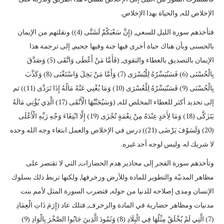
الإخلاص لله, والحياة بهذا الإخلاص.
فتأخذهم سورة الليل للسعي, (إِنَّ سَعْيَكُمْ لَشَتَّى (4)) ونقلتهم من الإيمان
بالحسنى وبأن هناك حياة أخرى فيها جنة وفيها جحيم, إلى ترجمة هذا
الإيمان بالتصديق بالعطاء والتقوى, (فَأَمَّا مَنْ أَعْطَى وَاتَّقَى (5) وَصَدَّقَ
بِالْحُسْنَى (6) فَسَنُيَسِّرُهُ لِلْيُسْرَى (7) وَأَمَّا مَنْ بَخِلَ وَاسْتَغْنَى (8) وَكَذَّبَ
بِالْحُسْنَى (9) فَسَنُيَسِّرُهُ لِلْعُسْرَى (10) وَمَا يُغْنِي عَنْهُ مَالُهُ إِذَا تَرَدَّى (11)) ثم
إلى تحديد أكثر للعطاء المخلص لله, (وَسَيُجَنَّبُهَا الْأَتْقَى (17) الَّذِي يُؤْتِي مَالَهُ
يَتَزَكَّى (18) وَمَا لِأَحَدٍ عِنْدَهُ مِنْ نِعْمَةٍ تُجْزَى (19) إِلَّا ابْتِغَاءَ وَجْهِ رَبِّهِ الْأَعْلَى
(20) وَلَسَوْفَ يَرْضَى (21)) درس في الإخلاص والعمل ابتغاء وجه الله وحده
لا شريك له. وليس لوجه أحد غيره.
وتأخذهم سورة الفجر إلى محاذير هدم الحضارات, التي لا تقتصر على
مظاهر المدنيّة والتطوير للمادة وللأرض وزخرفها, ولكنها تربط ذلك بسلوك
الإنسان ومدى إصلاحه للدنيا من حوله, فتضرب السورة المثل لأمم بنت
مدنيات ومظاهر حضارية في المادة والزخرف, فتلك عاد (إِرَمَ ذَاتِ الْعِمَادِ
(7) الَّتِي لَمْ يُخْلَقْ مِثْلُهَا فِي الْبِلَادِ (8) وَثَمُودَ الَّذِينَ جَابُوا الصَّخْرَ بِالْوَادِ (9)