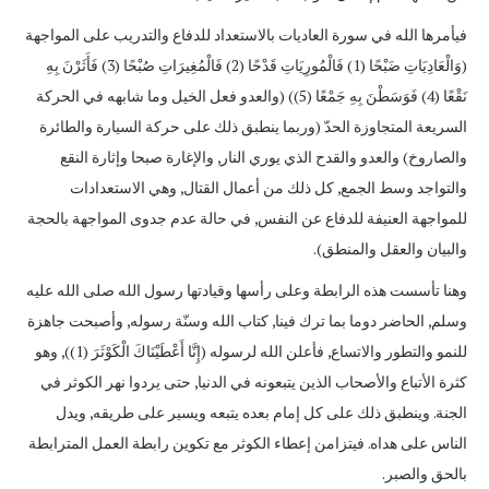
فيأمرها الله في سورة العاديات بالاستعداد للدفاع والتدريب على المواجهة
(وَالْعَادِيَاتِ ضَبْحًا (1) فَالْمُورِيَاتِ قَدْحًا (2) فَالْمُغِيرَاتِ صُبْحًا (3) فَأَثَرْنَ بِهِ
نَقْعًا (4) فَوَسَطْنَ بِهِ جَمْعًا (5)) (والعدو فعل الخيل وما شابهه في الحركة
السريعة المتجاوزة الحدّ (وربما ينطبق ذلك على حركة السيارة والطائرة
والصاروخ) والعدو والقدح الذي يوري النار, والإغارة صبحا وإثارة النقع
والتواجد وسط الجمع, كل ذلك من أعمال القتال, وهي الاستعدادات
للمواجهة العنيفة للدفاع عن النفس, في حالة عدم جدوى المواجهة بالحجة
والبيان والعقل والمنطق).
وهنا تأسست هذه الرابطة وعلى رأسها وقيادتها رسول الله صلى الله عليه
وسلم, الحاضر دوما بما ترك فينا, كتاب الله وسنّة رسوله, وأصبحت جاهزة
للنمو والتطور والاتساع, فأعلن الله لرسوله (إِنَّا أَعْطَيْنَاكَ الْكَوْثَرَ (1)), وهو
كثرة الأتباع والأصحاب الذين يتبعونه في الدنيا, حتى يردوا نهر الكوثر في
الجنة. وينطبق ذلك على كل إمام بعده يتبعه ويسير على طريقه, ويدل
الناس على هداه. فيتزامن إعطاء الكوثر مع تكوين رابطة العمل المترابطة
بالحق والصبر.