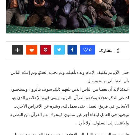
0
مشاركة
حتى الآن, تم تكليف الإمام وبدء تأهيله, وتم تحديد العدوّ, وتم إعلام الناس
بأن الدنيا إلى نهاية وزوال.
عندئذ لابد أن بعضا من الناس الذين بلغهم ذلك, سوف يتأثرون ويستجيبون
لداعي الذكر. هؤلاء يتولاهم القرآن بالتربية ويبني فيهم الإخلاص, الذي هو
الأساس في فريق العمل, حتى يعمل لله, ويتنزه عن الأغراض الأخرى,
ويجتهد في العمل ابتغاء أجر غير ممنون. فيتحرك بهم القرآن من النظرية
والاعتقاد إلى السلوك, أولا بأول.
فاستمرت السور من الليل إلى الإخلاص تنشيء هذا الفريق وتدربه على