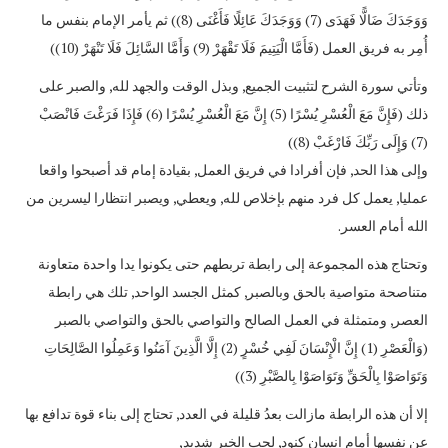
وَوَجَدَكَ ضَالًّا فَهَدَى (7) وَوَجَدَكَ عَائِلًا فَأَغْنَى (8)) ثم يأمر الإمام بنفس ما
أُمِر به فريق العمل (فَأَمَّا الْيَتِيمَ فَلَا تَقْهَرْ (9) وَأَمَّا السَّائِلَ فَلَا تَنْهَرْ (10))
وتأتي سورة الشرح لتثبيت الجميع, وبذل الوقت والجهد لله, والصبر على
ذلك (فَإِنَّ مَعَ الْعُسْرِ يُسْرًا (5) إِنَّ مَعَ الْعُسْرِ يُسْرًا (6) فَإِذَا فَرَغْتَ فَانْصَبْ
(7) وَإِلَى رَبِّكَ فَارْغَبْ (8))
وإلى هذا الحد, فإن أفرادا في فريق العمل, بقيادة إمام قد أصبحوا واقعا
عمليا, يعمل كل فرد منهم بإخلاص لله, ويعطي, ويصبر انتظارا ليسرين من
الله أمام العسر.
وتحتاج هذه المجموعة إلى رابطة تربطهم حتى يكونوا يدا واحدة متعاونة
متناصحة متواصية بالحق وبالصبر, كمثل الجسد الواحد, تلك هي رابطة
العصر, ومتمثلة في العمل الصالح والتواصي بالحق والتواصي بالصبر
(وَالْعَصْرِ (1) إِنَّ الْإِنْسَانَ لَفِي خُسْرٍ (2) إِلَّا الَّذِينَ آمَنُوا وَعَمِلُوا الصَّالِحَاتِ
وَتَوَاصَوْا بِالْحَقِّ وَتَوَاصَوْا بِالصَّبْرِ (3))
إلا أن هذه الرابطة مازالت بعدُ قليلة في العدد, تحتاج إلى بناء قوة تدافع بها
عن نفسها أمام إنسان كنود, لحب الخير شديد,