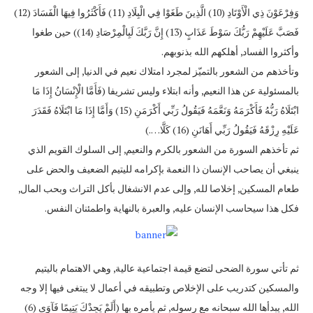
وَفِرْعَوْنَ ذِي الْأَوْتَادِ (10) الَّذِينَ طَغَوْا فِي الْبِلَادِ (11) فَأَكْثَرُوا فِيهَا الْفَسَادَ (12)
فَصَبَّ عَلَيْهِمْ رَبُّكَ سَوْطَ عَذَابٍ (13) إِنَّ رَبَّكَ لَبِالْمِرْصَادِ (14)) حين طغوا
وأكثروا الفساد, أهلكهم الله بذنوبهم.
وتأخذهم من الشعور بالتميّز لمجرد امتلاك نعيم في الدنيا, إلى الشعور
بالمسئولية عن هذا النعيم, وأنه ابتلاء وليس تشريفا (فَأَمَّا الْإِنْسَانُ إِذَا مَا
ابْتَلَاهُ رَبُّهُ فَأَكْرَمَهُ وَنَعَّمَهُ فَيَقُولُ رَبِّي أَكْرَمَنِ (15) وَأَمَّا إِذَا مَا ابْتَلَاهُ فَقَدَرَ
عَلَيْهِ رِزْقَهُ فَيَقُولُ رَبِّي أَهَانَنِ (16) كَلَّا….)
ثم تأخذهم السورة من الشعور بالكرم والنعيم, إلى السلوك القويم الذي
ينبغي أن يصاحب الإنسان ذا النعمة بإكرامه لليتيم الضعيف والحض على
طعام المسكين, إخلاصا لله, وإلى عدم الانشغال بأكل التراث وبحب المال,
فكل هذا سيحاسب الإنسان عليه, والعبرة بالنهاية واطمئنان النفس.
ثم تأتي سورة الضحى لتضع قيمة اجتماعية عالية, وهي الاهتمام باليتيم
والمسكين كتدريب على الإخلاص وتطبيقه في أعمال لا يبتغى فيها إلا وجه
الله, يبدأها الله سبحانه مع رسوله, ثم يأمره بها (أَلَمْ يَجِدْكَ يَتِيمًا فَآوَى (6)