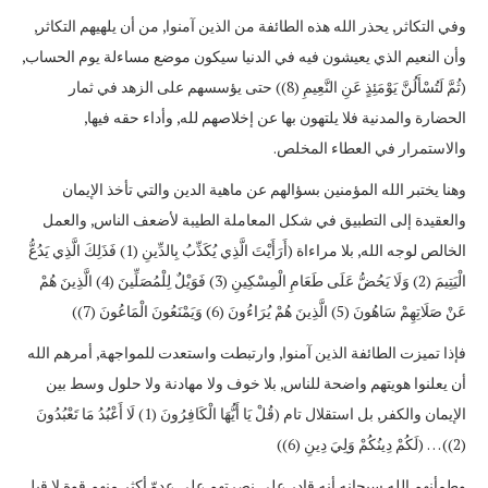
وفي التكاثر, يحذر الله هذه الطائفة من الذين آمنوا, من أن يلهيهم التكاثر,
وأن النعيم الذي يعيشون فيه في الدنيا سيكون موضع مساءلة يوم الحساب,
(ثُمَّ لَتُسْأَلُنَّ يَوْمَئِذٍ عَنِ النَّعِيمِ (8)) حتى يؤسسهم على الزهد في ثمار
الحضارة والمدنية فلا يلتهون بها عن إخلاصهم لله, وأداء حقه فيها,
والاستمرار في العطاء المخلص.
وهنا يختبر الله المؤمنين بسؤالهم عن ماهية الدين والتي تأخذ الإيمان
والعقيدة إلى التطبيق في شكل المعاملة الطيبة لأضعف الناس, والعمل
الخالص لوجه الله, بلا مراءاة (أَرَأَيْتَ الَّذِي يُكَذِّبُ بِالدِّينِ (1) فَذَلِكَ الَّذِي يَدُعُّ
الْيَتِيمَ (2) وَلَا يَحُضُّ عَلَى طَعَامِ الْمِسْكِينِ (3) فَوَيْلٌ لِلْمُصَلِّينَ (4) الَّذِينَ هُمْ
عَنْ صَلَاتِهِمْ سَاهُونَ (5) الَّذِينَ هُمْ يُرَاءُونَ (6) وَيَمْنَعُونَ الْمَاعُونَ (7))
فإذا تميزت الطائفة الذين آمنوا, وارتبطت واستعدت للمواجهة, أمرهم الله
أن يعلنوا هويتهم واضحة للناس, بلا خوف ولا مهادنة ولا حلول وسط بين
الإيمان والكفر, بل استقلال تام (قُلْ يَا أَيُّهَا الْكَافِرُونَ (1) لَا أَعْبُدُ مَا تَعْبُدُونَ
(2)) … (لَكُمْ دِينُكُمْ وَلِيَ دِينِ (6))
وطمأنهم الله سبحانه أنه قادر على نصرتهم على عدوّ أكثر منهم قوة لا قبل