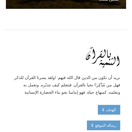
نريد أن نكون من الذين قال الله فيهم: (ولقد يسرنا القرآن للذكر,
فهل من مُدَّكِر!) نحيا بالقرآن, فنتعلم كيف نتدبّره, ونعمل به
ونعلمه, كمنهاج حياة, فهو إمامنا نحو بناء الحضارة الإنسانية
الهدف
رساله الموقع