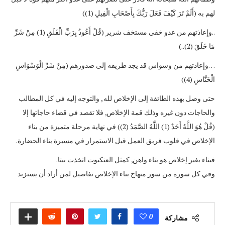
لهم به (أَلَمْ تَرَ كَيْفَ فَعَلَ رَبُّكَ بِأَصْحَابِ الْفِيلِ (1))
..وإعاذتهم من عدو خفي مستخف شرير (قُلْ أَعُوذُ بِرَبِّ الْفَلَقِ (1) مِنْ شَرِّ
مَا خَلَقَ (2)..)
…وإعاذتهم من وسواس قد يجد طريقه إلى صدورهم (مِنْ شَرِّ الْوَسْوَاسِ
الْخَنَّاسِ (4))
حتى وصل بهذه الطائفة إلى الإخلاص لله , والتوجه إليه في كل المطالب
والحاجات دون غيره وذلك قمة الإخلاص, فلا تقصد في قضاء حاجاتها إلا
(قُلْ هُوَ اللَّهُ أَحَدٌ (1) اللَّهُ الصَّمَدُ (2)) في نهاية مرحلة متميزة من بناء
الإخلاص في قلوب فريق العمل قبل الاستمرار في مسيرة بناء الحضارة.
فبناء بغير إخلاص هو بناء واهن, كمثل العنكبوت اتخذت بيتا.
وفي كل سورة من سور منهاج بناء الإخلاص تفاصيل لمن أراد أن يستزيد
0
مشاركة