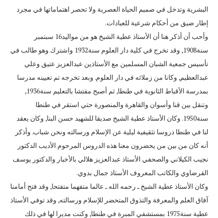
البشرية وتدخل في صميم الحياة العصرية ولا تحصر اهتماماتها في مجرد
إطار ضيق من أحكام شرعية للعبادات‏.‏
وأحب أن أذكر هنا أن الأستاذ عطية الشيخ هو من مواليد‏16‏ سبتمبر
سنة‏1908,‏ وقد تخرج في كلية دار العلوم سنة‏1932‏ واشترك وهو طالب في
تأسيس جمعية الشبان المسلمين مع الأستاذين عبدالعزيز عتيق وعلي
عبدالعظيم‏,‏ وكانا من زملائه في دار العلوم‏.‏ وبعد تخرجه تم تعيينه مدرسا
بمدرسة الأقباط الثانوية في طنطا‏,‏ ثم أصبح مفتشا بالتعليم سنة‏1936,‏
وتنقل بين قنا وأسوان والقاهرة والمنصورة حتي استقر في طنطا
سنة‏1950.‏ وكان الأستاذ عطية الشيخ صديقا للشهيد حسن البنا‏,‏ وكان يعقد
لنا في طنطا دروسا تثقيفية ليلية عن الإسلام ورسالته ونحن شباب‏.‏ وأذكر
أنه كان من بين من يحضرون معنا هذه الدروس المرحوم الأديب الدكتور
نجيب الكيلاني والصحفي الأستاذ عبدالعزيز هلالي بالأخبار والدكتور يوسف
القرضاوي والكاتب المعروف الأستاذ جمال بدوي‏.‏
وكان الأستاذ عطية الشيخ ـ رحمه الله ـ عالما متفهما متفتحا‏,‏ وقد فتح أمامنا
آفاق العلم والمعرفة والتذوق المتحضر للإسلام ورسالته‏,‏ وقد توفي الأستاذ
عطية سنة‏1975‏ بمستشفي المبرة في طنطا‏,‏ وكنت مديرا لها في ذلك