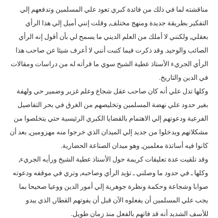
مناقشته لما في ذلك من فائدة كبري تعود علي المسلمين وتدفعهم إلي
التفكير بطريقة جديدة ومنهج مختلف‏,‏ وقلت إنني أميل إلي هذا الرأي
بعقلي‏,‏ ولكنني لا أملك من العلم الديني ما يسمح لي بأن أقول إنه الرأي
الصائب والوحيد‏.‏ وقد ذكرت فيما كتبت أنني لا أعرف شيئا عن صاحب هذا
الرأي الجريء الأستاذ عطية الشيخ سوي ما قرأته له من دراسات ومقالات
في الدين والتاريخ‏.‏
وكلها تدل علي أنه كان صاحب عقل شجاع وعلم غزير وضمير حي ولهفة
بغير حدود علي نهضة المسلمين وتخليصهم من الغرق في بحر التفاصيل
الفرعية ودعوتهم إلي الاهتمام بالقضايا الكبري الرئيسية حتي يتخلصوا من
مشكلاتهم ويدخلوا من جديد إلي الميدان الذي خرجوا منه مهزومين‏,‏ بعد أن
كانوا فيه أساتذة معلمين‏,‏ وهو ميدان الصناعة الحضارية‏.‏
وقد تلقيت عدة تعليقات كريمة حول الأستاذ عطية الشيخ ورأيه الجريء‏,‏
وكلها ـ في حدود ما وصلني ـ تؤيد الرأي وصاحبه‏,‏ وتري في موقفه ودعوته
صوابا وشجاعة وحكمة ونظرة جوهرية إلي أمور الدين ووعيا صحيحا بما
يجب علي المسلمين أن يفعلوه الآن قبل أن يفوتهم القطار‏,‏ الذي يبدو
للأسف الشديد أنه قد فاتهم بالفعل منذ زمان طويل‏.‏