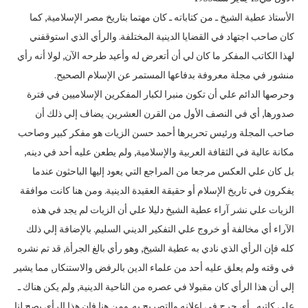
الأستاذ عطية الشيخ ـ من كتاباته ـ كان مهتما بتاريخ مصر الإسلامية‏,‏ كما
كان صاحب اجتهاد في القضايا الدينية المختلفة‏.‏ والرأي الذي استوقفني
لهذا الكاتب المفكر ما كان لي أن أتعرض له وأعيد طرحه الآن‏,‏ لولا أنه رأي
منشور في مجلة معروفة بدفاعها المستمر عن الإسلام الصحيح‏.‏
وحرصها الدائم علي أن تكون منبرا لكبار المفكرين الإسلاميين في فترة
صدورها‏,‏ أي في النصف الأول من القرن العشرين‏.‏ يضاف إلي ذلك أن
صاحب المجلة ورئيس تحريرها أحمد حسن الزيات هو مفكر كبير وصاحب
مكانة عالية في الثقافة العربية والإسلامية‏,‏ ولم يطعن عليه أحد في دينه‏,‏
بل كان علي العكس مرجعا من المراجع التي يعود إليها الباحثون عندما
يفكرون في تاريخ الإسلام أو حقيقة العقيدة الدينية‏.‏ ومن هنا كانت موافقة
الزيات علي نشر آراء عطية الشيخ دليلا علي أن الزيات لم يجد في هذه
الآراء أي مخالفة أو خروج علي التفكير الديني السليم‏.‏ بالإضافة إلي ذلك
كله فإن الرأي الذي نادي به عطية الشيخ‏,‏ وهو رأي بالغ الجرأة‏,‏ قد تم نشره
في وقته ولم يعلق عليه أحد من علماء الدين بالرفض والاستنكار‏,‏ مما يشير
إلي أن هذا الرأي كان مقبولا في عصره من الناحية الدينية‏,‏ ولم يكن هناك ـ
علي كاتبه ـ أي حرج في اعلانه والتصريح به‏.‏ ومن هنا فإن هذا الرأي يصح لنا