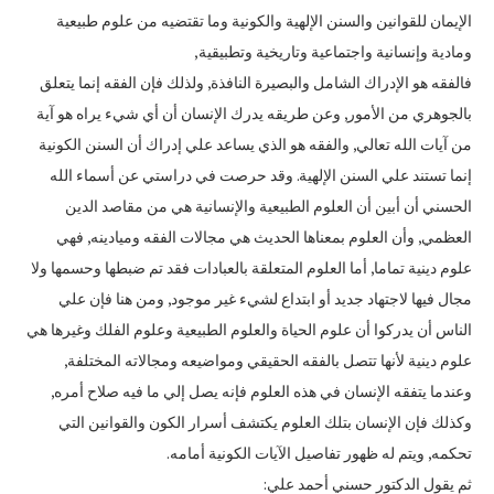
الإيمان للقوانين والسنن الإلهية والكونية وما تقتضيه من علوم طبيعية
ومادية وإنسانية واجتماعية وتاريخية وتطبيقية‏,‏
فالفقه هو الإدراك الشامل والبصيرة النافذة‏,‏ ولذلك فإن الفقه إنما يتعلق
بالجوهري من الأمور‏,‏ وعن طريقه يدرك الإنسان أن أي شيء يراه هو آية
من آيات الله تعالي‏,‏ والفقه هو الذي يساعد علي إدراك أن السنن الكونية
إنما تستند علي السنن الإلهية‏.‏ وقد حرصت في دراستي عن أسماء الله
الحسني أن أبين أن العلوم الطبيعية والإنسانية هي من مقاصد الدين
العظمي‏,‏ وأن العلوم بمعناها الحديث هي مجالات الفقه وميادينه‏,‏ فهي
علوم دينية تماما‏,‏ أما العلوم المتعلقة بالعبادات فقد تم ضبطها وحسمها ولا
مجال فيها لاجتهاد جديد أو ابتداع لشيء غير موجود‏,‏ ومن هنا فإن علي
الناس أن يدركوا أن علوم الحياة والعلوم الطبيعية وعلوم الفلك وغيرها هي
علوم دينية لأنها تتصل بالفقه الحقيقي ومواضيعه ومجالاته المختلفة‏,‏
وعندما يتفقه الإنسان في هذه العلوم فإنه يصل إلي ما فيه صلاح أمره‏,‏
وكذلك فإن الإنسان بتلك العلوم يكتشف أسرار الكون والقوانين التي
تحكمه‏,‏ ويتم له ظهور تفاصيل الآيات الكونية أمامه‏.‏
ثم يقول الدكتور حسني أحمد علي‏:‏