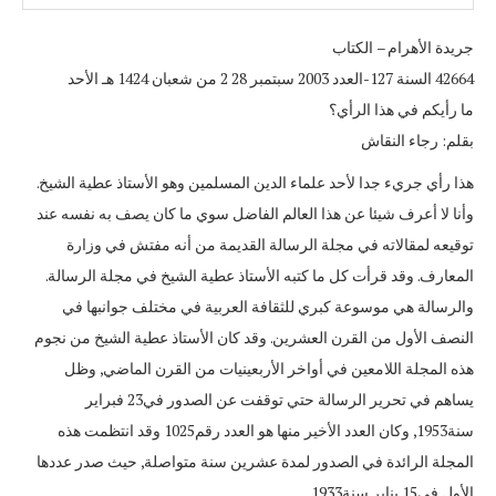
جريدة الأهرام – الكتاب
42664 ‏السنة 127-العدد 2003 سبتمبر 28 ‏2 من شعبان 1424 هـ الأحد
ما رأيكم في هذا الرأي؟
بقلم‏:‏ رجاء النقاش
هذا رأي جريء جدا لأحد علماء الدين المسلمين وهو الأستاذ عطية الشيخ‏.‏
وأنا لا أعرف شيئا عن هذا العالم الفاضل سوي ما كان يصف به نفسه عند
توقيعه لمقالاته في مجلة الرسالة القديمة من أنه مفتش في وزارة
المعارف‏.‏ وقد قرأت كل ما كتبه الأستاذ عطية الشيخ في مجلة الرسالة‏.‏
والرسالة هي موسوعة كبري للثقافة العربية في مختلف جوانبها في
النصف الأول من القرن العشرين‏.‏ وقد كان الأستاذ عطية الشيخ من نجوم
هذه المجلة اللامعين في أواخر الأربعينيات من القرن الماضي‏,‏ وظل
يساهم في تحرير الرسالة حتي توقفت عن الصدور في‏23‏ فبراير
سنة‏1953,‏ وكان العدد الأخير منها هو العدد رقم‏1025‏ وقد انتظمت هذه
المجلة الرائدة في الصدور لمدة عشرين سنة متواصلة‏,‏ حيث صدر عددها
الأول في‏15‏ يناير سنة‏1933‏