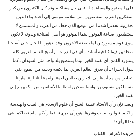
علي المجتمع والمساعدة له علي حل مشاكله‏.‏ وقد كان الكثيرون من كبار
المفكرين العرب المعاصرين‏,‏ من سلامة موسي إلي أحمد بهاء الدين‏,‏
يحذروننا تحذيرا شديدا من الوضع الذي جعل من العرب والمسلمين لا
يستطيعون صناعة الموتور‏,‏ بينما الموتور هو أصل الصناعة وبدونه لا نكون
سوي قوم مستوردين لما يصنعه الآخرون‏.‏ وقد تدهور بنا الحال حتي أصبحنا
متخلفين فيما كنا فيه أساتذة‏,‏ أي في الزراعة‏,‏ وأصبح العالم العربي كله
يستورد القمح‏,‏ أي لقمة الخبز‏,‏ بينما يستطيع بلد واحد مثل السودان ـ كما
يقول الخبراء ـ أن يغرق العالم العربي بما يكفيه ويغنيه من القمح حتي
نتخلص من مد أيدينا إلي الآخرين طالبين لقمتنا ولقمة أبنائنا‏.‏ إننا مازلنا
مستهلكين مستوردين ولسنا منتجين لمطالبنا الأساسية من الكمبيوتر إلي
لقمة الخبز‏.‏
وبعد‏..‏ فإن رأي الأستاذ عطية الشيخ أن علوم الإسلام هي الطب والهندسة
والكيمياء والرياضيات وغيرها‏..‏ هو رأي جريء‏..‏ فما رأيكم‏..‏ دام فضلكم‏..‏ في
هذا الرأي؟‏!‏
جريدة الأهرام – الكتاب