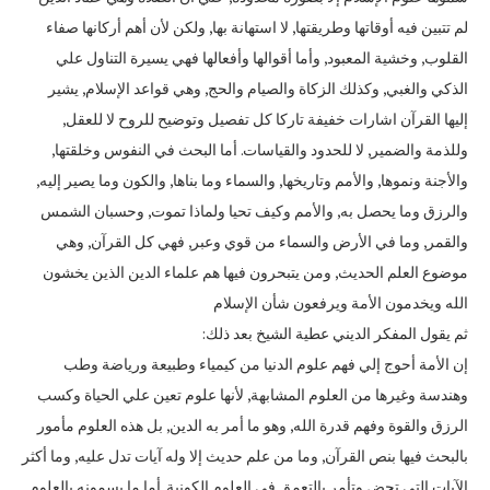
لم تتبين فيه أوقاتها وطريقتها‏,‏ لا استهانة بها‏,‏ ولكن لأن أهم أركانها صفاء
القلوب‏,‏ وخشية المعبود‏,‏ وأما أقوالها وأفعالها فهي يسيرة التناول علي
الذكي والغبي‏,‏ وكذلك الزكاة والصيام والحج‏,‏ وهي قواعد الإسلام‏,‏ يشير
إليها القرآن اشارات خفيفة تاركا كل تفصيل وتوضيح للروح لا للعقل‏,‏
وللذمة والضمير‏,‏ لا للحدود والقياسات‏.‏ أما البحث في النفوس وخلقتها‏,‏
والأجنة ونموها‏,‏ والأمم وتاريخها‏,‏ والسماء وما بناها‏,‏ والكون وما يصير إليه‏,‏
والرزق وما يحصل به‏,‏ والأمم وكيف تحيا ولماذا تموت‏,‏ وحسبان الشمس
والقمر‏,‏ وما في الأرض والسماء من قوي وعبر‏,‏ فهي كل القرآن‏,‏ وهي
موضوع العلم الحديث‏,‏ ومن يتبحرون فيها هم علماء الدين الذين يخشون
الله ويخدمون الأمة ويرفعون شأن الإسلام
ثم يقول المفكر الديني عطية الشيخ بعد ذلك‏:‏
إن الأمة أحوج إلي فهم علوم الدنيا من كيمياء وطبيعة ورياضة وطب
وهندسة وغيرها من العلوم المشابهة‏,‏ لأنها علوم تعين علي الحياة وكسب
الرزق والقوة وفهم قدرة الله‏,‏ وهو ما أمر به الدين‏,‏ بل هذه العلوم مأمور
بالبحث فيها بنص القرآن‏,‏ وما من علم حديث إلا وله آيات تدل عليه‏,‏ وما أكثر
الآيات التي تحض وتأمر بالتعمق في العلوم الكونية‏.‏ أما ما يسمونه بالعلوم