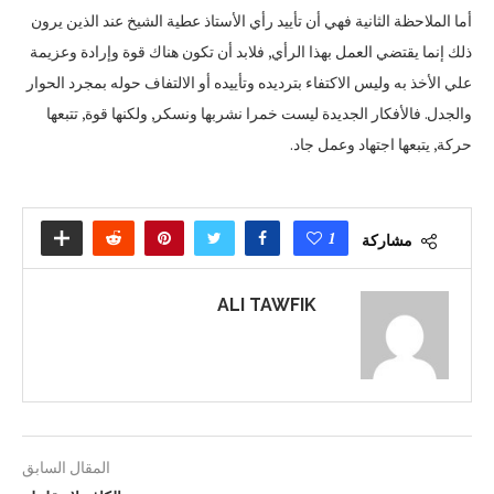
أما الملاحظة الثانية فهي أن تأييد رأي الأستاذ عطية الشيخ عند الذين يرون
ذلك إنما يقتضي العمل بهذا الرأي‏,‏ فلابد أن تكون هناك قوة وإرادة وعزيمة
علي الأخذ به وليس الاكتفاء بترديده وتأييده أو الالتفاف حوله بمجرد الحوار
والجدل‏.‏ فالأفكار الجديدة ليست خمرا نشربها ونسكر‏,‏ ولكنها قوة‏,‏ تتبعها
حركة‏,‏ يتبعها اجتهاد وعمل جاد‏.‏
1
مشاركة
ALI TAWFIK
المقال السابق