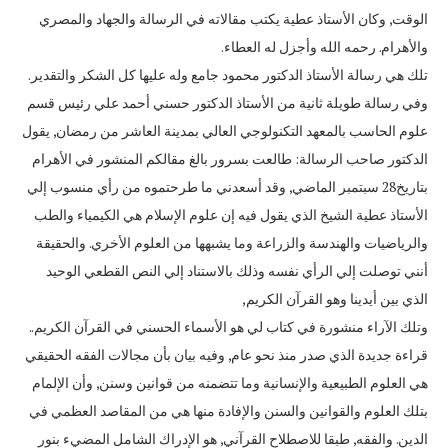
الوقت‏,‏ وكان الأستاذ عطية يكتب مقالاته في الرسالة والجهاد والمصري
والأهرام‏.‏ رحمه الله وأجزل له العطاء‏.‏
تلك هي رسالة الأستاذ الدكتور محمود جامع وله عليها كل الشكر والتقدير‏.‏
وفي رسالة طويلة ثانية من الأستاذ الدكتور حسني أحمد علي رئيس قسم
علوم الحاسب بالمعهد التكنولوجي العالي بمدينة العاشر من رمضان‏,‏ يقول
الدكتور صاحب الرسالة‏:‏ طالعت بسرور بالغ مقالكم المنشور في الأهرام
بتاريخ‏28‏ سبتمبر الماضي‏,‏ وقد أسعدني ما طرحتموه من رأي منسوب إلي
الأستاذ عطية الشيخ الذي يقول فيه إن علوم الإسلام هي الكيمياء والطب
والرياضيات والهندسة والزراعة وما يشبهها من العلوم الأخري‏.‏ والحقيقة
أنني توصلت إلي الرأي نفسه وذلك بالاستناد إلي النص القطعي الوحيد
الذي بين أيدينا وهو القرآن الكريم‏,‏
وتلك الآراء منشورة في كتاب لي هو الأسماء الحسني في القرآن الكريم‏..‏
قراءة جديدة الذي صدر منذ نحو عام‏,‏ وفيه بيان بأن مجالات الفقه الحقيقي
هي العلوم الطبيعية والإنسانية وما تتضمنه من قوانين وسنن‏,‏ وأن الإلمام
بتلك العلوم والقوانين والسنن والإفادة منها هي من المقاصد العظمي في
الدين‏.‏ والفقه‏,‏ طبقا للاصطلاح القرآني‏,‏ هو الإدراك الشامل المضيء بنور