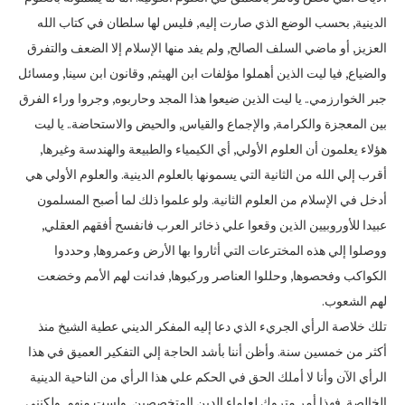
الدينية‏,‏ بحسب الوضع الذي صارت إليه‏,‏ فليس لها سلطان في كتاب الله
العزيز‏,‏ أو ماضي السلف الصالح‏,‏ ولم يفد منها الإسلام إلا الضعف والتفرق
والضياع‏,‏ فيا ليت الذين أهملوا مؤلفات ابن الهيثم‏,‏ وقانون ابن سينا‏,‏ ومسائل
جبر الخوارزمي‏..‏ يا ليت الذين ضيعوا هذا المجد وحاربوه‏,‏ وجروا وراء الفرق
بين المعجزة والكرامة‏,‏ والإجماع والقياس‏,‏ والحيض والاستحاضة‏..‏ يا ليت
هؤلاء يعلمون أن العلوم الأولي‏,‏ أي الكيمياء والطبيعة والهندسة وغيرها‏,‏
أقرب إلي الله من الثانية التي يسمونها بالعلوم الدينية‏.‏ والعلوم الأولي هي
أدخل في الإسلام من العلوم الثانية‏.‏ ولو علموا ذلك لما أصبح المسلمون
عبيدا للأوروبيين الذين وقعوا علي ذخائر العرب فانفسح أفقهم العقلي‏,‏
ووصلوا إلي هذه المخترعات التي أثاروا بها الأرض وعمروها‏,‏ وحددوا
الكواكب وفحصوها‏,‏ وحللوا العناصر وركبوها‏,‏ فدانت لهم الأمم وخضعت
لهم الشعوب‏.‏
تلك خلاصة الرأي الجريء الذي دعا إليه المفكر الديني عطية الشيخ منذ
أكثر من خمسين سنة‏.‏ وأظن أننا بأشد الحاجة إلي التفكير العميق في هذا
الرأي الآن وأنا لا أملك الحق في الحكم علي هذا الرأي من الناحية الدينية
الخالصة‏,‏ فهذا أمر متروك لعلماء الدين المتخصصين‏,‏ ولست منهم‏,‏ ولكنني