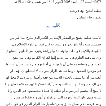
42678 ‏السنة 127-العدد 2003 اكتوبر 12 ‏16 من شعبان 1424 هـ الأحد
عطية الشيخ‏:‏ وفاء وتحية
بقلم‏:‏ رجاء النقاش
الأستاذ عطية الشيخ هو المفكر الإسلامي الكبير الذي طرح منذ أكثر من
خمسين سنة رأيا بالغ الجرأة والشجاعة قال فيه‏:‏ إن علوم الإسلام هي
الطبيعة والكيمياء والطب والهندسة والزراعة وغيرها من العلوم المشابهة‏,‏
وإن مثل هذه العلوم هي التي يدعو إليها القرآن الكريم وهي التي تنفع
المسلمين وتساعدهم علي أن يقفوا علي أقدامهم من جديد بعد أن أصبحوا
في مؤخرة الصفوف‏.‏ وصاحب هذا الرأي يقول ما لا أستطيع أن أؤيده أو
أنفيه من أن ما يسمي بالعلوم الدينية من فقه وأصول وغير ذلك لا محل لها
من الإسلام‏.‏ وهذا الجانب بالتحديد من آراء المفكر الكبير هو كلام خطير جدا
لا يصح أن يحسم أمر صوابه أو خطئه إلا علماء متخصصون في الدين‏,‏ وأنا
لست منهم‏,‏ وإن كنت أدعوهم إلي أن يقولوا رأيهم وألا يقفوا صامتين‏.‏
ولقد عرضت في مقال سابق بعض تفاصيل هذا الرأي الجريء ودعوت إلي