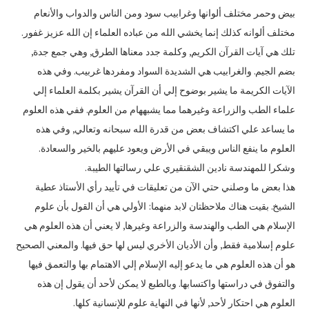
بيض وحمر مختلف ألوانها وغرابيب سود ومن الناس والدواب والأنعام
مختلف ألوانه كذلك إنما يخشي الله من عباده العلماء إن الله عزيز غفور‏.‏
تلك هي آيات القرآن الكريم‏,‏ وكلمة جدد معناها الطرق‏,‏ وهي جمع جدة‏,‏
بضم الجيم‏.‏ والغرابيب هي الشديدة السواد ومفردها غربيب‏.‏ وفي هذه
الآيات الكريمة ما يشير بوضوح إلي أن القرآن يشير بكلمة العلماء إلي
علماء الطب والزراعة وغيرهما مما يشبههام من العلوم‏.‏ ففي هذه العلوم
ما يساعد علي اكتشاف بعض من قدرة الله سبحانه وتعالي‏,‏ وفي هذه
العلوم ما ينفع الناس ويبقي في الأرض ويعود عليهم بالخير والسعادة‏.‏
وشكرا للمهندسة نادين الشقنقيري علي رسالتها الطيبة‏.‏
هذا بعض ما وصلني حتي الآن من تعليقات في تأييد رأي الأستاذ عطية
الشيخ‏.‏ بقيت هناك ملاحظتان لابد منهما‏:‏ الأولي هي أن القول بأن علوم
الإسلام هي الطب والهندسة والزراعة وغيرها‏,‏ لا يعني أن هذه العلوم هي
علوم إسلامية فقط‏,‏ وأن الأديان الأخري ليس لها حق فيها‏.‏ والمعني الصحيح
هو أن هذه العلوم هي ما يدعو إليه الإسلام إلي الاهتمام بها والتعمق فيها
والتفوق في دراستها واكتسابها‏.‏ وبالطبع لا يمكن لأحد أن يقول إن هذه
العلوم هي احتكار لأحد‏,‏ لأنها في النهاية علوم للإنسانية كلها‏.‏