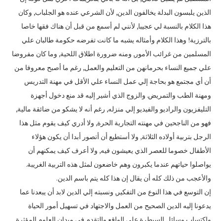
الذين يلبسون البدلة يخالفون الدين‏,‏ لأن الشرعي عنده هو الجلباب‏,‏ وكان
هذا الكلام بالنسبة لي عجيبا‏,‏ لأنني لم أسمع من قبل أن هناك فقها خاصا
بالترزية‏!‏ وهذا الكلام وأمثاله يشبه ما كانت تفرضه حكومة طالبان علي
المسلمين من غرائب الأمور‏,‏ ومنه ضرورة اطلاق اللحية‏,‏ وما كان مفروضا
علي جميع النساء بحرمانهن من التعليم والعمل‏,‏ رغم ما أصبح معروفا من
أن أي مجتمع هو بحاجة إلي عمل النساء علي الأقل في مهنة التدريس
ومهنة الطب والتمريض‏.‏ والزوج الذي أشير إليه قد منع دخول أجهزة
التليفزيون والراديو والفيديو إلي منزله‏,‏ رغم أنه لا يشكو من ضائقة مالية‏,‏
فهو من الناجحين في مهنته التجارية الحرة‏,‏ ولا أدري كيف يقوم مثل هذا
الرجل بتربية أولاده الثلاثة‏,‏ ولا أستطيع أن أتصور أبدا أن يكون هؤلاء
الأطفال خصوما للعصر الذي يعيشون فيه‏,‏ ولا أعرف كيف يمكنهم أن
يواصلوا حياتهم عندما يكبرون وهم خاضعون لمثل هذه التربية الغريبة‏.‏
والأعجب من ذلك كله أن يقال إن هذا كله يتم باسم الدين‏.‏
إن التوسع في هذا النوع من التفكير‏,‏ ونسبته إلي الدين لابد أن يبعدنا عما
يدعونا إليه الدين الصحيح من العمل والاجتهاد في تسهيل أمور الحياة
واكتساب وسائل السيطرة علي الواقع والتقدم في ميدان العلوم المؤثرة