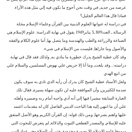
عرضه من جديد‏,‏ في وقت نحن أحوج ما نكون فيه إلي مثل هذه الآراء‏.‏
فماذا قال هذا العالم الجليل؟
في دراسة له عنوانها العلوم الدينية بين القرآن وعلماء الإسلام مجلة
الرسالة ـ العدد‏809‏ ـ‏3‏ يناير‏1949‏ يقول في نهاية الدراسة‏:‏ علوم الإسلام هي
الصناعة والزراعة والطب والهندسة وما يتصل بها‏,‏ أما علوم الكلام والفقه
والأصول وما جاراها‏,‏ فليست من الإسلام في شيء‏.‏
وقد كان عطية الشيخ يدرك خطورة ما ينادي به‏,‏ ولذلك فقد قال في نهاية
دراسته‏:..‏ وقد بلغت‏,‏ وما أنا إلا حريص علي نهوض المسلمين‏,‏ والسلام علي
من اتبع الهدي
ولعل الأستاذ عطية الشيخ كان يدرك أن رأيه الذي نادي به سوف يكون
صدمة للكثيرين‏,‏ وأن الموافقة عليه لن تكون سهلة يسيرة‏,‏ فقال تلك
العبارة السابقة مشيرا فيها إلي أنه أدي واجبه أمام ربه وضميره وأهله‏.‏
علي أن ما انتهي إليه هذا الباحث الديني الفاضل كان له مقدمات اعتمد
عليها واهتم بشرحها‏,‏ ومن ذلك قوله‏:‏ إن القرآن الكريم وهو الأصل المتفق
عليه للإسلام‏,‏ والمصدر القطعي الثبوت والدلالة‏,‏ لم يتعرض للبحوث التي
سموها علوم الإسلام إلا بصورة محدودة‏,‏ حتي أن الصلاة وهي عماد الدين