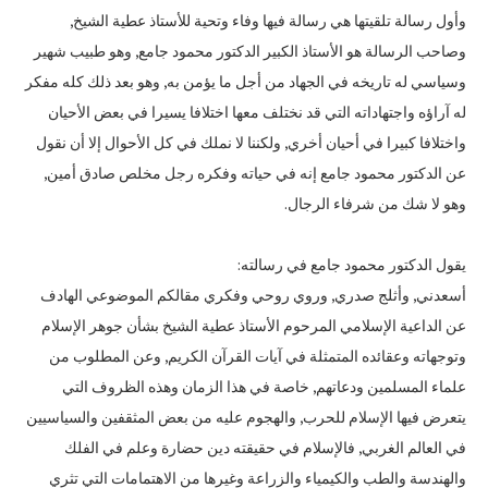
وأول رسالة تلقيتها هي رسالة فيها وفاء وتحية للأستاذ عطية الشيخ‏,‏
وصاحب الرسالة هو الأستاذ الكبير الدكتور محمود جامع‏,‏ وهو طبيب شهير
وسياسي له تاريخه في الجهاد من أجل ما يؤمن به‏,‏ وهو بعد ذلك كله مفكر
له آراؤه واجتهاداته التي قد نختلف معها اختلافا يسيرا في بعض الأحيان
واختلافا كبيرا في أحيان أخري‏,‏ ولكننا لا نملك في كل الأحوال إلا أن نقول
عن الدكتور محمود جامع إنه في حياته وفكره رجل مخلص صادق أمين‏,‏
وهو لا شك من شرفاء الرجال‏.
يقول الدكتور محمود جامع في رسالته‏:‏
أسعدني‏,‏ وأثلج صدري‏,‏ وروي روحي وفكري مقالكم الموضوعي الهادف
عن الداعية الإسلامي المرحوم الأستاذ عطية الشيخ بشأن جوهر الإسلام
وتوجهاته وعقائده المتمثلة في آيات القرآن الكريم‏,‏ وعن المطلوب من
علماء المسلمين ودعاتهم‏,‏ خاصة في هذا الزمان وهذه الظروف التي
يتعرض فيها الإسلام للحرب‏,‏ والهجوم عليه من بعض المثقفين والسياسيين
في العالم الغربي‏,‏ فالإسلام في حقيقته دين حضارة وعلم في الفلك
والهندسة والطب والكيمياء والزراعة وغيرها من الاهتمامات التي تثري