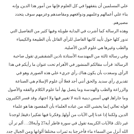
علي المسلمين أن يتفقهوا في كل العلوم فإنها من أمور هذا الدين‏,‏ وإنه
بناء علي أعمالهم وعلمهم ودوافعهم ومقاصدهم وعزمهم سوف يتحدد
مصيرهم‏.‏
وهذه الرسالة كما أشرت في البداية طويلة وفيها كثير من التفاصيل التي
تدور كلها حول تأييد كاتبها الفاضل للرأي القائل بأن الطبيعة والكيمياء
والطب وغيرها هي علوم الدين الأصلية‏.‏
وفي رسالة ثالثة من المهندسة الأستاذة نادين الشقنقيري تقول صاحبة
الرسالة‏:‏ قرأت مقالكم المنشور في الأهرام تحت عنوان ما رأيكم في هذا
الرأي‏,‏ وسعدت بأن يكون هناك رأي جريء علي هذه الصورة‏,‏ وهو في
تقديري رأي سديد‏.‏ والحق أنني أجد فعلا أن علوم الإسلام هي الصناعة
والزراعة والطب والهندسة وما يتصل بها‏,‏ أما علوم الكلام والفقه والأصول
وما جاراها‏,‏ فهي أسس دينية ثابتة لا تغيير فيها ولا اجتهاد‏.‏ وقد فسر الكثيرون
قوله تعالي إنما يخشي الله من عباده العلماء بأن المقصود هنا هو علماء
الدين‏,‏ ولكننا إذا عدنا إلي الآيات من أولها‏,‏ وفكرنا فيها تفكيرا دقيقا‏,‏ لوجدنا
غير ذلك‏.‏ فالآيات الكريمة تقول في سورة فاطر أية‏27‏ وآية‏28:…‏ ألم تر أن
الله أنزل من السماء ماء فأخرجنا به ثمرات مختلفا ألوانها ومن الجبال جدد