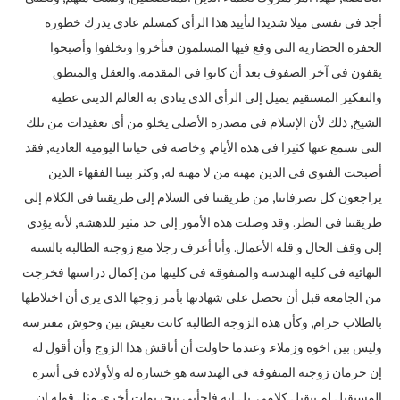
أجد في نفسي ميلا شديدا لتأييد هذا الرأي كمسلم عادي يدرك خطورة
الحفرة الحضارية التي وقع فيها المسلمون فتأخروا وتخلفوا وأصبحوا
يقفون في آخر الصفوف بعد أن كانوا في المقدمة‏.‏ والعقل والمنطق
والتفكير المستقيم يميل إلي الرأي الذي ينادي به العالم الديني عطية
الشيخ‏,‏ ذلك لأن الإسلام في مصدره الأصلي يخلو من أي تعقيدات من تلك
التي نسمع عنها كثيرا في هذه الأيام‏,‏ وخاصة في حياتنا اليومية العادية‏,‏ فقد
أصبحت الفتوي في الدين مهنة من لا مهنة له‏,‏ وكثر بيننا الفقهاء الذين
يراجعون كل تصرفاتنا‏,‏ من طريقتنا في السلام إلي طريقتنا في الكلام إلي
طريقتنا في النظر‏.‏ وقد وصلت هذه الأمور إلي حد مثير للدهشة‏,‏ لأنه يؤدي
إلي وقف الحال و قلة الأعمال‏.‏ وأنا أعرف رجلا منع زوجته الطالبة بالسنة
النهائية في كلية الهندسة والمتفوقة في كليتها من إكمال دراستها فخرجت
من الجامعة قبل أن تحصل علي شهادتها بأمر زوجها الذي يري أن اختلاطها
بالطلاب حرام‏,‏ وكأن هذه الزوجة الطالبة كانت تعيش بين وحوش مفترسة
وليس بين اخوة وزملاء‏.‏ وعندما حاولت أن أناقش هذا الزوج وأن أقول له
إن حرمان زوجته المتفوقة في الهندسة هو خسارة له ولأولاده في أسرة
المستقبل لم يتقبل كلامي‏,‏ بل انه فاجأني بتحريمات أخري مثل قوله إن