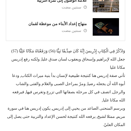
علامة الوصول إلى ثمرة التربية
سنتين مضت
منهاج إعداد الأبناء من موعظة لقمان
سنتين مضت
وَاذْكُرْ فِي الْكِتَابِ إِدْرِيسَ إِنَّهُ كَانَ صِدِّيقًا نَبِيًّا (56) وَرَفَعْنَاهُ مَكَانًا عَلِيًّا (57)
جعل الله لإبراهيم وإسحاق ويعقوب لسان صدق عليا, ولكنه رفع إدريس
مكانا عليا
تأتي صفة إدريس هنا كنتيجة طبيعية لإنسان بدأ بنية ميراث الكتاب, ودعا
أبوه الله أن يجعله رضيا, ومرّ بمراحل الصبى والغلام والفتى والشاب
والرجل, اتصف في كل مرحلة بصفاتها التي تزرع وتغرس فيها, فيرفعه
الله مكانا عليا,
وبرسم المنحنى الصاعد من يحيي إلى إدريس, يكون إدريس هنا في سورة
مريم, ممثلا لشيخ, يرفعه الله كنتيجة لحسن الإعداد والتربية حتى يصل إلى
المكان العليّ.