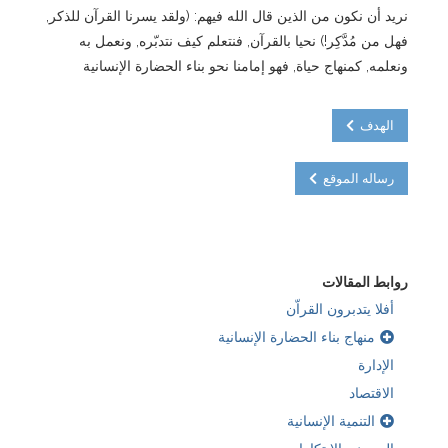
نريد أن نكون من الذين قال الله فيهم: (ولقد يسرنا القرآن للذكر,
فهل من مُدَّكِر!) نحيا بالقرآن, فنتعلم كيف نتدبّره, ونعمل به
ونعلمه, كمنهاج حياة, فهو إمامنا نحو بناء الحضارة الإنسانية
الهدف
رساله الموقع
روابط المقالات
أفلا يتدبرون القراّن
منهاج بناء الحضارة الإنسانية
الإدارة
الاقتصاد
التنمية الإنسانية