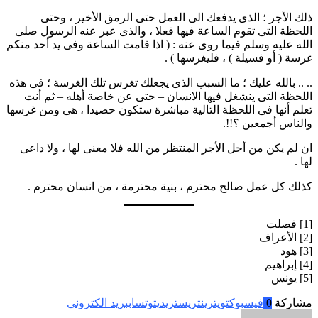
ذلك الأجر ؛ الذى يدفعك الى العمل حتى الرمق الأخير ، وحتى
اللحظة التى تقوم الساعة فيها فعلا ، والذى عبر عنه الرسول صلى
الله عليه وسلم فيما روى عنه : ( اذا قامت الساعة وفى يد أحد منكم
غرسة ( أو فسيلة ) ، فليغرسها ) .
.. .. بالله عليك ؛ ما السبب الذى يجعلك تغرس تلك الغرسة ؛ فى هذه
اللحظة التى ينشغل فيها الانسان – حتى عن خاصة أهله – ثم أنت
تعلم أنها فى اللحظة التالية مباشرة ستكون حصيدا ، هى ومن غرسها
والناس أجمعين ؟!!.
ان لم يكن من أجل الأجر المنتظر من الله فلا معنى لها ، ولا داعى
لها .
كذلك كل عمل صالح محترم ، بنية محترمة ، من انسان محترم .
[1] فصلت
[2] الأعراف
[3] هود
[4] إبراهيم
[5] يونس
مشاركة
0
فيسبوك
تويتر
ينتريست
ريديت
وتساب
بريد الكترونى