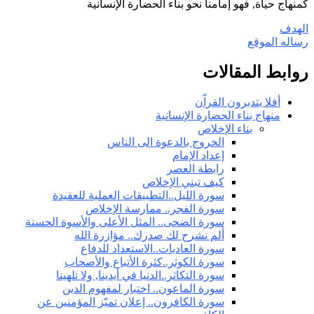
كمنهاج حياة, فهو إمامنا نحو بناء الحضارة الإنسانية
الهدف
رساله الموقع
روابط المقالات
أفلا يتدبرون القراّن
منهاج بناء الحضارة الإنسانية
بناء الإخلاص
الخروج بالدعوة الى الناس
إعداد الإمام
رابطة العصر
كيف تبني الإخلاص
سورة الليل..التطبيقات العملية للعقيدة
سورة الفجر.. ممارسة الإخلاص
سورة الضحى.. المثل الأعلى والأسوة الحسنة
ألم نشرح لك صدرك.. مؤازرة الله
سورة العاديات..الاستعداد للدفاع
سورة الكوثر..كثرة الأتباع والأصحاب
سورة التكاثر..الدنيا في أيدينا, ولا تلهينا
سورة الماعون.. اختبار لمفهوم الدين
سورة الكافرون.. إعلان تميّز المؤمنين عن