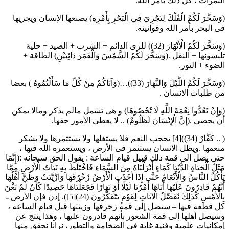
الثمرات ، كل ذلك بأمر الله.
(وَسَخَّرَ لَكُمُ الْفُلْكَ لِتَجْرِيَ فِي الْبَحْرِ بِأَمْرِهِ) يصنعها الإنسان ويجريها
فى البحر بأمر الله وقوانينه.
(وَسَخَّرَ لَكُمُ الْأَنْهَارَ (32)) للرى الدائم + الشرب + الصيد + حلية
تلبسونها + النقل .(وَسَخَّرَ لَكُمُ الشَّمْسَ وَالْقَمَرَ دَائِبَيْنِ) الطاقة +
الضوء + النور.
(وَسَخَّرَ لَكُمُ اللَّيْلَ وَالنَّهَارَ (33))…(وَآتَاكُمْ مِنْ كُلِّ مَا سَأَلْتُمُوهُ ) بعضا
من طلبات الانسان .
(وَإِنْ تَعُدُّوا نِعْمَةَ اللَّهِ لَا تُحْصُوهَا) و هى تشمل مالم يذكر ومالا يمكن
أن يحصى .(إِنَّ الْإِنْسَانَ لَظَلُومٌ) .. لا يعطى الأمور حقها.
( .. كَفَّارٌ (34))[4] يحجب النعم فلا يستغلها ولا يستثمرها ولا يشكر
منعمها .ويظل الانسان يستثمر فى الأرض ، ويستعمره الله فيها ،
حتى يصل الى قمة ذلك قبيل قيام الساعة : يقول الحق سبحانه :(إِنَّمَا
مَثَلُ الْحَيَاةِ الدُّنْيَا كَمَاءٍ أَنْزَلْنَاهُ مِنَ السَّمَاءِ فَاخْتَلَطَ بِهِ نَبَاتُ الْأَرْضِ مِمَّا
يَأْكُلُ النَّاسُ وَالْأَنْعَامُ حَتَّى إِذَا أَخَذَتِ الْأَرْضُ زُخْرُفَهَا وَازَّيَّنَتْ وَظَنَّ أَهْلُهَا
أَنَّهُمْ قَادِرُونَ عَلَيْهَا أَتَاهَا أَمْرُنَا لَيْلًا أَوْ نَهَارًا فَجَعَلْنَاهَا حَصِيدًا كَأَنْ لَمْ تَغْنَ
بِالْأَمْسِ كَذَلِكَ نُفَصِّلُ الْآيَاتِ لِقَوْمٍ يَتَفَكَّرُونَ (24)[5]). إذن فإن الأرض ـ
كل قطعة فيها – ستصل إلى قمة زخرفها وزينتها قبل قيام الساعة ،
وسيصل أهلها إلى قمة الشعور بأنهم قادرون عليها ، وهذا ينتج عن
إمكانيات علمية وفنية غاية فى الضخامة والتطور، نرانا نحقق منها