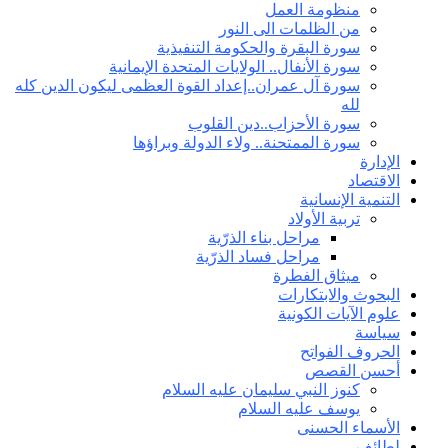
منظومة العمل
من الظلمات الى النور
سورة البقرة والحكومة التنفيذية
سورة الأنفال.. الولايات المتحدة الإيمانية
سورة آل عمران..إعداد القوة العظمى ليكون الدين كله
لله
سورة الأحزاب..دين القلوب
سورة الممتحنة.. ولاء الدولة وبراؤها
الإدارة
الاقتصاد
التنمية الإنسانية
تربية الأولاد
مراحل بناء الذرّية
مراحل فساد الذرّية
ميثاق الفطرة
البحوث والابتكارات
علوم الآيات الكونية
سياسة
الحروف الفواتح
أحسن القصص
كنوز النبي سليمان عليه السلام
يوسف عليه السلام
الأسماء الحسنى
لطائف