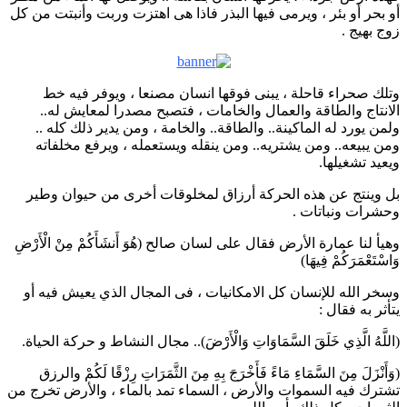
أو بحر أو بئر ، ويرمى فيها البذر فاذا هى اهتزت وربت وأنبتت من كل
زوج بهيج .
وتلك صحراء قاحلة ، يبنى فوقها انسان مصنعا ، ويوفر فيه خط
الانتاج والطاقة والعمال والخامات ، فتصبح مصدرا لمعايش له..
ولمن يورد له الماكينة.. والطاقة.. والخامة ، ومن يدير ذلك كله ..
ومن يبيعه.. ومن يشتريه.. ومن ينقله ويستعمله ، ويرفع مخلفاته
ويعيد تشغيلها.
بل وينتج عن هذه الحركة أرزاق لمخلوقات أخرى من حيوان وطير
وحشرات ونباتات .
وهيأ لنا عمارة الأرض فقال على لسان صالح (هُوَ أَنشَأَكُمْ مِنْ الْأَرْضِ
وَاسْتَعْمَرَكُمْ فِيهَا)
وسخر الله للإنسان كل الامكانيات ، فى المجال الذي يعيش فيه أو
يتأثر به فقال :
(اللَّهُ الَّذِي خَلَقَ السَّمَاوَاتِ وَالْأَرْضَ).. مجال النشاط و حركة الحياة.
(وَأَنْزَلَ مِنَ السَّمَاءِ مَاءً فَأَخْرَجَ بِهِ مِنَ الثَّمَرَاتِ رِزْقًا لَكُمْ والرزق
تشترك فيه السموات والأرض ، السماء تمد بالماء ، والأرض تخرج من