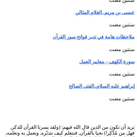
سنتين مضت
عيسى بن مريم, الغلام المثالي
سنتين مضت
ملاحظات هامة في تدبر فواتح سور القرآن
سنتين مضت
سورة الكهف – معايير العمل
سنتين مضت
إبراهيم عليه السلام..الفتى الصالح
سنتين مضت
نريد أن نكون من الذين قال الله فيهم: (ولقد يسرنا القرآن للذكر,
فهل من مُدَّكِر!) نحيا بالقرآن, فنتعلم كيف نتدبّره, ونعمل به ونعلمه,