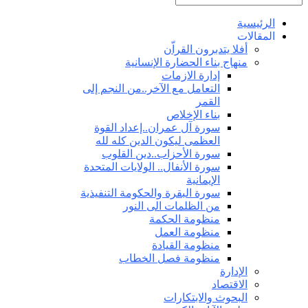
الرئيسية
المقالات
أفلا يتدبرون القراّن
منهاج بناء الحضارة الإنسانية
إدارة الازمات
التعامل مع الآخر..من النجم إلى
القمر
بناء الإخلاص
سورة آل عمران..إعداد القوة
العظمى ليكون الدين كله لله
سورة الأحزاب..دين القلوب
سورة الأنفال.. الولايات المتحدة
الإيمانية
سورة البقرة والحكومة التنفيذية
من الظلمات الى النور
منظومة الحكمة
منظومة العمل
منظومة القيادة
منظومة فصل الخطاب
الإدارة
الاقتصاد
البحوث والابتكارات