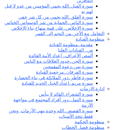
الكافرين
سورة الفيل..الله يحمي المؤمنين من عدو لا قبل
لهم به
سورة الفلق..الله يحمي من كل شر خفي
سورة الناس..الحماية من شر الوسواس الخناس
سورة الإخلاص..على قمة منهاج بناء الإخلاص
التعامل مع الآخر..من النجم إلى القمر
منظومة القيادة
مقدمة..منظومة القيادة
ص.. القيادات العليا
ألمص الأعراف.. إعداد الأمة القائدة
سورة الجن..حدود العلاقات مع الناس
سورة يس..دعوة المقمحين
سورة الفرقان..مرجعية القيادة
سورة فاطر..دور الملائكة في بناء الحضارة
سورة مريم..إعداد الجيل الجديد للقيادة
إدارة الازمات
سورة الشعراء..القائد لا ييأس
سورة النمل..دور أفراد المجتمع في مواجهة
الأزمة
سورة القصص..الله وحده ينهي الأزمات, ونحن
فقط نتخذ الأسباب
منظومة الحكمة
منظومة فصل الخطاب