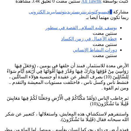
كتبت بواسطة
Ali Tawfik
سنتين مضت
0 تعليق
3.4k
مشاهدة
مشاركة
0
فيسبوك
تويتر
ينتريست
ريديت
وتساب
بريد الكترونى
ربما تكون مهتما ايضا بـ
يوسف عليه السلام.. القصة في سطور
سنتين مضت
خطة الأعمال في زمن الكساد
سنتين مضت
دورات النشاط الإنساني
سنتين مضت
الأرض معدة للاستثمار, فمنذ أن خلقها فى يومين ، (وَجَعَلَ فِيهَا
رَوَاسِيَ مِنْ فَوْقِهَا وَبَارَكَ فِيهَا وَقَدَّرَ فِيهَا أَقْوَاتَهَا فِي أَرْبَعَةِ أَيَّامٍ سَوَاءً
لِلسَّائِلِينَ (10) بصرف النظر عن عقيدة أو جنسية هؤلاء السائلين ،
فنشط ناس وكسل ناس ، فاختلفت مستويات المعيشة والتقدم ..
ومن ثم القوة .
ثم خاطب الناس (وَلَقَدْ مَكَّنَّاكُمْ فِي الْأَرْضِ وَجَعَلْنَا لَكُمْ فِيهَا مَعَايِشَ
قَلِيلًا مَا تَشْكُرُونَ(10)
واستنفرهم لاستكشاف هذه المعايش، واستغلالها ، كتعبير عن شكر
الله سبحانه فقال (قَلِيلًا مَا تَشْكُرُونَ).
فهذه أرض جرداء ، يحركها انسان بفأسه .. ويوصل لها الماء من مطر