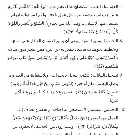
العلم قبل العمل : فلايصلح عمل بغير علم ، (وَلَا تَقْفُ مَا لَيْسَ لَكَ بِهِ
عِلْمٌ وهذه ليست فقط من أجل عمل ناجح ، ولكنها مسئولية ان لم
يستغل فيها الانسان ما وهبه الله من نعم (إِنَّ السَّمْعَ وَالْبَصَرَ وَالْفُؤَادَ
كُلُّ أُولَئِكَ كَانَ عَنْهُ مَسْئُولًا (36)) ) .
التخطيط يسبق التنفيذ: ينبغى أن يسير الانسان العاقل على منهج
وتخطيط نحو هدف محدد ، يتميز به عن غيره ممن يسير بدون هدف
(أَفَمَنْ يَمْشِي مُكِبًّا عَلَى وَجْهِهِ أَهْدَى أَمْ مَنْ يَمْشِي سَوِيًّا عَلَى صِرَاطٍ
مُسْتَقِيمٍ (22)) .
تسجيل البيانات : لتكوين سجل بالخبرات ، وللاستفادة من الغير وما
وصل اليه من علم أو خبرة (ائْتُونِي بِكِتَابٍ مِنْ قَبْلِ هَذَا أَوْ أَثَارَةٍ مِنْ
عِلْمٍ إِنْ كُنْتُمْ صَادِقِينَ (4) ) ، فقد زرع غيرنا فأكلنا ، ونزرع فيأكل
غيرنا .
التحسين المستمر: لاتستصغر أية اضافة أو تحسين يضاف إلى
العمل مهما صغر (فَمَنْ يَعْمَلْ مِثْقَالَ ذَرَّةٍ خَيْرًا يَرَهُ (7) وَمَنْ يَعْمَلْ
مِثْقَالَ ذَرَّةٍ شَرًّا يَرَهُ (8) ) . ” وفيما روى من الحديث : لاتحقرن من
المعروف شيئا ولو أن تلقى أخاك بوجه طلق “.