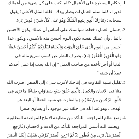
إحكام السيطرة على الأعمال :كلما كنت على كل شىء من أعمالك
قديرا ، كلما سلم العمل لك وصار بيدك : فلله المثل الأعلى ؛ يقول
سبحانه : (تَبَارَكَ الَّذِي بِيَدِهِ الْمُلْكُ وَهُوَ عَلَى كُلِّ شَيْءٍ قَدِيرٌ (1)).
إحسان العمل : خطط سياستك على أساس أن عملك يكون الأحسن
دائما ، وأن عملك نفسه يكون اليوم أحسن منه بالأمس ، ويكون غدا
أحسن من اليوم الَّذِي خَلَقَ الْمَوْتَ وَالْحَيَاةَ لِيَبْلُوَكُمْ أَيُّكُمْ أَحْسَنُ عَمَلًا
وَهُوَ الْعَزِيزُ الْغَفُورُ (2)) . بصرف النظر عن كسب سريع تناله فى
الدنيا أو أجر تأخذه من صاحب العمل ” إن الله يحب إذا عمل أحدكم
عملا أن يتقنه “
تقليل نسبة التفاوت فى إنتاجك لأقرب شىء إلى الصفر : ضرب الله
مثلا فى الاتقان والكمال (الَّذِي خَلَقَ سَبْعَ سَمَاوَاتٍ طِبَاقًا مَا تَرَى فِي
خَلْقِ الرَّحْمَنِ مِنْ تَفَاوُتٍ) والتفاوت هو نسبة الخطأ أو البعد عن
الهدف ، وهو عند الله فى خلقه غير موجود ، أو يساوى صفرا .
وضع نظام للمراجعة : للتأكد من مطابقة الانتاج للمواصفة المطلوبة
: ويعلمنا الله أسس المراجعة للتأكد من الدقة والاحسان (فَارْجِعِ
الْبَصَرَ هَلْ تَرَى مِنْ فُطُورٍ (3 ثُمَّ ارْجِعِ الْبَصَرَ كَرَّتَيْنِ يَنْقَلِبْ إِلَيْكَ الْبَصَرُ