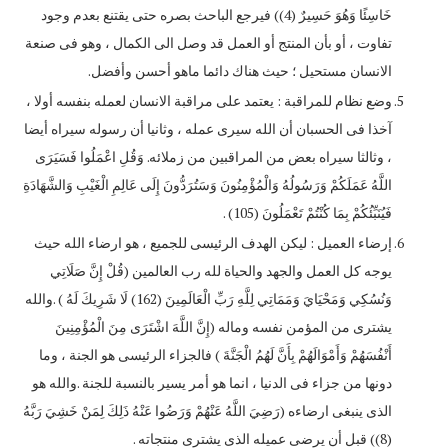
خَاسِئًا وَهُوَ حَسِيرٌ (4)) فيرجع الباحث بصره حتى يقتنع بعدم وجود
تفاوت ، أو بأن المنتج أو العمل قد وصل الى الكمال ، وهو فى صنعة
الانسان مستحيل ؛ حيث هناك دائما ماهو أحسن وأفضل.
وضع نظام للمراقبة : يعتمد على مراقبة الانسان لعمله بنفسه أولا ،
آخذا فى الحسبان أن الله سيرى عمله ، وثانيا أن رسوله سيراه أيضا
، وثالثا سيراه بعض من المراقبين من زملائه. وَقُلِ اعْمَلُوا فَسَيَرَى
اللَّهُ عَمَلَكُمْ وَرَسُولُهُ وَالْمُؤْمِنُونَ وَسَتُرَدُّونَ إِلَى عَالِمِ الْغَيْبِ وَالشَّهَادَةِ
فَيُنَبِّئُكُمْ بِمَا كُنْتُمْ تَعْمَلُونَ (105) .
إرضاء العميل : ليكن الهدف الرئيسى للجميع ، هو ارضاء الله حيث
يوجه كل العمل والجهد والحياة لله رب العالمين (قُلْ إِنَّ صَلَاتِي
وَنُسُكِي وَمَحْيَايَ وَمَمَاتِي لِلَّهِ رَبِّ الْعَالَمِينَ (162) لَا شَرِيكَ لَهُ ) .والله
يشترى من المؤمن نفسه وماله (إِنَّ اللَّهَ اشْتَرَى مِنَ الْمُؤْمِنِينَ
أَنْفُسَهُمْ وَأَمْوَالَهُمْ بِأَنَّ لَهُمُ الْجَنَّةَ ) فالجزاء الرئيسى هو الجنة ، وما
دونها من جزاء فى الدنيا ، انما هو أمر يسير بالنسبة للجنة .والله هو
الذى ينبغى ارضاءه (رَضِيَ اللَّهُ عَنْهُمْ وَرَضُوا عَنْهُ ذَلِكَ لِمَنْ خَشِيَ رَبَّهُ
(8)) قبل أن يرضى عميله الذى يشترى منتجاته .