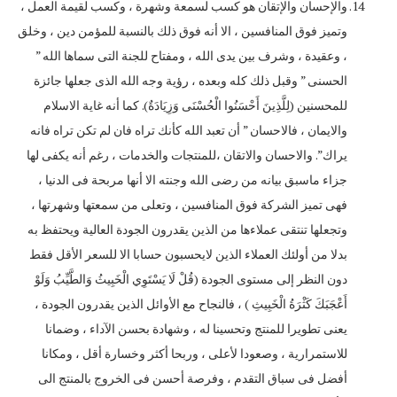
والإحسان والإتقان هو كسب لسمعة وشهرة ، وكسب لقيمة العمل ،
وتميز فوق المنافسين ، الا أنه فوق ذلك بالنسبة للمؤمن دين ، وخلق
، وعقيدة ، وشرف بين يدى الله ، ومفتاح للجنة التى سماها الله ”
الحسنى ” وقبل ذلك كله وبعده ، رؤية وجه الله الذى جعلها جائزة
للمحسنين (لِلَّذِينَ أَحْسَنُوا الْحُسْنَى وَزِيَادَةٌ). كما أنه غاية الاسلام
والايمان ، فالاحسان ” أن تعبد الله كأنك تراه فان لم تكن تراه فانه
يراك”. والاحسان والاتقان ،للمنتجات والخدمات ، رغم أنه يكفى لها
جزاء ماسبق بيانه من رضى الله وجنته الا أنها مربحة فى الدنيا ،
فهى تميز الشركة فوق المنافسين ، وتعلى من سمعتها وشهرتها ،
وتجعلها تنتقى عملاءها من الذين يقدرون الجودة العالية ويحتفظ به
بدلا من أولئك العملاء الذين لايحسبون حسابا الا للسعر الأقل فقط
دون النظر إلى مستوى الجودة (قُلْ لَا يَسْتَوِي الْخَبِيثُ وَالطَّيِّبُ وَلَوْ
أَعْجَبَكَ كَثْرَةُ الْخَبِيثِ ) ، فالنجاح مع الأوائل الذين يقدرون الجودة ،
يعنى تطويرا للمنتج وتحسينا له ، وشهادة بحسن الآداء ، وضمانا
للاستمرارية ، وصعودا لأعلى ، وربحا أكثر وخسارة أقل ، ومكانا
أفضل فى سباق التقدم ، وفرصة أحسن فى الخروج بالمنتج الى