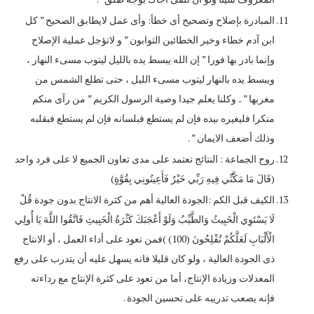
المبادرة بإصلاح وتصحيح أى خطأ: وأى عمل لايطابق الصحيح ” كل
ابن آدم خطاء وخير الخطائين التوابون ” و لاتؤجل عملية الإصلاح
وإنما بادر بها فورا ” إن الله يبسط يده بالليل ليتوب مسىء النهار ،
ويبسط يده بالنهار ليتوب مسىء الليل ، حتى تطلع الشمس من
مغربها ” .. وكلنا يعلم جيدا وصية الرسول الكريم ” من رآى منكم
منكرا فليغيره بيده فإن لم يستطع فبلسانه فإن لم يستطع فبقلبه
وذلك أضعف الايمان ” .
روح الجماعة : النتائج تعتمد على مدى تعاون الجميع لا على فرد واحد
(قَالَ مَا مَكَّنِّي فِيهِ رَبِّي خَيْرٌ فَأَعِينُونِي بِقُوَّةٍ)
الكيف قبل الكم :الجودة العالية أهم من كثرة الانتاج بدون جودة قُلْ
لَا يَسْتَوِي الْخَبِيثُ وَالطَّيِّبُ وَلَوْ أَعْجَبَكَ كَثْرَةُ الْخَبِيثِ فَاتَّقُوا اللَّهَ يَا أُولِي
الْأَلْبَابِ لَعَلَّكُمْ تُفْلِحُونَ (100) )فمن تعود على أداء العمل ، أو الانتاج
ذى الجودة العالية ، ولو كان قليلا فانه يسهل عليه أن يتدرب على رفع
المعدلات وزيادة الإنتاج، أما من تعود على كثرة الإنتاج مع رداءته
فإنه يصعب تدريبه على تحسين الجودة .