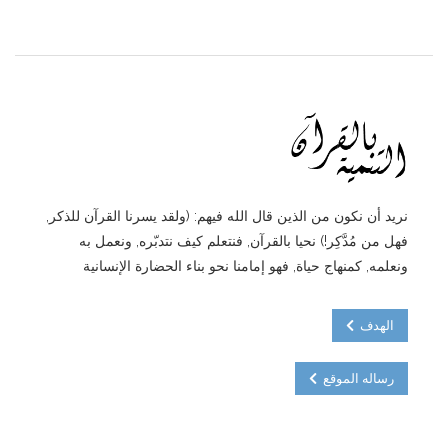
نريد أن نكون من الذين قال الله فيهم: (ولقد يسرنا القرآن للذكر,
فهل من مُدَّكِر!) نحيا بالقرآن, فنتعلم كيف نتدبّره, ونعمل به
ونعلمه, كمنهاج حياة, فهو إمامنا نحو بناء الحضارة الإنسانية
الهدف
رساله الموقع