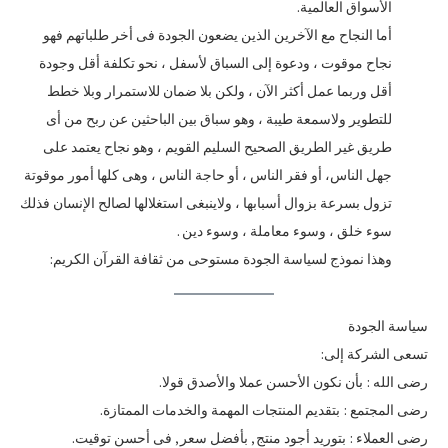
الأسواق العالمية.
أما النجاح مع الآخرين الذين يضعون الجودة فى أخر طلباتهم فهو
نجاح موقوت ، ودعوة إلى السباق لأسفل ، نحو تكلفة أقل وجودة
أقل وربما عمل أكثر الآن ، ولكن بلا ضمان للاستمرار وبلا خطط
للتطوير ولاسمعة طيبة ، وهو سباق بين الباحثين عن ربح من أى
طريق غير الطريق الصحيح السليم القويم ، وهو نجاح يعتمد على
جهل الناس، أو فقر الناس ، أو حاجة الناس ، وهى كلها أمور موقوتة
تزول بسرعة بزوال أسبابها ، ولاينبغى استغلالها لصالح الإنسان فذلك
سوء خلق ، وسوء معاملة ، وسوء دين .
وهذا نموذج لسياسة الجودة مستوحى من ثقافة القرآن الكريم:
سياسة الجودة
تسعى الشركة إلى:
رضى الله : بأن نكون الأحسن عملا والأصدق قولا.
رضى المجتمع : بتقديم المنتجات المهمة والخدمات الممتازة.
رضى العملاء : بتوريد أجود منتج , بأفضل سعر , فى أحسن توقيت.