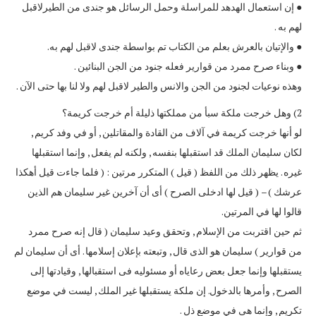
● إن استعمال الهدهد للمراسلة وحمل الرسائل هو جندى من الطيرلاقبل
لهم به .
● والإتيان بالعرش بعلم من الكتاب تم بواسطة جندى لاقبل لهم به.
● وبناء صرح ممرد من قوارير فعله جنود من الجن البنائين .
وهذه نوعيات لجنود من الجن والانس والطير لاقبل لهم ولا لنا بها حتى الآن .
2) وهل خرجت ملكة سبأ من مملكتها ذليلة أم خرجت كريمة؟
لو أنها خرجت كريمة في آلاف من القادة والمقاتلين , أو في وفد كريم ,
لكان سليمان الملك قد استقبلها بنفسه , ولكنه لم يفعل , وإنما استقبلها
غيره . يظهر ذلك من اللفظ ( قيل ) المتكرر مرتين : ( فلما جاءت قيل أهكذا
عرشك ) – ( قيل لها ادخلى الصرح ) أى أن آخرين غير سليمان هم الذين
قالوا لها في المرتين.
ثم حين اقتربت من الإسلام , وتحقق وعيد سليمان ( قال إنه صرح ممرد
من قوارير ) سليمان هو الذى قال , وتبعته بإعلان إسلامها . أى أن سليمان لم
يستقبلها وإنما جعل بعض رعاياه أو مسئوليه فى استقبالها , وقيادتها إلى
الصرح , وأمرها بالدخول. إن ملكة يستقبلها غير الملك , ليست في موضع
تكريم , وإنما هى في موضع ذل .