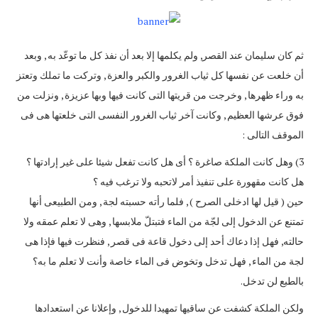
ثم كان سليمان عند القصر, ولم يكلمها إلا بعد أن نفذ كل ما توعّد به , وبعد
أن خلعت عن نفسها كل ثياب الغرور والكبر والعزة , وتركت ما تملك وتعتز
به وراء ظهرها , وخرجت من قريتها التى كانت فيها وبها عزيزة , ونزلت من
فوق عرشها العظيم , وكانت آخر ثياب الغرور النفسى التى خلعتها هى فى
الموقف التالى :
3) وهل كانت الملكة صاغرة ؟ أى هل كانت تفعل شيئا على غير إرادتها ؟
هل كانت مقهورة على تنفيذ أمر لاتحبه ولا ترغب فيه ؟
حين ( قيل لها ادخلى الصرح ) , فلما رأته حسبته لجة , ومن الطبيعى أنها
تمتنع عن الدخول إلى لجّة من الماء فتبتلّ ملابسها , وهى لا تعلم عمقه ولا
حالته, فهل إذا دعاك أحد إلى دخول قاعة فى قصر , فنظرت فيها فإذا هى
لجة من الماء , فهل تدخل وتخوض فى الماء خاصة وأنت لا تعلم ما به؟
بالطبع لن تدخل.
ولكن الملكة كشفت عن ساقيها تمهيدا للدخول , وإعلانا عن استعدادها