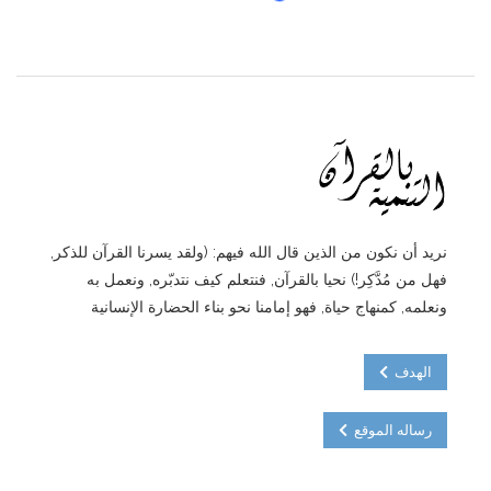
نريد أن نكون من الذين قال الله فيهم: (ولقد يسرنا القرآن للذكر,
فهل من مُدَّكِر!) نحيا بالقرآن, فنتعلم كيف نتدبّره, ونعمل به
ونعلمه, كمنهاج حياة, فهو إمامنا نحو بناء الحضارة الإنسانية
الهدف
رساله الموقع