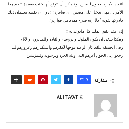
لتنفيذ الأمر بالدخول للصرح , ولايمكن أن نتوقع أنها كانت سعيدة بتنفيذ هذا
الأمر, … فهى تدخل على مضض , أى صاغرة !!! دون أن يقصد سليمان ذلك ,
فأدركها بقوله “قال إنه صرح ممرد من قوارير”.
إذن فقد حقق الملك كل ماتوعد به ‍‍‍‍‍‍!!
وهكذا ينبغى أن يكون الملوك والرؤساء والقادة والمديرون والآباء.
وفى الحقيقة فلقد كان الوعيد موجها لكفرهم واستكبارهم وغرورهم لما
رجعوا إلى الحق , أعزهم الله , ولله العزة ولرسوله وللمؤمنين.
0
مشاركة
ALI TAWFIK