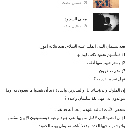
سنتين مضت
معنى السجود
سنتين مضت
هدد سليمان النبى الملك عليه السلام , هدد بثلاثة أمور :
1) فلنأتينهم بجنود لاقبل لهم بها .
2) ولنخرجنهم منها أذلة .
3) وهم صاغرون .
فهل نفذ ما هدد به ؟
إن الملوك والرؤساء , بل والمديرين والقادة لابد أن ينفذوا ما يعدون به , وما
يتوعدون به , فهل نفذ سليمان وعيده ؟
بفحص الآيات التالية للتهديد , نجد أنه قد نفذ :
1) إن الجنود التى لاقبل لهم بها , هى جنود نوعية لايستطيعون الإتيان بمثلها ,
ولا يشترط فيها العدد . وفعلا أتاهم سليمان بهذه الجنود: