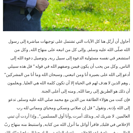
أحاول أن أرتّل هنا كل الآيات التي تشتمل على توجيهات مباشرة إلى رسول
الله صلّى الله عليه وسلم , وإلى كل من اتبعه على منهاج الله , وكل من
استشعر في نفسه مسئولية الدعوة إلى سبيل ربه , وتوصيل دعوة الله إلى
الناس , وكل من يحب أن يكون فيمن وصفهم الله في قوله ” قل هذه سبيلي
أدعو إلى الله على بصيرة أنا ومن اتبعني , وسبحان الله وما أنا من المشركين”
, وهم الذين لا هدف لهم في الحياة إلا أن تكون كلمة الله هي العليا , ويعلمون
أن ذلك هو الطريق إلى رضا الله , ومنه إلى أعلى الجنة.
فإن كنت من هؤلاء الطائفة من الذين مع محمد صلي الله عليه وسلم , تدعو
إلى الله بإذنه , وتقول ” قل إن صلاتي ونسكي ومحياي ومماتي لله رب
العالمين . لا شريك له , وبذلك أمرت ,وأنا أول المسلمين” , وإذا أردت أن تبني
الإخلاص في قلبك, فاقرأ أوائل ما أنزل الله من كتابه , واستنبط منه منهاج ربّ
العالمين في بناء قواعد الإخلاص , وإعداد الداعية , وإليك هذا المنهاج ليعدّك الله