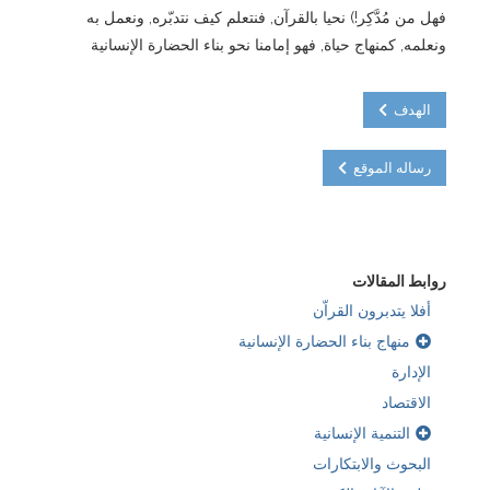
فهل من مُدَّكِر!) نحيا بالقرآن, فنتعلم كيف نتدبّره, ونعمل به
ونعلمه, كمنهاج حياة, فهو إمامنا نحو بناء الحضارة الإنسانية
الهدف
رساله الموقع
روابط المقالات
أفلا يتدبرون القراّن
منهاج بناء الحضارة الإنسانية
الإدارة
الاقتصاد
التنمية الإنسانية
البحوث والابتكارات