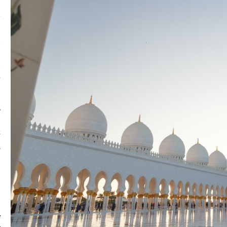
م
ع
ا
ت
ت
k
/
ا
ت