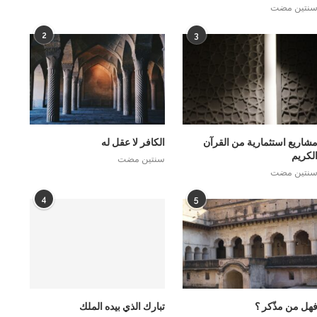
نتين مضت
2
3
شاريع استثمارية من القرآن
الكافر لا عقل له
لكريم
سنتين مضت
نتين مضت
4
5
هل من مذّكر ؟
تبارك الذي بيده الملك