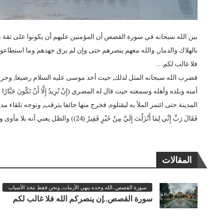
بين الله سبحانه في سورة القصص أن المؤمنين عليهم أن يكونوا على ثقة با
بالهلاك والدمار, والله معهم ينصرهم حتى وإن لم يرق جهدهم وما استطاعوا ل
فلا غالب لكم…
فضرب الله سبحانه المثل لذلك, حيث أخذ موسى عليه السلام رضيعا, وحر
المدينة حتى ائتمر الملأ به ليقتلوه, فخرج منها خائفا يترقب, وتوجه تلقاء مدين حي
فَقَالَ رَبِّ إِنِّي لِمَا أَنْزَلْتَ إِلَيَّ مِنْ خَيْرٍ فَقِيرٌ (24)) والظل يعني أنه بلا مأوى ولا سكن. فرد الله له كل شيء
المقالات
سورة القصص..الله وحده ينهي الأزمات, ونحن فقط نتخذ الأسباب
سورة القصص..إن ينصركم الله فلا غالب لكم