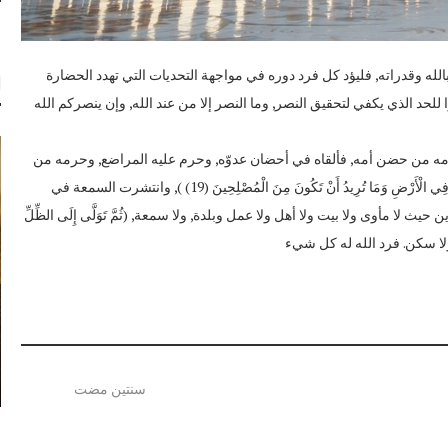
لله وقدراته, فليؤد كل فرد دوره في مواجهة التحديات التي تهدد الحضارة
ا
لحد الذي يكفي لتحقيق النصر, وما النصر إلا من عند الله, وإن ينصركم الله
مه من حضن أمه, فألقاه في أحضان عدوّه, وحرم عليه المراضع, وحرمه من
أمنه وبلده وأهله وسمعته حيث قال له المصري (إِنْ تُرِيدُ إِلَّا أَنْ تَكُونَ جَبَّارًا فِي الْأَرْضِ وَمَا تُرِيدُ أَنْ تَكُونَ مِنَ الْمُصْلِحِينَ (19) ), وانتشرت السمعة في
ث لا مأوى ولا بيت ولا أهل ولا عمل وبلدة, ولا سمعة, (ثُمَّ تَوَلَّى إِلَى الظِّلِّ
سنتين مضت
ع