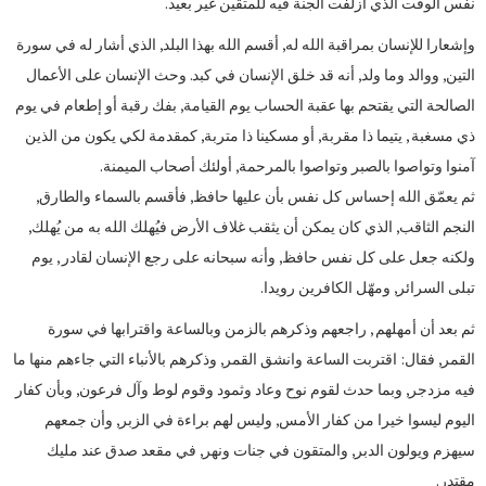
نفس الوقت الذي أزلفت الجنة فيه للمتقين غير بعيد.
وإشعارا للإنسان بمراقبة الله له, أقسم الله بهذا البلد, الذي أشار له في سورة
التين, ووالد وما ولد, أنه قد خلق الإنسان في كبد. وحث الإنسان على الأعمال
الصالحة التي يقتحم بها عقبة الحساب يوم القيامة, بفك رقبة أو إطعام في يوم
ذي مسغبة , يتيما ذا مقربة, أو مسكينا ذا متربة, كمقدمة لكي يكون من الذين
آمنوا وتواصوا بالصبر وتواصوا بالمرحمة, أولئك أصحاب الميمنة.
ثم يعمّق الله إحساس كل نفس بأن عليها حافظ, فأقسم بالسماء والطارق,
النجم الثاقب, الذي كان يمكن أن يثقب غلاف الأرض فيُهلك الله به من يُهلك,
ولكنه جعل على كل نفس حافظ, وأنه سبحانه على رجع الإنسان لقادر , يوم
تبلى السرائر, ومهّل الكافرين رويدا.
ثم بعد أن أمهلهم , راجعهم وذكرهم بالزمن وبالساعة واقترابها في سورة
القمر, فقال: اقتربت الساعة وانشق القمر, وذكرهم بالأنباء التي جاءهم منها ما
فيه مزدجر, وبما حدث لقوم نوح وعاد وثمود وقوم لوط وآل فرعون, وبأن كفار
اليوم ليسوا خيرا من كفار الأمس, وليس لهم براءة في الزبر, وأن جمعهم
سيهزم ويولون الدبر, والمتقون في جنات ونهر, في مقعد صدق عند مليك
مقتدر.