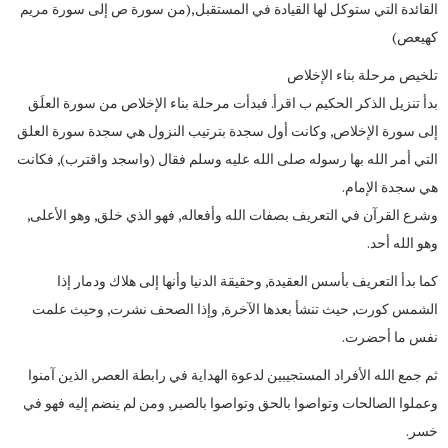
القائدة التي ستوكل لها القيادة في المستقبل,(من سورة ص إلى سورة مريم
كهيعص)
تلخيص مرحلة بناء الإخلاص
بدأ تنزيل الذكر الحكيم ب اقرأ. فبدأت مرحلة بناء الإخلاص من سورة العلَق
إلى سورة الإخلاص, وكانت أول سجدة بترتيب النزول هي سجدة سورة العلق
التي أمر الله بها رسوله صلى الله عليه وسلم فقال (واسجد واقترب), فكانت
هي سجدة الإمام.
وشرع القرآن في التعريف بصفات الله وأفعاله, فهو الذي خلق, وهو الأعلى,
وهو الله أحد.
كما بدأ التعريف بأسس العقيدة, وحقيقة الدنيا وأنها إلى هلاك ودمار إذا
الشمس كورت, حيث تنشأ بعدها الآخرة, وإذا الصحف نشرت, وحيث علمت
نفس ما أحضرت.
ثم جمع الله الأفراد المستجيبين لدعوة الهداية في رابطة العصر, الذين آمنوا
وعملوا الصالحات وتواصوا بالحق وتواصوا بالصبر, ومن لم ينضم إليه فهو في
خسر.