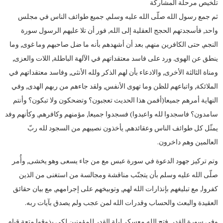
تلخيص مرحلة المشاركة
ثم جمع رسول الله صلّى الله عليه وسلم, جميع طوائف الناس في مجلس
واحد, فأسجدتهم الحجج العقلية إلى الله, فور أن تلا عليهم الرسول سورة
النجم, حتى الكافرين منهم, بعد أن أشهدهم بأنه ما ضل صاحبهم وما غوى, وما
ينطق عن الهوى. ورد على فاسد معتقداتهم في الآلهة الباطلة, اللات والعزى,
ومناة الثالثة الأخرى, والادعاء بأن لهم الذكر ولله الأنثى, وفاسد معتقداتهم في
الملائكة, واتباعهم للظن وما تهوى الأنفس, ولقد جاءهم من ربهم الهدى, وفي
النهاية أمرهم جميعا(أفمن هذا الحديث تعجبون؟ وتضحكون ولا تبكون؟ وأنتم
سامدون؟ فاسجدوا لله واعبدوا) فسجدوا جميعا, مؤمنهم وكافرهم, وكأنهم وفد
يمثّل كل طوائف الناس وعقائدهم, يأخذون نصيبهم من السجود لله ربّ
العالمين وهم داخرون.
وتم تركيز جهود الدعوة في سورة عبس مع من جاء يسعى وهو يخشى, وأُمر
صلّى الله عليه وسلم بأن يتجنّب مناقشة ومجالسة من استغنى من الذين
كفروا, مع تبليغهم بإنذارات الله لهم, وتوبيخهم على إجرامهم, مع بيان حقائق
العقيدة والبعث والحساب وقدرات الله لمن عجب ولم يصدق بآيات ربه.
وفي سورة القدر, فتح الله معسكر ليلة القدر للمؤمنين لكي يذوقوا متعة قيام