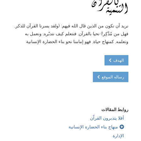
نريد أن نكون من الذين قال الله فيهم: (ولقد يسرنا القرآن للذكر,
فهل من مُدَّكِر!) نحيا بالقرآن, فنتعلم كيف نتدبّره, ونعمل به
ونعلمه, كمنهاج حياة, فهو إمامنا نحو بناء الحضارة الإنسانية
الهدف
رساله الموقع
روابط المقالات
أفلا يتدبرون القراّن
منهاج بناء الحضارة الإنسانية
الإدارة