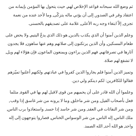
ثم وضع الله سبحانه قواعد الإخلاص لهم, حيث يتحول بها المؤمن بإيمانه من
اعتقاد وقر في الصدور, إلى أن يؤتي ماله يتزكّى, وما لأحد عنده من نعمة
تجزى, إلاّ ابتغاء وجه ربه الأعلى, علامة على تصديقهم بالحسنى.
وعلم الذين آمنوا أن الذي يكذب بالدين, هو ذلك الذي يدعّ اليتيم, ولا يحض على
طعام المسكين, وأن الذين يرتكنون إلى صلاتهم وهم عنها ساهون, فلا يجدون
آثارها في تصرفاتهم, فهم الذين يراءون ويمنعون الماعون, فإن هؤلاء لهم ويل,
لا تشفع لهم صلاة.
وتميز الذين آمنوا فلم يجاروا الذين كفروا في عبادتهم, ولكنهم أعلنوا تميّزهم
فقالوا للكافرين: لكم دينكم ولي دين.
وعلموا أن الله قادر على أن يحميهم من قوى لاقبل لهم بها في القوة, مثلما
فعل بأصحاب الفيل, ومن شر ماخلق, وما لا يرونه من شر غاسق إذا وقب ,
ومن شر النفاثات في العقد, ومن شر حاسد إذا حسد, واستعاذوا برب الناس,
ملك الناس, إله الناس, من شر الوسواس الخناس, فصاروا يتوجهون إلى إله
واحد, هو الله أحد, الله الصمد.