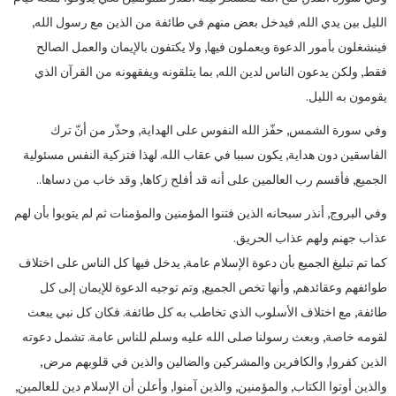
الليل بين يدي الله, فيدخل بعض منهم في طائفة من الذين مع رسول الله,
فينشغلون بأمور الدعوة ويعملون فيها, ولا يكتفون بالإيمان والعمل الصالح
فقط, ولكن يدعون الناس لدين الله, بما يتلقونه ويفقهونه من القرآن الذي
يقومون به الليل.
وفي سورة الشمس, حفّز الله النفوس على الهداية, وحذّر من أنّ ترك
الفاسقين دون هداية, يكون سببا في عقاب الله. لهذا فتزكية النفس مسئولية
الجميع, فأقسم رب العالمين على أنه قد أفلح زكاها, وقد خاب من دساها..
وفي البروج, أنذر سبحانه الذين فتنوا المؤمنين والمؤمنات ثم لم يتوبوا بأن لهم
عذاب جهنم ولهم عذاب الحريق.
كما تم تبليغ الجميع بأن دعوة الإسلام عامة, يدخل فيها كل الناس على اختلاف
طوائفهم وعقائدهم, وأنها تخص الجميع, وتم توجيه الدعوة للإيمان إلى كل
طائفة, مع اختلاف الأسلوب الذي تخاطب به كل طائفة. فكان كل نبي يبعث
لقومه خاصة, وبعث رسولنا صلى الله عليه وسلم للناس عامة. تشمل دعوته
الذين كفروا, والكافرين والمشركين والضالين والذين في قلوبهم مرض,
والذين أوتوا الكتاب, والمؤمنين, والذين آمنوا, وأعلن أن الإسلام دين للعالمين,