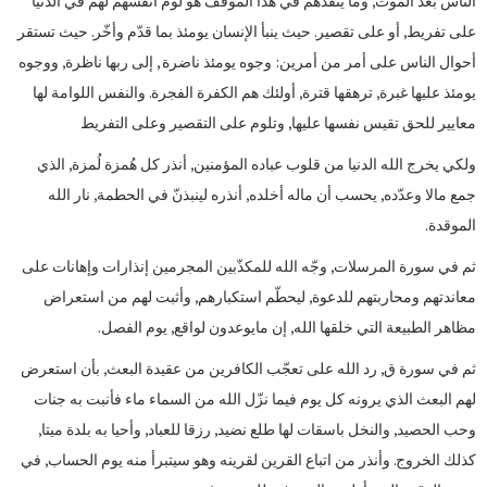
الناس بعد الموت, وما ينقذهم في هذا الموقف هو لوم أنفسهم لهم في الدنيا
على تفريط, أو على تقصير. حيث ينبأ الإنسان يومئذ بما قدّم وأخّر. حيث تستقر
أحوال الناس على أمر من أمرين: وجوه يومئذ ناضرة , إلى ربها ناظرة, ووجوه
يومئذ عليها غبرة, ترهقها قترة, أولئك هم الكفرة الفجرة. والنفس اللوامة لها
معايير للحق تقيس نفسها عليها, وتلوم على التقصير وعلى التفريط
ولكي يخرج الله الدنيا من قلوب عباده المؤمنين, أنذر كل هُمزة لُمزة, الذي
جمع مالا وعدّده, يحسب أن ماله أخلده, أنذره لينبذنّ في الحطمة, نار الله
الموقدة.
ثم في سورة المرسلات, وجّه الله للمكذّبين المجرمين إنذارات وإهانات على
معاندتهم ومحاربتهم للدعوة, ليحطّم استكبارهم, وأثبت لهم من استعراض
مظاهر الطبيعة التي خلقها الله, إن مايوعدون لواقع, يوم الفصل.
ثم في سورة ق, رد الله على تعجّب الكافرين من عقيدة البعث, بأن استعرض
لهم البعث الذي يرونه كل يوم فيما نزّل الله من السماء ماء فأنبت به جنات
وحب الحصيد, والنخل باسقات لها طلع نضيد, رزقا للعباد, وأحيا به بلدة ميتا,
كذلك الخروج. وأنذر من اتباع القرين لقرينه وهو سيتبرأ منه يوم الحساب, في