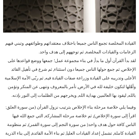
القيادة المخلصة تجمع الناس جميعا باختلاف معتقداتهم وطوائفهم, وتبني فيهم
الزعامات والقيادات المخلصة, ثم توجههم إلى هدف واحد.
لقد بدأ القرآن أول ما بدأ, في بناء مجموعة عمل؛ جمعها ووضع قواعدها على
الإخلاص, ثم جمع حولها الناس جميعا دون استثناء, ثم شرع في تأهيل القائد
الأعلى وتدريبه على القيادة وزراعة صفات القيادة فيه, ثم ربّى الأمة الإسلامية
وأهّلها لتكون خليفة لله في الأرض, تأمر بالمعروف وتنهى عن المنكر وتؤمن
بالله, ليقود بها العالمين بهداية الله, ويخرجهم من الظلمات إلى النور بإذنه.
وفيما يلي خلاصة مرحلة بناء الإخلاص بترتيب نزول القرأن (من سورة العلق:
اقرأ إلى سورة الإخلاص), ثم خلاصة مرحلة المشاركة, التي جمع الله فيها
الناس كافة حول هدف واحد( من سورة النجم إلى سورة القمر), ثم منظومة
القيادة كاملة, تشمل إعداد القيادات العليا, ثم بناء الأمة القائدة, إلى بناء الذرية