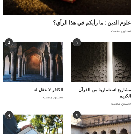
علوم الدين : ما رأيكم في هذا الرأي؟
سنتين مضت
2
3
مشاريع استثمارية من القرآن
الكافر لا عقل له
الكريم
سنتين مضت
سنتين مضت
4
5