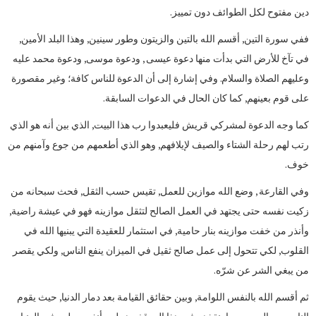
دين مفتوح لكل الطوائف دون تمييز.
ففي سورة التين, أقسم الله بالتين والزيتون وطور سينين, وهذا البلد الأمين,
في تآخ للأرض التي بدأت منها دعوة عيسى , ودعوة موسى, ودعوة محمد عليه
وعليهم الصلاة والسلام. وفي إشارة إلى أن الدعوة للناس كافة؛ وغير مقصورة
على قوم بعينهم, كما كان الحال في الدعوات السابقة.
كما وجه الدعوة لمشركي قريش فليعبدوا رب هذا البيت, الذي بين أنه هو الذي
رتب لهم رحلة الشتاء والصيف لإيلافهم, وهو الذي أطعمهم من جوع وآمنهم من
خوف.
وفي القارعة , وضع الله موازين للعمل, تقيس حسب الثقل, فحث سبحانه من
زكيت نفسه حتى يجتهد في العمل الصالح لتثقل موازينه فهو في عيشة راضية,
وأنذر من خفت موازينه بنار حامية, في استثمار للعقيدة التي يبنيها الله في
القلوب, لكي تتحول إلى عمل صالح ثقيل في الميزان ينفع الناس, ولكي يقصر
من يبغي الشر عن شرّه.
ثم أقسم الله بالنفس اللوامة, وبين حقائق القيامة بعد دمار الدنيا, حيث يقوم