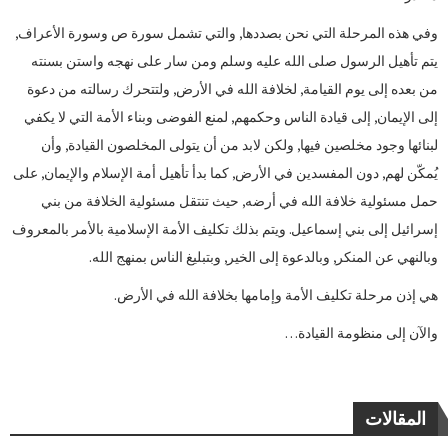
وفي هذه المرحلة التي نحن بصددها, والتي تشمل سورة ص وسورة الأعراف,
يتم تأهيل الرسول صلى الله عليه وسلم ومن سار على نهجه واستن بسنته
من بعده إلى يوم القيامة, لخلافة الله في الأرض, ولتتحرك رسالته من دعوة
إلى الإيمان, إلى قيادة الناس وحكمهم, لمنع الفوضى وبناء الأمة التي لا يكفي
لبنائها وجود مخلصين فيها, ولكن لابد من أن يتولى المخلصون القيادة, وأن
يُمكّن لهم, دون المفسدين في الأرض, كما بدأ تأهيل أمة الإسلام والإيمان, على
حمل مسئولية خلافة الله في أرضه, حيث تنتقل مسئولية الخلافة من بني
إسرائيل إلى بني إسماعيل. ويتم بذلك تكليف الأمة الإسلامية بالأمر بالمعروف
وبالنهي عن المنكر, وبالدعوة إلى الخير, وبتبليغ الناس بمنهج الله.
هي إذن مرحلة تكليف الأمة وإمامها بخلافة الله في الأرض.
والآن إلى منظومة القيادة…
المقالات