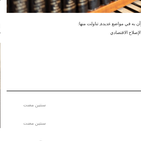
آن به في مواضع عديدة, تناولت منها:
ا
سنتين مضت
سنتين مضت
ع