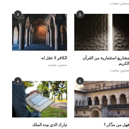
نتين مضت
2
3
شاريع استثمارية من القرآن
الكافر لا عقل له
لكريم
سنتين مضت
نتين مضت
4
5
هل من مذّكر ؟
تبارك الذي بيده الملك