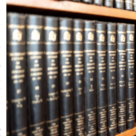
م
ع
ا
ت
ت
k
/
ا
ت