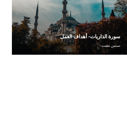
سورة الذاريات- أهداف العمل
مدخ
سنتين مضت
سنت