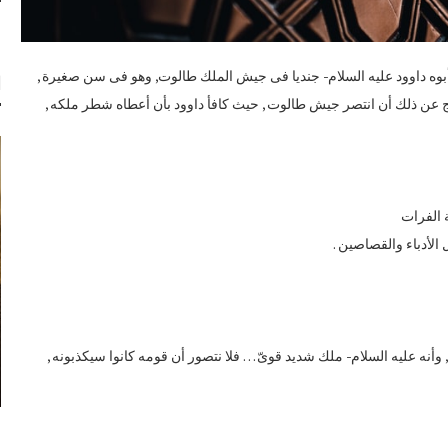
ن أبوه داوود عليه السلام- جنديا فى جيش الملك طالوت, وهو فى سن صغيرة ,
ا
تج عن ذلك أن انتصر جيش طالوت , حيث كافأ داوود بأن أعطاه شطر ملكه ,
 الفرات
لأدباء والقصاصين .
, وأنه عليه السلام- ملك شديد قوىّ … فلا نتصور أن قومه كانوا سيكذبونه ,
ع