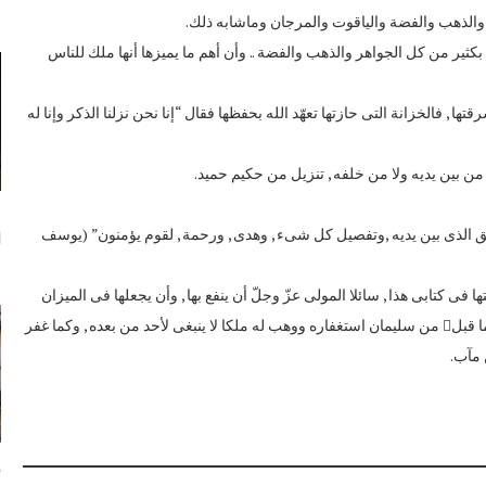
س
 والذهب والفضة والياقوت والمرجان وماشابه ذلك.
ثير من كل الجواهر والذهب والفضة .. وأن أهم ما يميزها أنها ملك للناس
ا , فالخزانة التى حازتها تعهّد الله بحفظها فقال “إنا نحن نزلنا الذكر وإنا له
 من بين يديه ولا من خلفه , تنزيل من حكيم حميد.
م
يق الذى بين يديه ,وتفصيل كل شىء , وهدى , ورحمة , لقوم يؤمنون” (يوسف
ا
س
 فى كتابى هذا , سائلا المولى عزّ وجلّ أن ينفع بها , وأن يجعلها فى الميزان
يوم الدين, عسى الله أن يغفر بها ذنبا , وأن يرفع بها أجرا , وأن يقبلها منّى كما قبل من سليمان استغفاره ووهب له ملكا لا ينبغى لأحد من بعده , وكما غفر
 مآب.
ف