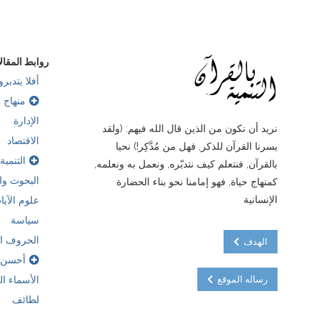
روابط المقال
أفلا يتدبرو
منهاج ب
الإدارة
نريد أن نكون من الذين قال الله فيهم: (ولقد
الاقتصاد
يسرنا القرآن للذكر, فهل من مُدَّكِر!) نحيا
التنمية
بالقرآن, فنتعلم كيف نتدبّره, ونعمل به ونعلمه,
البحوث وال
كمنهاج حياة, فهو إمامنا نحو بناء الحضارة
الإنسانية
علوم الآيا
سياسة
الحروف ال
الهدف
أحسن 
رساله الموقع
الأسماء ا
لطائف