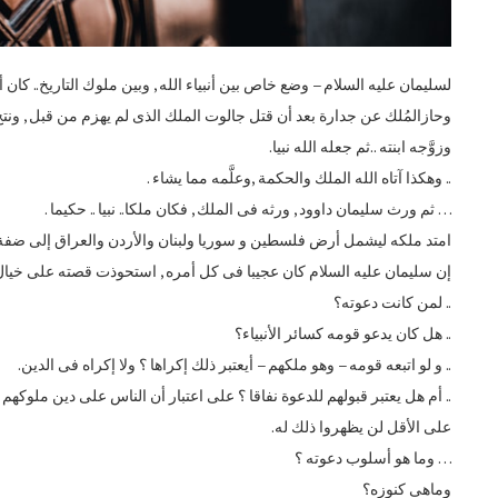
لسليمان عليه السلام – وضع خاص بين أنبياء الله , وبين ملوك التاريخ.. كا
وحازالمُلك عن جدارة بعد أن قتل جالوت الملك الذى لم يهزم من قبل , ون
وزوَّجه ابنته ..ثم جعله الله نبيا.
.. وهكذا آتاه الله الملك والحكمة ,وعلَّمه مما يشاء .
… ثم ورث سليمان داوود , ورثه فى الملك , فكان ملكا.. نبيا .. حكيما .
امتد ملكه ليشمل أرض فلسطين و سوريا ولبنان والأردن والعراق إلى ضفة
إن سليمان عليه السلام كان عجيبا فى كل أمره , استحوذت قصته على خيال ا
.. لمن كانت دعوته؟
.. هل كان يدعو قومه كسائر الأنبياء؟
.. و لو اتبعه قومه – وهو ملكهم – أيعتبر ذلك إكراها ؟ ولا إكراه فى الدين.
.. أم هل يعتبر قبولهم للدعوة نفاقا ؟ على اعتبار أن الناس على دين ملوكهم 
على الأقل لن يظهروا ذلك له.
… وما هو أسلوب دعوته ؟
وماهى كنوزه؟