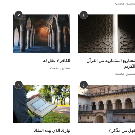
نتين مضت
2
3
شاريع استثمارية من القرآن
الكافر لا عقل له
لكريم
سنتين مضت
نتين مضت
4
5
هل من مذّكر ؟
تبارك الذي بيده الملك