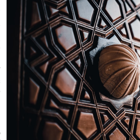
م
ع
ا
ت
ت
k
/
ا
ت