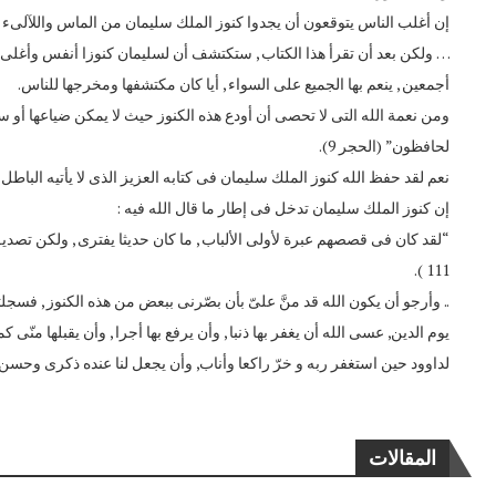
إن أغلب الناس يتوقعون أن يجدوا كنوز الملك سليمان من الماس واللآلىء
… ولكن بعد أن تقرأ هذا الكتاب , ستكتشف أن لسليمان كنوزا أنفس وأغلى بك
أجمعين , ينعم بها الجميع على السواء , أيا كان مكتشفها ومخرجها للناس.
ومن نعمة الله التى لا تحصى أن أودع هذه الكنوز حيث لا يمكن ضياعها أو سرقته
لحافظون” (الحجر 9).
نعم لقد حفظ الله كنوز الملك سليمان فى كتابه العزيز الذى لا يأتيه الباطل
إن كنوز الملك سليمان تدخل فى إطار ما قال الله فيه :
“لقد كان فى قصصهم عبرة لأولى الألباب , ما كان حديثا يفترى , ولكن تصد
111 ).
.. وأرجو أن يكون الله قد منَّ علىّ بأن بصّرنى ببعض من هذه الكنوز , فسجلتها
لداوود حين استغفر ربه و خرّ راكعا وأناب, وأن يجعل لنا عنده ذكرى وحسن
المقالات