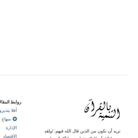
سورة الفيل..الله يحمي المؤمنين من عدو لا قبل..
سنتين مضت
روابط المقال
أفلا يتدبرو
منهاج ب
الإدارة
نريد أن نكون من الذين قال الله فيهم: (ولقد
الاقتصاد