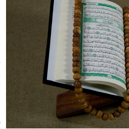
م
ع
ا
ت
ت
k
/
ا
ت