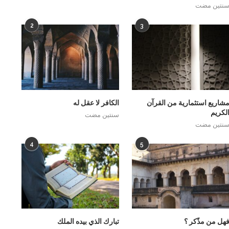
نتين مضت
2
3
شاريع استثمارية من القرآن
الكافر لا عقل له
لكريم
سنتين مضت
نتين مضت
4
5
هل من مذّكر ؟
تبارك الذي بيده الملك