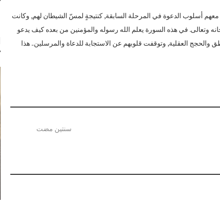
جْد معهم أسلوب الدعوة في المرحلة السابقة, كنتيجةٍ لمسّ الشيطان لهم, وكانت
بحانه وتعالى. في هذه السورة يعلم الله رسوله والمؤمنين من بعده كيف يدعو
ا
 والحجج العقلية, وتوقفت قلوبهم عن الاستجابة للدعاة والمرسلين.. هذا
سنتين مضت
ع