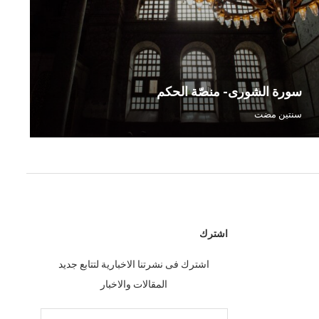
سورة الشورى- منصّة الحكم
سور
سنتين مضت
سنت
اشترك
اشترك فى نشرتنا الاخبارية لتتابع جديد
المقالات والاخبار