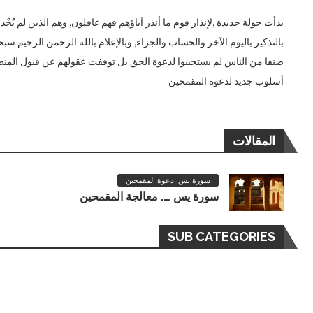
بدأت جولة جديدة ,لإنذار قوم ما أنذر آباؤهم فهم غافلون, وهم الذين لم يُ
بالتذكير باليوم الآخر والحساب والجزاء, وبالإعلام بالله الرحمن الرحيم س
صنفا من الناس لم يستجيبوا لدعوة الحق بل توقفت عقولهم عن قبول المنطق
أسلوب جديد لدعوة المقمحين
المقالات
سورة يس..دعوة المقمحين
سورة يس …. معالجة المقمحين
SUB CATEGORIES