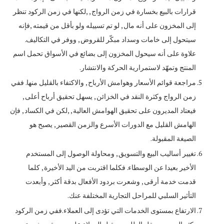
قرارات بالبيع بخسارة في زمن الرواج , ,لكنها في زمن الركود تنظر
إلى المخزون على أنه مال , لو تم تسييله ولو بأقل من قيمته ,فإنه
سيتحول إلى خامات وسداد مبكّر للقروض , ووفر في التكاليف.
علاوة على أنه سيحول المخزون إلى بضائع في الأسواق تحمل اسم
المنتج وتمهّد لاستمرارية الحركة والانتشار.
مراجعة قوائم الأسعار وهوامش الأرباح , والاكتفاء بالقليل منها. ففي
زمن الرواج وكثرة النقد في الخزائن , يسهل تحقيق أرباح أعلى ,
فيعتاد المديرون على تحقيق الهوامش العالية , ,لكن في الكساد , فإن
الهامش القليل مع الدورات الأسرع والزمن القصير , يصبح هو
الصيغة المقبولة.
تغيير أساليب البيع والتسويق , ومحاولة الوصول إلى المستخدم
الأخير بعيدا عن الوسطاء. فكلما اقتربت من اليد الأخيرة , كلما
قدمت خدمة أرقى , وشعرت بردود الأفعال بدقة أكثر , وأبعدت
التأثير السلبي للمراحل التجارية المختلفة عنك.
الارتفاع بمستوى الخدمات التي تؤدى إلى العملاء.ففي زمن الركود