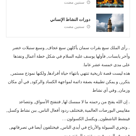
سنتين مضت
دورات النشاط الإنساني
سنتين مضت
.. رأى الملك سبع بقرات سمان يأكلهن سبع عجاف , وسبع سنبلات خضر
وأخر يابسات , فأولها يوسف عليه السلام في شكل خطة أعمال ونفذها
على مدى خمسة عشر عاما.
هذه ليست قصة تاريخية تنتهي بانتهاء حياة أفرادها, ولكنها نموذج مستمر ,
يتكرر , و يمكن تطبيقه بصفة دائمة لمواجهة الكساد والركود , في أي مكان
وزمان , وفي أي نشاط
.. إن الله يفتح من رحمته ما لا ممسك لها , فتنفتح الأسواق , وتتصاعد
مقاييس البورصات العالمية ,فتختلف ردود أفعال الناس , ببن نشاط وكسل ,
فينشط الناشطون , ويكسل الكسولون …
.. وتجري السيولة والأرباح في أيدي الناس , فيختلفون أيضا في تصرفاتهم ,
فيسرف المسرفون ويقتصد المقتصدون.