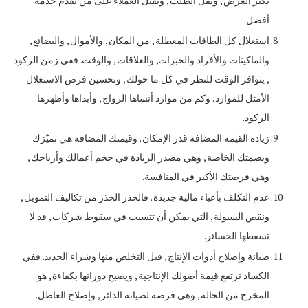
يكثر العرض , ويقل الطلب , ويقبل العملاء على من يقدم خدمة
أفضل.
استغلال كل الطاقات المعطلة , من المكان , والأموال , والبضائع ,
والماكينات والأفراد والخبرات, والعلاقات , والوقت. ففي زمن الركود
, يتوافر الوقت للنظر في كل ما حولك , وتحسين فرص الاستغلال
الأمثل للموارد . وكم من موارد أنساها الرواج , وأبداها وأظهرها
الركود.
زيادة القيمة المضافة قدر الإمكان . وقيمتك المضافة هي تميّزك
وبصمتك الخاصة , وهي مصدر الزيادة في حجم أعمالك وأرباحك ,
وهي فرصتك الأكبر في المنافسة.
عدم التكلف بأعباء مالية جديدة . فالحذر الحذر من تكاليف التمويل ,
ونقص السيولة , التي يمكن أن تتسبب في سقوط شركات , قد لا
تسقطها الخسائر.
صيانة وإصلاح أدوات الإنتاج , قبل التخلص منها وشراء الجديد. ففي
الكساد ترتفع قيمة أصولك الإنتاجية , ويصبح دورانها بكفاءة , هو
المخرج من الحالة , وهي فرصة لصيانة الدائر , وإصلاح العاطل.