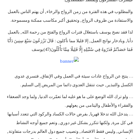
والمطلوب في هذه الفترة من زمن الرواج والرخاء , أن يهتم الناس بالعمل
والاستفادة من ظروف الرواج , وتحقيق أكبر مكاسب ممكنة ومسموحة.
لذا فقد نصح يوسف باستغلال فترات الرواج والفتح من رحمة الله , بالعمل
دأبا , وبادخار نواتج العمل , إلا قليلا مما تأكلون : قَالَ تَزْرَعُونَ سَبْعَ سِنِينَ دَأَبًا
فَمَا حَصَدْتُمْ فَذَرُوهُ فِي سُنْبُلِهِ إِلَّا قَلِيلًا مِمَّا تَأْكُلُونَ(47)يوسف
… ينتج عن الرواج عادات سيئة في العمل وفي الإنفاق , فتسري عدوى
الكسل والتبذير , حيث تنتقل العدوى دائما من المريض إلى السليم .
… ولو ترك الله الوضع على ما هو عليه لما تعمّرت الدنيا , ولما وجد الضعفاء
والفقراء والأطفال واليتامى من يعولهم .
… يتدخل الله تدخلا قهريا , بفرض حالات الكساد والركود التي تتعدد أسبابها
في كل مرة , ولكنها تتكرر بشكل غير دوري , وتعم جميع أوجه النشاط
الإنساني , وليس فقط الاقتصاد , وتصيب جميع دول العالم بدرجات متفاوتة ,