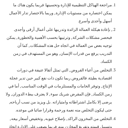
مراجعة الهياكل التنظيمية للإدارة وتحسينها. فربما يكون هناك ما
يمكن اختصاره من مستويات الإدارة , وربما بالاختصار تدار الأعمال
أسهل وأجدى وأسرع.
, بإعادة هيكلة العمالة الزائدة وتدريبها على أعمال أرقى وأجدى.
فبحصر مشكلات الشركة , وترتيبها بحسب الأهمية والخطورة , يمكن
توجيه بعض من العمالة في اتجاه حل هذه المشكلات , كما أن
التدريب يرفع من قدرات الإنسان , وهو من المستهدف في زمن
الكساد.
التخلص من أعباء القروض , التي تمثل أثقالا عنيفة في دورات
اقتصادية بطيئة. فالقروض ربما تكون ذات نفع كبير حين تدير عجلة
الإنتاج , وتوفر الخامات والمستلزمات في الوقت المناسب , أما في
زمن الكساد , فإن المقرض شريك سوء , لا يعترف ببطء الدوران , ولا
يرضى إلا بكامل اشتراطاته وامتيازاته . بل ويزيد من نسب أرباحه,
حتى ليكون التخلص منه نعمة ورحمة وقرارا صائبا في موعده.
التخلص من المخزون الراكد , بإصلاح عيوبه , وتخفيض أسعار بيعه ,
وتسييل قيمته وتفريغ المخازن منه. فربما يصعب على الإدارة اتخاذ