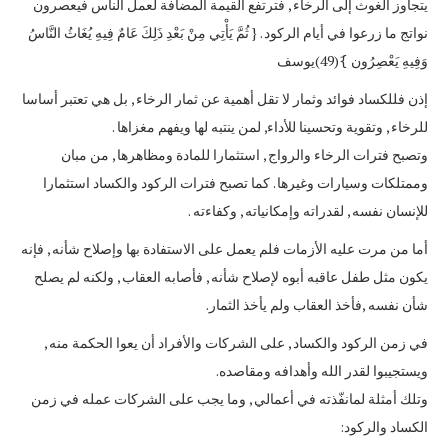
يتجاوز الغوث إلى الرخاء , فترتفع القيمة المضافة لعمل الناس فيعصرون
نواتج ما زرعوا في أيام الركود . { ثُمَّ يَأْتِي مِنْ بَعْدِ ذَلِكَ عَامٌ فِيهِ يُغَاثُ النَّاسُ
وَفِيهِ يَعْصِرُون }َ(49)يوسف
إذن فللكساد فوائد وثمار لا تقل أهمية عن ثمار الرخاء , بل هي تعتبر أساسا
للرخاء , وتقوية وتحسينا للأداء, لمن ينتبه لها ويفهم مغزاها .
وتصبح فترات الرخاء والرواج , استثمارا للمادة ومظاهرها , من مبان
وممتلكات وسيارات وغيرها . كما تصبح فترات الركود والكساد استثمارا
للإنسان نفسه , لقدراته وإمكانياته , وكفاءته .
أما من مرت عليه الأزمات فلم يعمل على الاستفادة بها وإصلاح شأنه , فإنه
يكون مثل طفل عاقبه أبوه لإصلاح شأنه , فأصابه العقاب , ولكنه لم يصلح
شأن نفسه ,فأخذ العقاب ولم يأخذ الثمار.
في زمن الركود والكساد , على الشركات والأفراد أن يعوا الحكمة منه ,
ويستجيبوا لقدر الله وأهدافه ومقاصده.
وتلك أمثلة لمانفّذته في أعمالي , وما يجب على الشركات عمله في زمن
الكساد والركود: