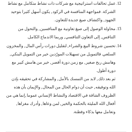
عمل تحالفات استراتيجية مع شركات ذات نشاط متكامل مع نشاط
الشركة . فمواجهة المنافسة في الركود , يكون أسهل كثيرا بتوحيد
الجهود , واكتشاف صيغ جديدة للتعاون .
محاولة الوصول إلى صيغ تعاونية مع المنافسين , والتحول من
التنافس , إلى التعاون التنافسي , وربما الاندماج الكامل.
تحسين شروط البيع والشراء , لتقليل دورات رأس المال , والمخزون
السلعي. فالتمويل من تسهيلات المورّدين خير من التمويل البنكي ,
وهامش ربح صغير , مع زمن دورة أقصر , خير من هامش كبير مع
دورة أطول.
ثم بعد ذلك , لابد من التمسك بالأمل , والمشاركة في تحقيقه بإذن
الله وتوفيقه , حيث أن دوام الحال من المحال , والإيمان بأن هذه
الظروف الشاقة في الاقتصاد والنشاط الإنساني عموما ,إنما هي من
أفعال الله المليئة بالحكمة والخير , لمن وعاها , وأدرك مغزاها ,
وتعامل معها بذكاء وفطنة.