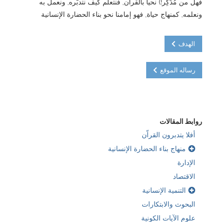
فهل من مُدَّكِر!) نحيا بالقرآن, فنتعلم كيف نتدبّره, ونعمل به
ونعلمه, كمنهاج حياة, فهو إمامنا نحو بناء الحضارة الإنسانية
الهدف
رساله الموقع
روابط المقالات
أفلا يتدبرون القراّن
منهاج بناء الحضارة الإنسانية
الإدارة
الاقتصاد
التنمية الإنسانية
البحوث والابتكارات
علوم الآيات الكونية