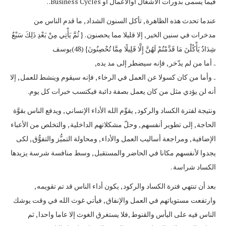
فيما يسمى بدورات الأشغال أوالأعمال أو Business Cycles. .
عندما تحدث هذه الظاهرة , تأكل السنون الشداد , ما قدم الناس من
مدخرات في سنين الخير , إلا قليلا مما يحصنون . { ثُمَّ يَأْتِي مِنْ بَعْدِ ذَلِكَ سَبْعٌ
شِدَادٌ يَأْكُلْنَ مَا قَدَّمْتُمْ لَهُنَّ إِلَّا قَلِيلًا مِمَّا تُحْصِنُونَ} (48)يوسف
.. أما من لم يدّخر , فإنه سيضطر إلى مد يده,
.. وأما من كان كسولا عن العمل في الرخاء , فإنه سيقوم وينشط للعمل , إلا
أنه لن يؤدي مثل من كان يعمل بصفة دائبة فيكتسب خبرات كل يوم.
ونتيجة لفترة الكساد والركود , يقوِّم الله الأداء الإنساني , ويدفع الناس بقوَّة
الحاجة , إلى تطوير أنفسهم , وحلّ مشكلاتهم الداخلية , والتخلص من الأعباء
الإضافية , ومراجعة أساليب العمل والأداء , ومحاولة التميُّز والتفوُّق , لكى
يجدوا لأنفسهم مكانا في الحاضر والمستقبل , وسط منافسة شرسة يزيدها
الكساد شراسة .
بعد أن تنتهي فترة الكساد والركود , يكون أداء الناس قد تم تقويمه ,
وارتفعت مستوياتهم في العمل والإنفاق , فيأتي غوث الله في وقت يوشك
الناس فيه على اليأس والقنوط ,فلا يستغرق الغوث إلا عاما واحدا , ثم