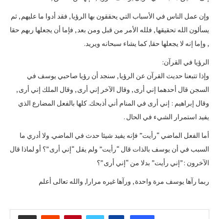
وإن عمل الناس في الأسباب التي يحققون بها الرؤيا , فقد أدوا ما عليهم , ثم
يسألون الله تحقيقها , فلله الأمر من قبل ومن بعد , فإما أن يجعلها ربهم حقا
, وإما إنه لا يجعلها حقا, كما يشاء سبحانه ويريد.
الرؤيا في القرآن:
وإذا تتبعنا حديث القرآن عن الرؤيا , سنجد أن رؤيا صاحبي يوسف في
السجن قال أحدهما إني أرى , وقال الآخر إني أرى , وقال الملك إني أرى ,
وقال إبراهيم : إني أرى في المنام أني أذبحك. كلها بالفعل المضارع الذي
يفيد استمرار الشيء في الحال .
أما الفعل الماضي “رأيت” فإنه يفيد شيئا حدث في الماضي. ولا أدري ما
السبب في أن يوسف بالذات قال “رأيت” ولم يقل “إني أرى”؟ أو لماذا قال
الآخرون :”إني رأيت” بدلا من “إني أرى”؟
ربما رآها يوسف مرة واحدة , ورآها غيره مرارا, والله تعالى أعلم