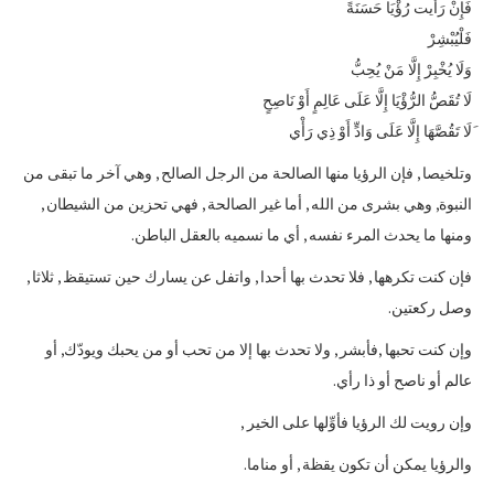
فَإِنْ رَأَيت رُؤْيَا حَسَنَةً
فَلْيُبْشِرْ
وَلَا يُخْبِرْ إِلَّا مَنْ يُحِبُّ
لَا تُقَصُّ الرُّؤْيَا إِلَّا عَلَى عَالِمٍ أَوْ نَاصِحٍ
َلَا تَقُصَّهَا إِلَّا عَلَى وَادٍّ أَوْ ذِي رَأْي
وتلخيصا , فإن الرؤيا منها الصالحة من الرجل الصالح , وهي آخر ما تبقى من
النبوة, وهي بشرى من الله , أما غير الصالحة , فهي تحزين من الشيطان ,
ومنها ما يحدث المرء نفسه , أي ما نسميه بالعقل الباطن.
فإن كنت تكرهها , فلا تحدث بها أحدا , واتفل عن يسارك حين تستيقظ , ثلاثا ,
وصل ركعتين.
وإن كنت تحبها ,فأبشر , ولا تحدث بها إلا من تحب أو من يحبك ويودّك, أو
عالم أو ناصح أو ذا رأي.
وإن رويت لك الرؤيا فأوِّلها على الخير ,
والرؤيا يمكن أن تكون يقظة , أو مناما.