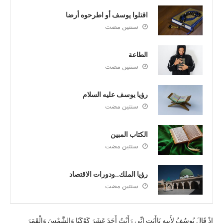
اقتلوا يوسف أو اطرحوه أرضا
سنتين مضت
الطاعة
سنتين مضت
رؤيا يوسف عليه السلام
سنتين مضت
الكتاب المبين
سنتين مضت
رؤيا الملك..ودورات الاقتصاد
سنتين مضت
إِذْ قَالَ يُوسُفُ لِأَبِيهِ يَاأَبَتِ إِنِّي رَأَيْتُ أَحَدَ عَشَرَ كَوْكَبًا وَالشَّمْسَ وَالْقَمَرَ