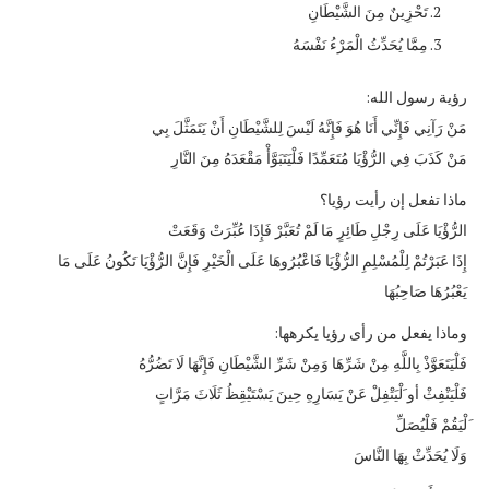
تَحْزِينٌ مِنَ الشَّيْطَانِ
مِمَّا يُحَدِّثُ الْمَرْءُ نَفْسَهُ
رؤية رسول الله:
مَنْ رَآنِي فَإِنِّي أَنَا هُوَ فَإِنَّهُ لَيْسَ لِلشَّيْطَانِ أَنْ يَتَمَثَّلَ بِي
مَنْ كَذَبَ فِي الرُّؤْيَا مُتَعَمِّدًا فَلْيَتَبَوَّأْ مَقْعَدَهُ مِنَ النَّارِ
ماذا تفعل إن رأيت رؤيا؟
الرُّؤْيَا عَلَى رِجْلِ طَائِرٍ مَا لَمْ تُعَبَّرْ فَإِذَا عُبِّرَتْ وَقَعَتْ
إِذَا عَبَرْتُمْ لِلْمُسْلِمِ الرُّؤْيَا فَاعْبُرُوهَا عَلَى الْخَيْرِ فَإِنَّ الرُّؤْيَا تَكُونُ عَلَى مَا
يَعْبُرُهَا صَاحِبُهَا
وماذا يفعل من رأى رؤيا يكرهها:
فَلْيَتَعَوَّذْ بِاللَّهِ مِنْ شَرِّهَا وَمِنْ شَرِّ الشَّيْطَانِ فَإِنَّهَا لَا تَضُرُّهُ
فَلْيَنْفِثْ أو َلْيَتْفِلْ عَنْ يَسَارِهِ حِينَ يَسْتَيْقِظُ ثَلَاثَ مَرَّاتٍ
َلْيَقُمْ فَلْيُصَلِّ
وَلَا يُحَدِّثْ بِهَا النَّاسَ