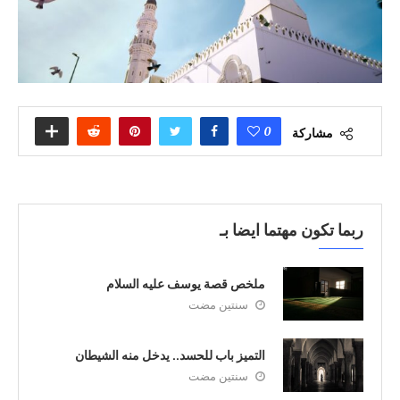
0
مشاركة
ربما تكون مهتما ايضا بـ
ملخص قصة يوسف عليه السلام
سنتين مضت
التميز باب للحسد.. يدخل منه الشيطان
سنتين مضت