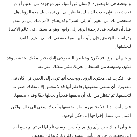
واليقظة هي ما يتصوره الإنسان عن أشياء غير موجودة في الدنيا , أو لم
تحدث بعد . فإن حدث لك ذلك , فانظر إلى أين تذهب بك هذه الرؤيا , هل
ستفضي بك إلى الخير , أم إلى الشر؟ وقد يحتاج الأمر منك إلى دراسة ,
قبل أن تتمادى في ترجمة الرؤيا إلى واقع , وهو ما يسمّى في عالم الأعمال
بدراسات الجدوى , فإن رأيت أنها سوف تفضي بك إلى الخير , فاسع
لتحقيقها ,
واعلم أن الرؤيا قد تكون وحيا من الله يوحي إليك بخير يمكنك تحقيقه , وقد
تكون وسوسة من الشيطان يغريك بشر يمكنك اقترافه.
فإن فكرت في محتوى الرؤيا , ووجدت أنها تؤدي إلى الخير , فإن كان في
مقدورك أن تسعى لتحقيقها , فاعلم أنها قد لا تتحقق إلا باتخاذك خطوات
لتحقيقها , ثم تنتظر من الله أن يحققها فعلا,أو يجعلها حقّا وقد لا يحققها.
فإن رأيت رؤيا , فلا تجلس منتظرا تحقيقها وأنت لا تسعى إلى ذلك . ولكن
اعمل في سبيل إخراجها إلى حيّز الوجود.
فلو أن الملك حين رأى رؤياه , وأحسن يوسف تأويلها له , ثم لم يسعَ أحد
إلى تحقيق ما جاء في تأويل يوسف للرؤيا , فإنها لن تتحقق ,