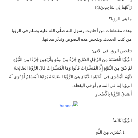
رَأَيْتُهُمْ لِي سَاجِدِينَ(4)
ما هي الرؤيا؟
وهذه مقتطفات من أحاديث رسول الله صلّى الله عليه وسلم في الرؤيا
من كتب الحديث. وبفحص هذه النصوص وتدبّر معانيها,
تتلخص الرؤيا في الآتي:
الرُّؤْيَا الْحَسَنَةُ مِنَ الرَّجُلِ الصَّالِحِ جُزْءٌ مِنْ سِتَّةٍ وَأَرْبَعِينَ جُزْءًا مِنَ النُّبُوَّةِ
لَمْ يَبْقَ مِنَ النُّبُوَّةِ إِلَّا الْمُبَشِّرَاتُ قَالُوا وَمَا الْمُبَشِّرَاتُ قَالَ الرُّؤْيَا الصَّالِحَةُ
(لَهُمُ الْبُشْرَى فِي الْحَيَاةِ الدُّنْيَا), هِيَ الرُّؤْيَا الصَّالِحَةُ يَرَاهَا الْمُسْلِمُ أَوْ تُرَى لَهُ
الرؤيا إما في المنام , أو في اليقظة.
أَصْدَقُ الرُّؤْيَا بِالْأَسْحَارِ
الرُّؤْيَا ثَلَاثَة:ٌ
بُشْرَى مِنَ اللَّهِ