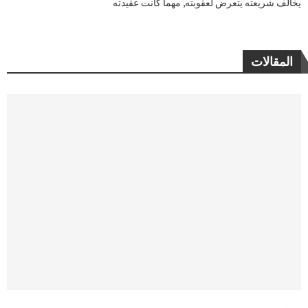
يخالف شريعته يتعرض لعقوبته, مهما كانت عقيدته
المقالات