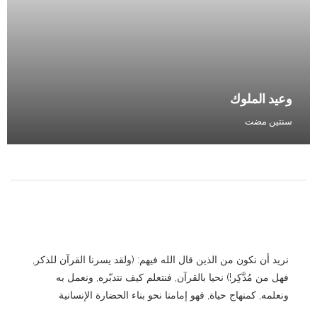
وعيد الملوك
سنتين مضت
نريد أن نكون من الذين قال الله فيهم: (ولقد يسرنا القرآن للذكر,
فهل من مُدَّكِر!) نحيا بالقرآن, فنتعلم كيف نتدبّره, ونعمل به
ونعلمه, كمنهاج حياة, فهو إمامنا نحو بناء الحضارة الإنسانية