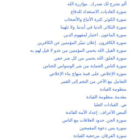
ألم نشرح لك صدرك.. مؤازرة الله
سورة العاديات..الاستعداد للدفاع
سورة الكوثر..كثرة الأتباع والأصحاب
سورة التكاثر..الدنيا في أيدينا, ولا تلهينا
سورة الماعون.. اختبار لمفهوم الدين
سورة الكافرون.. إعلان تميّز المؤمنين عن الكافرين
سورة الفيل..الله يحمي المؤمنين من عدو لا قبل لهم به
سورة الفلق..الله يحمي من كل شر خفي
سورة الناس..الحماية من شر الوسواس الخناس
سورة الإخلاص..على قمة منهاج بناء الإخلاص
التعامل مع الآخر..من النجم إلى القمر
منظومة القيادة
مقدمة..منظومة القيادة
ص.. القيادات العليا
ألمص الأعراف.. إعداد الأمة القائدة
سورة الجن..حدود العلاقات مع الناس
سورة يس..دعوة المقمحين
سورة الفرقان..مرجعية القيادة