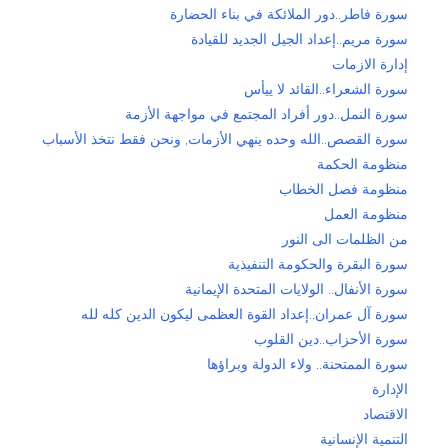
سورة فاطر..دور الملائكة في بناء الحضارة
سورة مريم..إعداد الجيل الجديد للقيادة
إدارة الازمات
سورة الشعراء..القائد لا ييأس
سورة النمل..دور أفراد المجتمع في مواجهة الأزمة
سورة القصص..الله وحده ينهي الأزمات, ونحن فقط نتخذ الأسباب
منظومة الحكمة
منظومة فصل الخطاب
منظومة العمل
من الظلمات الى النور
سورة البقرة والحكومة التنفيذية
سورة الأنفال.. الولايات المتحدة الإيمانية
سورة آل عمران..إعداد القوة العظمى ليكون الدين كله لله
سورة الأحزاب..دين القلوب
سورة الممتحنة.. ولاء الدولة وبراؤها
الإدارة
الاقتصاد
التنمية الإنسانية