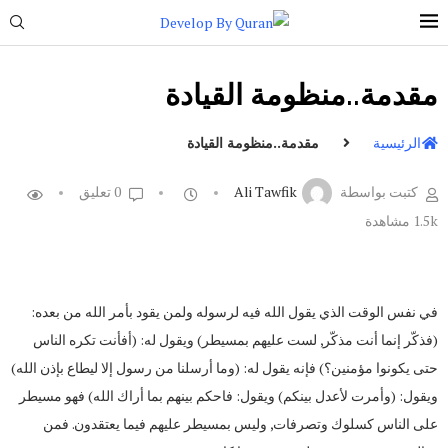
مقدمة..منظومة القيادة
الرئيسية
مقدمة..منظومة القيادة
كتبت بواسطة
Ali Tawfik
0 تعليق
1.5k
مشاهدة
في نفس الوقت الذي يقول الله فيه لرسوله ولمن يقود بأمر الله من بعده:
(فذكّر إنما أنت مذكّر, لست عليهم بمسيطر) ويقول له: (أفأنت تكره الناس
حتى يكونوا مؤمنين؟) فإنه يقول له: (وما أرسلنا من رسول إلا ليطاع بإذن الله)
ويقول: (وأمرت لأعدل بينكم) ويقول: فاحكم بينهم بما أراك الله) فهو مسيطر
على الناس كسلوك وتصرفات, وليس بمسيطر عليهم فيما يعتقدون. فمن