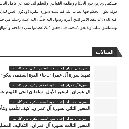
فليكفر, ويرفع جور الحكام وظلمة القوانين والنظم الحاكمة عن كاهل الناس, 
دولة يكون الحكم فيها بكتاب الله كما بينت سورة البقرة (ويكون الدين لله)
كله لله) ؛ ثم ينفذ الأمر الذي أمره رسول الله صلّى الله عليه وسلم في حديث
ويستقبلوا قبلتنا ويذبحوا ذبيحتنا, فإن فعلوا ذلك عصموا مني دماءهم وأمواله
المقالات
سورة آل عمران..إعداد القوة العظمى ليكون الدين كله لله
تمهيد سورة آل عمران.. بناء القوة العظمى ليكون ا
سورة آل عمران..إعداد القوة العظمى ليكون الدين كله لله
آل عمران..المحور الأول.. سلطان الحي القيوم على
سورة آل عمران..إعداد القوة العظمى ليكون الدين كله لله
المحور الثاني لسورة آل عمران.. كيف نتأهب ونتأه
سورة آل عمران..إعداد القوة العظمى ليكون الدين كله لله
المحور الثالث لسورة آل عمران.. التكاليف المطلوب