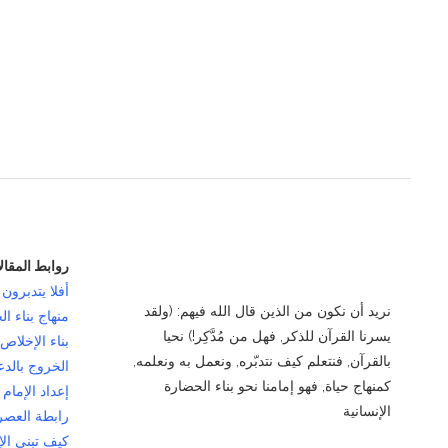
مسئوليات ورثة الكتاب بعد رسول الله
سنتين مضت
روابط المقال
أفلا يتدبرون 
نريد أن نكون من الذين قال الله فيهم: (ولقد
منهاج بناء ال
يسرنا القرآن للذكر, فهل من مُدَّكِر!) نحيا
بناء الإخلاص
بالقرآن, فنتعلم كيف نتدبّره, ونعمل به ونعلمه,
الخروج بالدع
كمنهاج حياة, فهو إمامنا نحو بناء الحضارة
إعداد الإمام
الإنسانية
رابطة العصر
كيف تبني ال