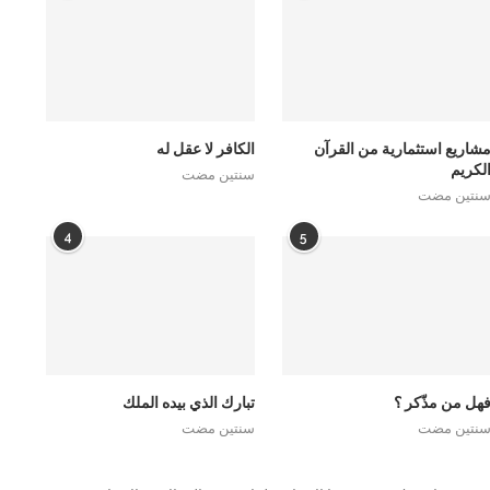
شاريع استثمارية من القرآن
الكافر لا عقل له
لكريم
سنتين مضت
نتين مضت
4
5
هل من مذّكر ؟
تبارك الذي بيده الملك
نتين مضت
سنتين مضت