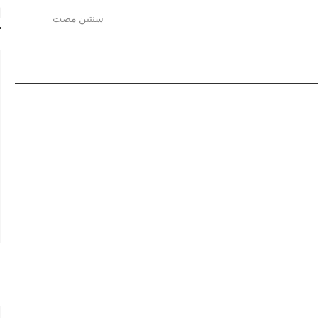
ا
سنتين مضت
ع
س