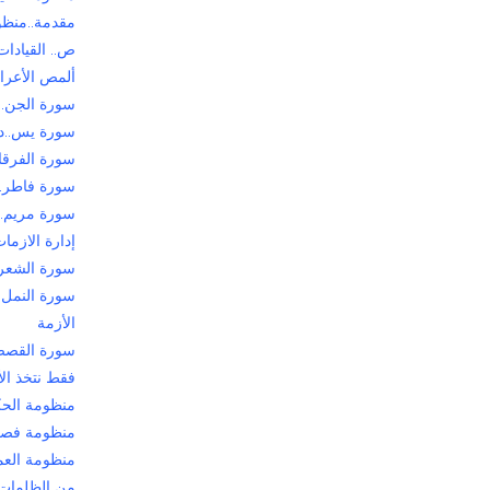
مقدمة..منظوم
ص.. القيادات 
ألمص الأعراف
سورة الجن..
سورة يس..د
سورة الفرقان
سورة فاطر..د
سورة مريم..إ
إدارة الازما
سورة الشعراء
سورة النمل.
الأزمة
سورة القصص.
فقط نتخذ ال
منظومة الح
منظومة فصل
منظومة الع
من الظلمات 