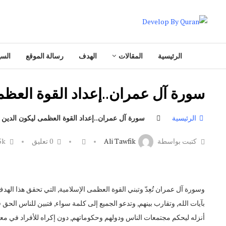
الرئيسية
المقالات
الهدف
رسالة الموقع
السي
سورة آل عمران..إعداد القوة العظمى
الرئيسية
سورة آل عمران..إعداد القوة العظمى ليكون الدين ك
كتبت بواسطة
Ali Tawfik
0 تعليق
5k
وسورة آل عمران تُعِدّ وتبني القوة العظمى الإسلامية, التي تحقق هذا الهد
بآيات الله, وتقارب بينهم, وتدعو الجميع إلى كلمة سواء, فتبين للناس الحق ف
أنزله ليحكم مجتمعات الناس ودولهم وحكوماتهم, دون إكراه للأفراد في مع