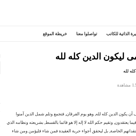
رة الذاتية للكاتب
تواصلوا معنا
خريطة الموقع
 ليكون الدين كله لله
ا
له لله
1.
مشاهدة
م
ت
ف أن يكون الدين كله لله, وهو يوم الفرقان, فتجمع وتلم شمل الذين آمنوا
م
يما يعتقدون, وتقيم حكم الله لا إله إلا هو قائما بالقسط, بشريعته ونظامه الذي
تقداتهم الخاصة, بل ليحقق أجواء حرية العقيدة فمن شاء فليؤمن ومن شاء
ع