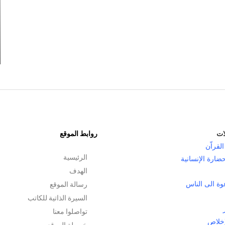
سورة مريم..علاقة ترتيب الأنبياء فيها بتربية الأولاد
سنتين مضت
ات
روابط الموقع
القراّن
الرئيسية
حضارة الإنسانية
الهدف
رسالة الموقع
وة الى الناس
السيرة الذاتية للكاتب
تواصلوا معنا
إخلاص
خريطة الموقع