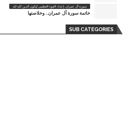
سورة آل عمران..إعداد القوة العظمى ليكون الدين كله لله
خاتمة سورة آل عمران.. وخلاصتها
SUB CATEGORIES