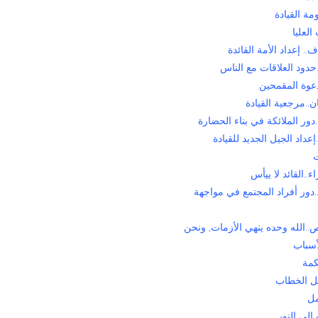
ة القيادة
العليا
.. إعداد الأمة القائدة
حدود العلاقات مع الناس
عوة المقمحين
..مرجعية القيادة
ور الملائكة في بناء الحضارة
عداد الجيل الجديد للقيادة
ت
..القائد لا ييأس
.دور أفراد المجتمع في مواجهة
.الله وحده ينهي الأزمات, ونحن
أسباب
كمة
 الخطاب
مل
الى النور