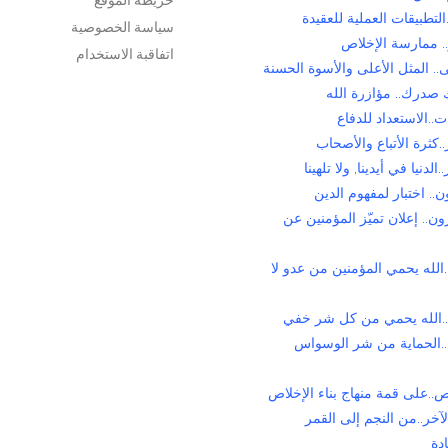
التطبيقات العملية للعقيدة
سياسة الخصوصية
. ممارسة الإخلاص
اتفاقبة الاستخدام
. المثل الأعلى والأسوة الحسنة
 صدرك.. مؤازرة الله
ت..الاستعداد للدفاع
.كثرة الأتباع والأصحاب
الدنيا في أيدينا, ولا تلهينا
.. اختبار لمفهوم الدين
ن.. إعلان تميّز المؤمنين عن
الله يحمي المؤمنين من عدو لا
..الله يحمي من كل شر خفي
.الحماية من شر الوسواس
..على قمة منهاج بناء الإخلاص
لآخر..من النجم إلى القمر
دة