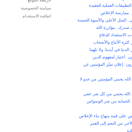
التطبيقات العملية للعقيدة
سياسة الخصوصية
. ممارسة الإخلاص
اتفاقبة الاستخدام
. المثل الأعلى والأسوة الحسنة
 صدرك.. مؤازرة الله
ت..الاستعداد للدفاع
.كثرة الأتباع والأصحاب
الدنيا في أيدينا, ولا تلهينا
.. اختبار لمفهوم الدين
ن.. إعلان تميّز المؤمنين عن
الله يحمي المؤمنين من عدو لا
..الله يحمي من كل شر خفي
.الحماية من شر الوسواس
..على قمة منهاج بناء الإخلاص
لآخر..من النجم إلى القمر
دة