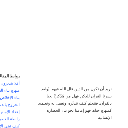
سورة الأعلى: تحديد شرائح الناس
سنتين مضت
روابط المقال
أفلا يتدبرون 
نريد أن نكون من الذين قال الله فيهم: (ولقد
منهاج بناء ال
يسرنا القرآن للذكر, فهل من مُدَّكِر!) نحيا
بناء الإخلاص
بالقرآن, فنتعلم كيف نتدبّره, ونعمل به ونعلمه,
الخروج بالدع
كمنهاج حياة, فهو إمامنا نحو بناء الحضارة
إعداد الإمام
الإنسانية
رابطة العصر
كيف تبني ال