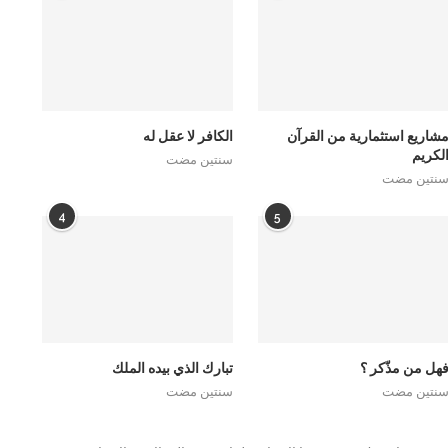
شاريع استثمارية من القرآن
الكافر لا عقل له
لكريم
سنتين مضت
نتين مضت
4
5
هل من مذّكر ؟
تبارك الذي بيده الملك
نتين مضت
سنتين مضت