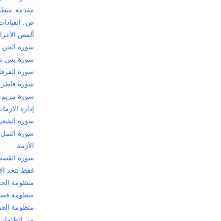
مقدمة..منظوم
ص.. القيادات 
ألمص الأعراف
سورة الجن..
سورة يس..د
سورة الفرقان
سورة فاطر..د
سورة مريم..إ
إدارة الازما
سورة الشعراء
سورة النمل.
الأزمة
سورة القصص.
فقط نتخذ ال
منظومة الح
منظومة فصل
منظومة الع
من الظلمات 