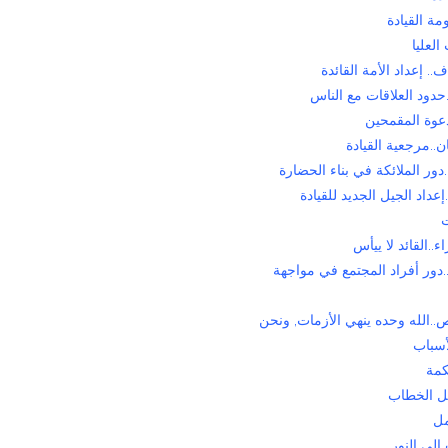
ة القيادة
العليا
.. إعداد الأمة القائدة
حدود العلاقات مع الناس
عوة المقمحين
..مرجعية القيادة
ور الملائكة في بناء الحضارة
عداد الجيل الجديد للقيادة
ت
..القائد لا ييأس
.دور أفراد المجتمع في مواجهة
.الله وحده ينهي الأزمات, ونحن
أسباب
كمة
 الخطاب
مل
الى النور