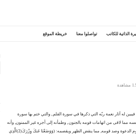
رة الذاتية للكاتب
تواصلوا معنا
خريطة الموقع
ا
1.
مشاهدة
م
ت
بين له آثار نعمة ربّه التي ذكرها في سورة القلم , والتي ختم بها سورة
م
صدره للإسلام: (أَلَمْ نَشْرَحْ لَكَ صَدْرَكَ(1) كما أراح نفسه مما لاقى من اتهامات قومه بالجنون , وطمأنه إلى أجره غير الممنون, وأنه
على خلق عظيم. وخفف الله عنه الأحمال والأثقال التي كان يحملها من هموم الدعوة وصد قومه, مما ينقض الظهر ويقصمه: (وَوَضَعْنَا عَنكَ وِزْرَكَ(2)الَّذِي
ع