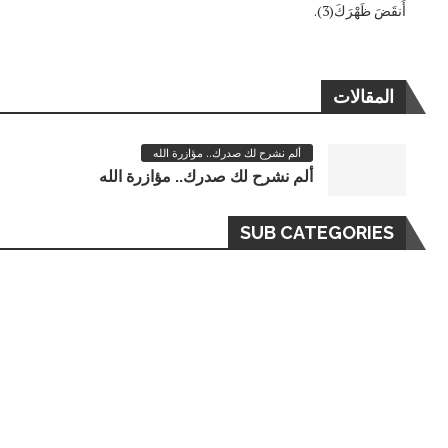
أَنقَضَ ظَهْرَكَ(3).
المقالات
ألم نشرح لك صدرك.. مؤازرة الله
ألم نشرح لك صدرك.. مؤازرة الله
SUB CATEGORIES