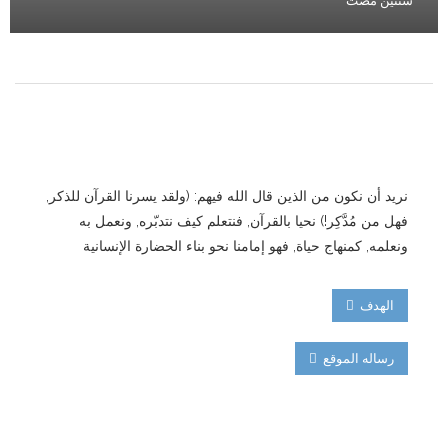
سنتين مضت
نريد أن نكون من الذين قال الله فيهم: (ولقد يسرنا القرآن للذكر,
فهل من مُدَّكِر!) نحيا بالقرآن, فنتعلم كيف نتدبّره, ونعمل به
ونعلمه, كمنهاج حياة, فهو إمامنا نحو بناء الحضارة الإنسانية
الهدف
رساله الموقع