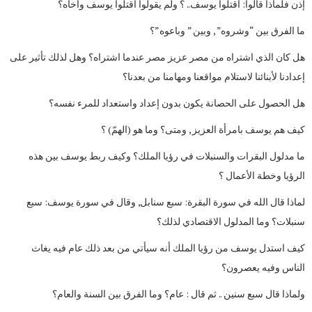
إذن فلماذا قالوا: اقتلوا يوسف.. ؟ ولم يقولوا اقتلوا يوسف وأخاه؟
ما الفرق بين “وشروه” , وبين ” وباعوه”؟
هل كان الذي اشتراه من مصر عزيز مصر عندما اشتراه؟ وهل لذلك تأثير على
إعدادنا لأبنائنا لاستلام مواقعنا ومهامنا من بعدنا؟
هل الحصول على الحصانة يكون بدون إعداد واستعداد للمرء نفسه؟
كيف هم يوسف بامرأة العزيز , ومتى؟ وما هو (الهمّ) ؟
ما مدلول البقرات والسنبلات في رؤيا الملك؟ وكيف ربط يوسف بين هذه
الرؤيا وخطة الأعمال ؟
لماذا قال الله في سورة البقرة: سبع سنابل, وقال في سورة يوسف: سبع
سنبلات؟ وما المدلول الاقتصادي لذلك؟
كيف استدل يوسف من رؤيا الملك أنه سيأتي من بعد ذلك عام فيه يغاث
الناس وفيه يعصرون؟
ولماذا قال سبع سنين .. ثم قال : عام؟ وما الفرق بين السنة والعام؟