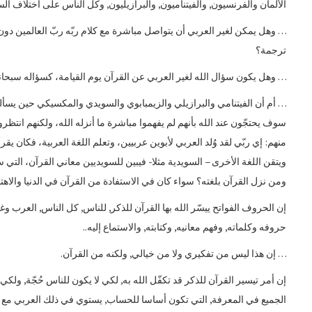
الألمان والفرنسيون, والفيتناميون, والبرازيليون, وكل الناس على اختلاف ألسن
… وهل يمكن لغير العربي أن يتواصل مباشرة مع كلام ربّه ربّ العالمين دو
ترجمة؟
… وهل يكون سؤال الله لغير العربي عن القرآن يوم القيامة، كسؤاله سبحانه 
… أم أن الفيتنامي والبرازيلي والزيمبابوي والسويدي والمكسيكي حين يسأله
سوف يحتجّون عند الله بأنهم لم يفهموا مباشرة ما أنزله الله، ولكنهم انتظ
منهم: إي ربّي لقد وُلد العربي لأبوين عربيين، وتعلم اللغة العربية، فكان ي
ويتقن اللغة الأخرى – السويدية مثلا- فيبين للسويديين معاني القرآن، التي
ومن نزل القرآن بلغته؟ سواء كان في الاستفادة من القرآن في الدنيا والاهتد
إن الحروف الفواتح ييسّر الله بها القرآن للذكر, للناس, كل الناس, العرب
حروفه وكلماته, وفهم معانيه, وكتابته, والاستماع إليه..
كيف بنى الله الحضارة الإنسانية
… إن هذا ليس من تفكيري ولا من خيالي, ولكنه من القرآن.
بالقرآن؟
الهدهد
إن أمر تيسير القرآن للذكر قد تكفّل الله به, لكي لا يكون للناس حُجّة, ولكي
سنتين مضت
سنتين مضت
الجميع في المعرفة, التي تكون أساسا للحساب, يستوي في ذلك العربي مع ال