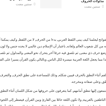
مدلولات الحروف
سنتين مضت
سنتين مضت
فواتح ليعلمنا كيف يبنى اللفظ العربي, بدءا من الحرف, لا من اللفظ, وكيف يمكننا 
 من كل شعوب العالم ولغاته, باعتبار أن الإسلام دين عالمي لا يحده جنس ولا لون و
بوضع حرف ذي معنى, ثم نلصق فيه حرفا آخر يتحرك نحو المعنى والمدلول, ثم نلص
ذا مما يجعل اللغة العربية ميسرة لكل الناس, وبالتالي يكون القرآن يسيرا على الفه
الفم أثناء النطق بالحرف فيبين شكله, وذلك للمساعدة على نطق الحرف, والتعرف
لنطق, وعلى صفاته ومخرجه.
تمعون إليها تنطق أمامهم, كما يتعرفون على حروفها من شكل اللسان أثناء النطق,
اطقين بالعربية, ولا تكون اللغة حائلا بين القارئ وبين القرآن, فيضطر إلى اللجوء