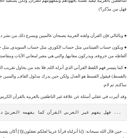
للناطقين بالعربية ليقيد نفسه بجهودهم وبمفهومهم للقرآن, ولكن يستفيد الجم
فهل من مدّكر؟)
● وبالتالي فإن القرآن ولغته العربية يصبحان عالميين ويسرع ذلك من نشر دع
● ويكون حساب الفيتنامي مثل حساب الكوري, مثل حساب السويدي, مثل حس
ألفاظه من حروفه, ويدركون معانيها, والتي هي معبر لمعاني الآيات ومقاصده
● كما يتيسر فهم اللفظ القرآني الذي أنزله الله, فلا نجد من يحاول تقريب 
بالقسط) فيقول القسط هو العدل. ولكن حين يدرك مدلول القاف, والسين حين ت
ساكنة, ثم لام.
وقد أثيرت في عقلي أسئلة عن علاقة غير الناطقين بالعربية بالقرآن الكري
... فهل يفهم غير العربي القرآن كما يفهمه العربيّ د
… حين قال الله سبحا