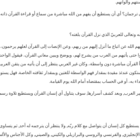
تهم وألوانهم.
ن ترجمان؟ أي أن يستطيع أن يفهم من الله مباشرة من سماع أو قراءة القرآن ذاته
وتعالى للعربيّ الذي نزل القرآن بلغته؟
م الله عن اتباع ما أنزل إليهم من ربهم، وعن الإنصات إلى القرآن لعلهم يرحمون،
روا حتى يأتيهم من العرب من يشرح لهم، ويوضح ويبين معاني القرآن، فيقول الواحد
قرأ القرآن مباشرة دون واسطة، وكان غير العربي ينتظر إلى أن يأتيه من يتقن العربي
 ستكون عندئذ مقيدة بمقدار فهم الواسطة للغتين وبمقدار ثقافته الخاصة. فهل يستو
اء به، أو في الحساب بمقتضاه أمام الله يوم القيامة.
 وغير العرب, وبعد كشف أسرارها, سوف يتناول أي إنسان القرآن ويستطيع تلاوة رسم
4- المدّثّر.. مؤهلات الأئمة الدعاة
 يستطيع كل إنسان أن يتواصل مع كلام ربّه, ولا ينتظر أن يترجمه له أحد, ثم يتساوى
سنتين مضت
إنجليزي, والفرنسي والروسي والبرازيلي والكيني, والصيني, وكل الأجناس والألس