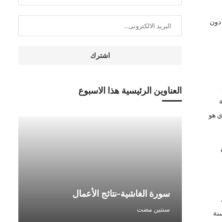
 دون
العناوين الرئيسية هذا الاسبوع
ة
ي هو
سو
سورة الغاشية-نتائج الأعمال
من
سنتين مضت
سن
نة