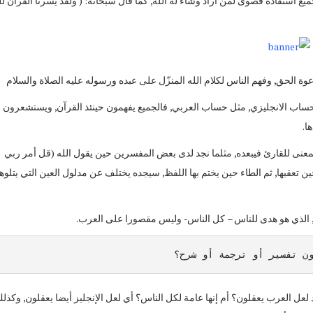
يع استفادة قصوى لمن أراد وشاء له الله, كما قال سبحانه: ( ولقد يسرنا القرآن ل
وة الحق, وفهم الناس لكلام الله المنزّل على عبده ورسوله عليه الصلاة والسلام
اب الانجليزي, مثل حساب العربي, فالجميع يفهمون حينئذ القرآن, ويستشعرون
ا.
المعنى للقارئ فيبعده, مثلما نجد لدى بعض المفسرين حين يقول الله (قل أمر ربي
عقبها, ثم الطاء حين يختم بها اللفظ, سيجده يختلف عن مدلول العين التي يتلوها
م, الذي هو هدى للناس – كل الناس- وليس مقصورا على العرب.
ون تفسير أو ترجمة أو شرح؟
نه: (إنا أنزلناه قرآنا عربيا لعلكم تعقلون)[1] أكان يقصد لعل العرب يعقلون؟ أم إنها عامة لكل الناس؟ أي لعل الإنجليز أيضا يعقلون, وكذ