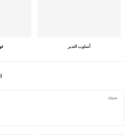
أسلوب التدبر
فه
ا