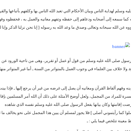
 وسلم لهداية الناس وبيان الأحكام التي تعبد الله الناس بها وكلفهم بأتباعها والقر
كما سمعه إلى أصحابه ودعاهم إلى حفظه وتفهم معانيه والعمل به ، فحفظوه وفه
ه عن الله سبحانه وتعالى وصدق ما وعد الله به رسوله { إنا نحن نزلنا الذكر وإنا ل
 الرسول صلى الله عليه وسلم من قول أو عمل أو تقرير، وهى من ناحية الورود عن
لا خلاف بين العلماء في وجوب العمل بالمتواتر من السنة ـ أما غير المتواتر منها
دينه وفهم ألفاظ القرآن ومعانيه أن يصل إلى غرضه من غير أن يرجع إليها ـ فإذا بين
سرة للمراد من المجمل، ولعل أوضح الأمثلة على ذلك أن الله أمر المسلمين بإقا
فرضت إقامتها وكان بيانها بفعل الرسول صلى الله عليه وسلم نفسه الذي شاهده
لوا كما رأيتموني أصلى ] فلا يجوز لمسلم أن يبين هذا المجمل على نحو يخالف ما 
معينة تتلخص فيما يلي : ـ