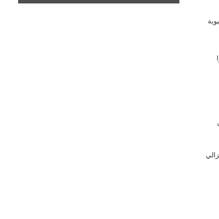
وية
زالي