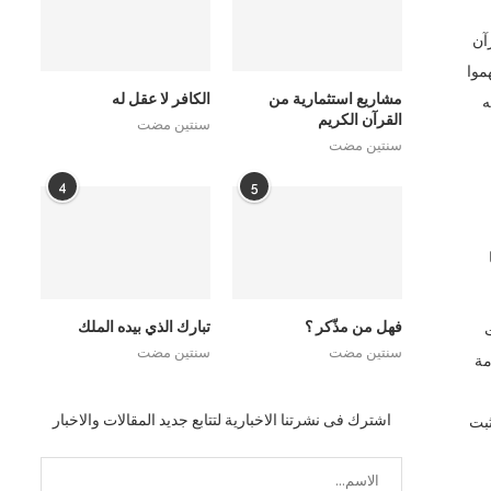
آن
موا
مشاريع استثمارية من
الكافر لا عقل له
ه
القرآن الكريم
سنتين مضت
سنتين مضت
4
5
فهل من مذّكر ؟
تبارك الذي بيده الملك
ت
سنتين مضت
سنتين مضت
مة
اشترك فى نشرتنا الاخبارية لتتابع جديد المقالات والاخبار
ثبت