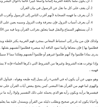
أن يكون ملماً باللغة العربية إلماما واسعا كبيرا عالما بأحوال البشر
أن يقف على كل ما نقل عن الرسول في بيان القرآن.
أن يعرف ما فهمه الصحابة لأنهم أقرب الناس إلى الرسول وأقرب النا
أن يعرف أسباب النزول فإن معرفة وقت النزول وسببه يعين على الف
أن يستظهر السماع والنقل فيما يتعلق بغرائب القرآن وما فيه من الألف
ولذلك فإن من يبادر إلى استنباط المعاني بمجرد فهم العربية يكثر غلطه ويدخ
فظلموا بها } فإن معناها وآتينا ثمود الناقة آية مبصرة فظلموا أنفسهم بقتلها.
يدرى بماذا ظلموا ولا أنهم ظلموا غيرهم أو ظلموا أنفسهم وهكذا مما لا سبي
وإذا توفرت هذه الشروط وغيرها من الشروط التي ذكرها العلماء فإنه لا يمت
فهمه ،
وهو منهي عن أن يكون له في الشيء رأى يميل إليه طبعه وهواه ، فيتأول ال
والهوى لما فهم من القرآن هذا المعنى كمن يحتج ببعض آيات القرآن على تصحيح
فيفسرها برأيه ويكون رأيه هو الذي يحمله على ذلك التفسير ولولا رأيه ما تر
وأحيانا يكون له غرض صحيح ويطلب دليله من القرآن ويستدل عليه بما يعلم أ