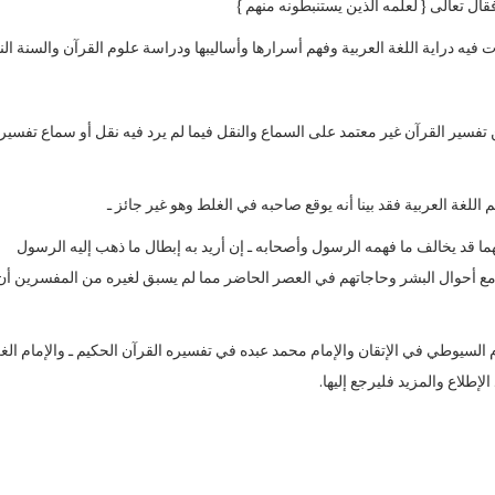
قال تعالى { لعلمه الذين يستنبطونه منهم }
يه دراية اللغة العربية وفهم أسرارها وأساليبها ودراسة علوم القرآن والسنة النب
من تفسير القرآن غير معتمد على السماع والنقل فيما لم يرد فيه نقل أو سماع تفسيرا
 اللغة العربية فقد بينا أنه يوقع صاحبه في الغلط وهو غير جائز ـ
ما قد يخالف ما فهمه الرسول وأصحابه ـ إن أريد به إبطال ما ذهب إليه الرسول
ق مع أحوال البشر وحاجاتهم في العصر الحاضر مما لم يسبق لغيره من المفسرين أن
لسيوطي في الإتقان والإمام محمد عبده في تفسيره القرآن الحكيم ـ والإمام الغ
إطلاع والمزيد فليرجع إليها.