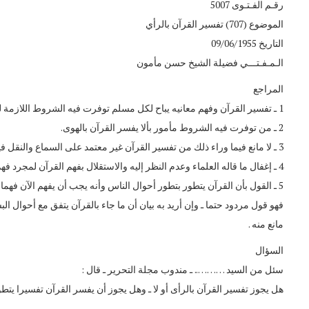
رقـم الفـتـوى 5007
الموضوع (707) تفسير القرآن بالرأي
التاريخ 09/06/1955
الـمـفـتـــي فضيلة الشيخ حسن مأمون
المراجع
1 ـ تفسير القرآن وفهم معانيه يباح لكل مسلم توفرت فيه الشروط اللازمة لذلك.
2 ـ من توفرت فيه الشروط مأمور بألا يفسر القرآن بالهوى.
3 ـ لا مانع فيما وراء ذلك من تفسير القرآن غير معتمد على السماع والنقل فيما لم يرد فيه نقل أو سماع تفسيرا يظهر مقدار فضل القرآن وشرفه.
4 ـ إغفال ما قاله العلماء وعدم النظر إليه والاستقلال بفهم القرآن لمجرد فهم اللغة العربية يوقع صاحبه في الغلط وهو غير جائز .
5 ـ القول بأن القرآن يتطور بتطور أحوال الناس وأنه يجب أن يفهم الآن فه
فهو قول مردود حتما ـ وإن أريد به بيان أن ما جاء بالقرآن يتفق مع أحوال ا
مانع منه .
السؤال
سئل من السيد ……….. ـ مندوب مجلة التحرير ـ قال :
هل يجوز تفسير القرآن بالرأى أو لا ـ وهل يجوز أن يفسر القرآن تفسيرا يتط