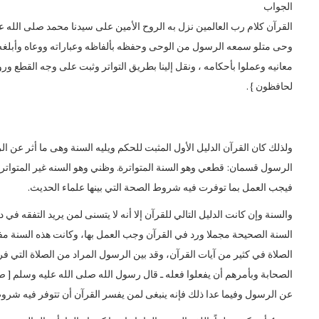
الجواب
القرآن كلام رب العالمين نزل به الروح الأمين على سيدنا محمد صلى الله عليه
وحى متلو سمعه الرسول من الوحى وحفظه بألفاظه وعباراته ووعاه وأبلغه 
معانيه وعملوا بأحكامه ، ونقل إلينا بطريق التواتر وثبت على وجه القطع وروو
لحافظون } .
ولذلك كان القرآن الدليل الأول المثبت للحكم ويليه السنة وهى ما أثر عن
الرسول قسمان: قطعي وهو السنة المتواترة. وظني وهو السنه غير المتواترة. و
فيجب العمل بما توفرت فيه شروط الصحة التي بينها علماء الحديث.
والسنة وإن كانت الدليل التالي للقرآن إلا أنه لا يتسنى لمن يريد التفقه في 
السنة الصحيحة مجملا ورد في القرآن وجب العمل بها، وكانت هذه السنة مف
الصلاة في كثير من آيات القرآن، وقد بين الرسول المراد من الصلاة التي 
الصحابة وبأمرهم أن يفعلوا فعله ـ قال رسول الله صلى الله عليه وسلم [ ص
عن الرسول وفيما عدا ذلك فإنه ينبغى لمن يفسر القرآن أن تتوفر فيه شروط 