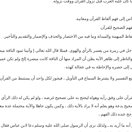
 وما كان عليه العرب قبل نزول القرآن ووقت نزوله.
س إلى فهم ألفاظ القرآن ومعانيه.
هم الصحيح للقرآن.
اظ المبهمة والمبدلة وما فيه من الاختصار والحذف والإضمار والتقديم والتأخير.
ل في زمرة من يفسر بالرأي والهوى . فمثلا قال الله تعالى { وآتينا ثمود الناقة مب
 والناظر إلى ظاهر الآية يظن أن المراد منها أن الناقة كانت مبصرة إلخ ولم تكن عميا
ل إلى حصره والإحاطة به في عجالة كهذه .
نع التفسير ولا يشترط السماع في التأويل ، فيجوز لكل واحد أن يستنبط من القرآن 
قرآن على وفق رأيه وهواه ليحتج به على تصحيح غرضه ، ولو لم يكن له ذلك الرأي
 بدعة وهو يعلم أنه لا يراد بالآية ذلك ، وكمن يكون جاهلا والآية محتملة عدة مع
جح عنده ذلك الفهم ،
نه ما أريد به ـ ولذلك نرى أن الرسول صلى الله عليه وسلم دعا لابن عباس فقال [