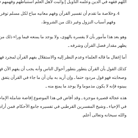
اللهم فقهه في الدين وعلمه التأويل ] وأثبت لأهل العلم استنباطهم وفهمهم ف
وخلاصة ما تقدم أن تفسير القرآن وفهم معانيه مباح لكل مسلم توفرت ف
وفهم أسباب النزول وغير ذلك من الشروط،
وهو بعد هذا مأمور بأن لا يفسره بالهوى، ولا يوجد ما يمنعه فيما وراء ذلك 
يظهر مقدار فضل القرآن وشرفه ـ
أما إغفال ما قاله العلماء وعدم النظر إليه والاستقلال بفهم القرآن لمجرد فهم
كذلك القول بأن القرآن يتطور بتطور أحوال الناس وأنه يجب أن يفهم الآن فه
وصحابته فهو قول مردود حتما ـ وإن أريد به بيان أن ما جاء في القرآن يتف
يبينوه فإنه لا يكون مذموما ولا يوجد ما يمنع منه ـ
هذه عجالة قصيرة موجزة ـ وقد أفاض في هذا الموضوع إفاضة شاملة الإمام ا
في الإحياء ـ وشيخ المفسرين القرطبي في تفسيره جامع الأحكام. فمن أراد ال
والله سبحانه وتعالى أعلم.